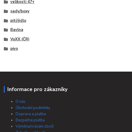
velikosti 47+
sady/boxy
pití/jídlo
Bavlna
VoXX (ČR)
pivo
Informace pro zákazníky
O nás
Obchodní podmínky
Doprava a platba
Bezpečná platba
Výměna/vrácení zboží