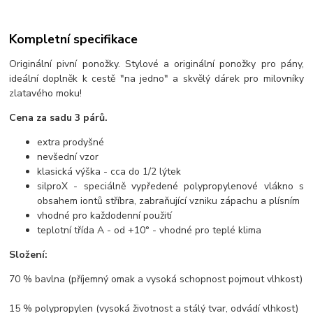
Kompletní specifikace
Originální pivní ponožky. Stylové a originální ponožky pro pány,
ideální doplněk k cestě "na jedno" a skvělý dárek pro milovníky
zlatavého moku!
Cena za sadu 3 párů.
extra prodyšné
nevšední vzor
klasická výška - cca do 1/2 lýtek
silproX - speciálně vypředené polypropylenové vlákno s
obsahem iontů stříbra, zabraňující vzniku zápachu a plísním
vhodné pro každodenní použití
teplotní třída A - od +10° - vhodné pro teplé klima
Složení:
70 % bavlna (příjemný omak a vysoká schopnost pojmout vlhkost)
15 % polypropylen (vysoká životnost a stálý tvar, odvádí vlhkost)