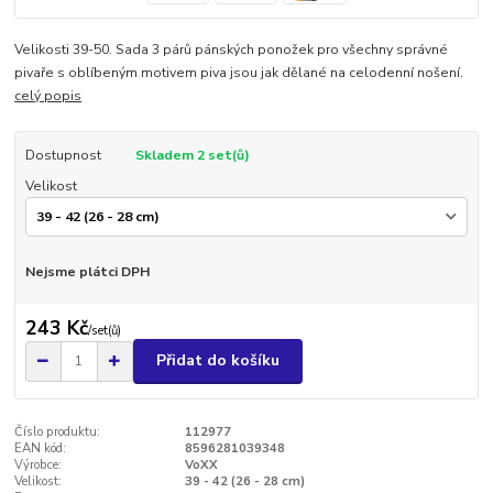
Velikosti 39-50. Sada 3 párů pánských ponožek pro všechny správné
pivaře s oblíbeným motivem piva jsou jak dělané na celodenní nošení.
celý popis
Dostupnost
Skladem 2 set(ů)
Velikost
Nejsme plátci DPH
243 Kč
/
set(ů)
Přidat do košíku
Číslo produktu:
112977
EAN kód:
8596281039348
Výrobce:
VoXX
Velikost:
39 - 42 (26 - 28 cm)