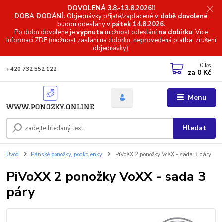
DOVOLENÁ 3.8.-13.8.2026!!
DOBA DODÁNÍ:
Objednávky
přijaté/zaplacené
v době dovolené
budou odeslány
v pátek 14.8.2026.
Po dobu dovolené je
vypnuta
možnost odeslání
na dobírku
. Více
informací
ZDE (možnost zaslání na dobírku, neprovedená platba, zrušení
objednávky).
0
ks
+420 732 552 122
za
0 Kč
Menu
Hledat
Úvod
Pánské ponožky, podkolenky
PiVoXX 2 ponožky VoXX - sada 3 páry
PiVoXX 2 ponožky VoXX - sada 3
páry