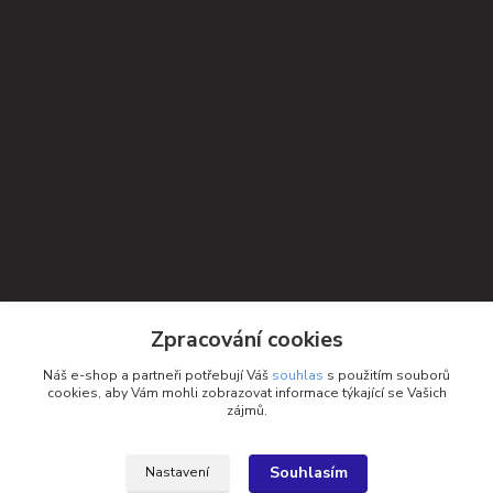
Kontakty
Zpracování cookies
Petra Michniková
Náš e-shop a partneři potřebují Váš
souhlas
s použitím souborů
+420 732 552 122
cookies, aby Vám mohli zobrazovat informace týkající se Vašich
zájmů.
info@ponozky.online
Souhlasím
Nastavení