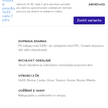
Velikosti 39-50. Sada 3 párů pánských ponožek
243 Kč
/
set(ů)
pro všechny správné pivaře s oblíbeným motivem
piva jsou jak dělané na celodenní nošení.
Zvolit variantu
DOPRAVA ZDARMA
Při nákupu nad 1000,- do výdejních míst PPL. Ostatní dopravci
dle výše objednávky.
RYCHLOST ODESLÁNÍ
Zboží skladem je odesíláno následující pracovní den.
VÝROBCI Z ČR
VoXX, Boma, Lonka, Hoza, Trepon, Evona, Novia, Miketa.
OVĚŘENÝ E-SHOP
Nakupujete u ověřeného e-shopu.