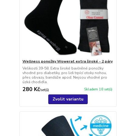
Wellness ponožky Wowerat extra široké - 2 páry
Velikosti 39-58. Extra široké bavlněné ponožky
vhodné pro diabetiky, pro lidi trpící otoky nohou,
přes obvazy, bandáže apod. Nejsou vhodné pro
úzká chodidla.
280 Kč
Skladem 18 set(ů)
/
set(ů)
Zvolit variantu