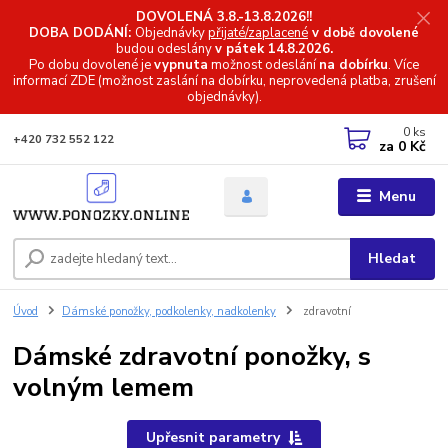
DOVOLENÁ 3.8.-13.8.2026!!
DOBA DODÁNÍ:
Objednávky
přijaté/zaplacené
v době dovolené
budou odeslány
v pátek 14.8.2026.
Po dobu dovolené je
vypnuta
možnost odeslání
na dobírku
. Více
informací
ZDE (možnost zaslání na dobírku, neprovedená platba, zrušení
objednávky).
0
ks
+420 732 552 122
za
0 Kč
Menu
Hledat
Úvod
Dámské ponožky, podkolenky, nadkolenky
zdravotní
Dámské zdravotní ponožky, s
volným lemem
Upřesnit parametry