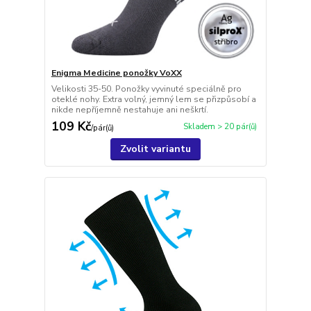
Enigma Medicine ponožky VoXX
Velikosti 35-50. Ponožky vyvinuté speciálně pro
oteklé nohy. Extra volný, jemný lem se přizpůsobí a
nikde nepříjemně nestahuje ani neškrtí.
109 Kč
Skladem > 20 pár(ů)
/
pár(ů)
Zvolit variantu