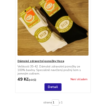
Dámské zdravotní ponožky Hoza
Velikosti 35-42. Dámské zdravotní ponožky ze
100% bavlny. Speciálně navržený pružný lem s
jemným svěrem.
49 Kč
Není skladem
/
pár(ů)
Detail
strana
z 1