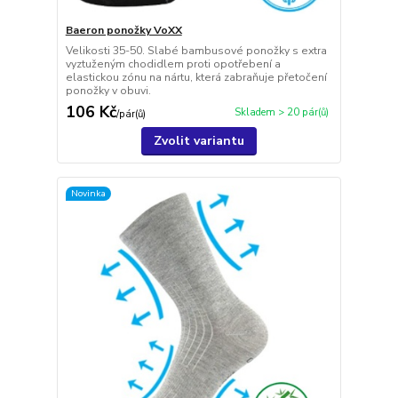
Baeron ponožky VoXX
Velikosti 35-50. Slabé bambusové ponožky s extra
vyztuženým chodidlem proti opotřebení a
elastickou zónu na nártu, která zabraňuje přetočení
ponožky v obuvi.
106 Kč
Skladem > 20 pár(ů)
/
pár(ů)
Zvolit variantu
Novinka