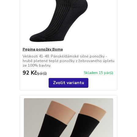
Pepina ponožky Boma
Velikosti 41-48. Pánské/dámské silné ponožky -
hrubě pletené teplé ponožky z žebrovaného úpletu
ze 100% bavlny.
92 Kč
Skladem 15 pár(ů)
/
pár(ů)
Zvolit variantu