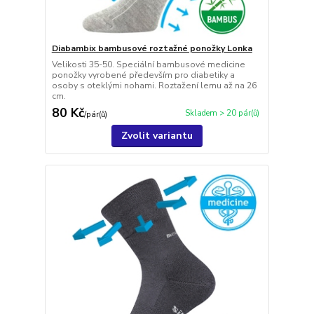
Diabambix bambusové roztažné ponožky Lonka
Velikosti 35-50. Speciální bambusové medicine
ponožky vyrobené především pro diabetiky a
osoby s oteklými nohami. Roztažení lemu až na 26
cm.
80 Kč
Skladem > 20 pár(ů)
/
pár(ů)
Zvolit variantu