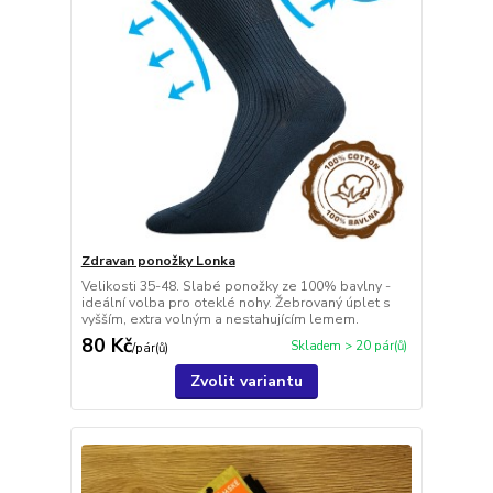
Zdravan ponožky Lonka
Velikosti 35-48. Slabé ponožky ze 100% bavlny -
ideální volba pro oteklé nohy. Žebrovaný úplet s
vyšším, extra volným a nestahujícím lemem.
80 Kč
Skladem > 20 pár(ů)
/
pár(ů)
Zvolit variantu