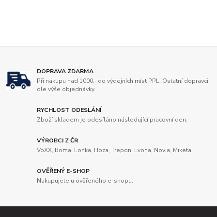
DOPRAVA ZDARMA
Při nákupu nad 1000,- do výdejních míst PPL. Ostatní dopravci
dle výše objednávky.
RYCHLOST ODESLÁNÍ
Zboží skladem je odesíláno následující pracovní den.
VÝROBCI Z ČR
VoXX, Boma, Lonka, Hoza, Trepon, Evona, Novia, Miketa.
OVĚŘENÝ E-SHOP
Nakupujete u ověřeného e-shopu.