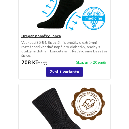
Oregan ponožky Lonka
Velikosti 35-54. Speciální ponožky s extrémní
roztažností vhodné např. pro diabetiky, osoby s
oteklými dolními končetinami. Řetízkovaná bezešvá
špice.
208 Kč
Skladem > 20 pár(ů)
/
pár(ů)
Zvolit variantu