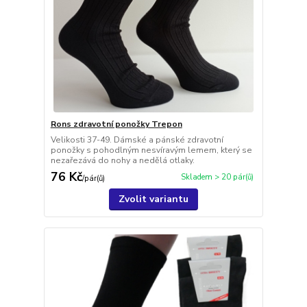
Rons zdravotní ponožky Trepon
Velikosti 37-49. Dámské a pánské zdravotní
ponožky s pohodlným nesvíravým lemem, který se
nezařezává do nohy a nedělá otlaky.
76 Kč
Skladem > 20 pár(ů)
/
pár(ů)
Zvolit variantu