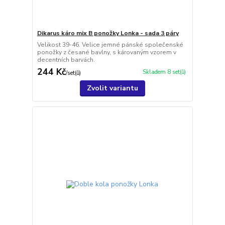
Dikarus káro mix B ponožky Lonka - sada 3 páry
Velikost 39-46. Velice jemné pánské společenské
ponožky z česané bavlny, s károvaným vzorem v
decentních barvách.
244 Kč
Skladem 8 set(ů)
/
set(ů)
Zvolit variantu