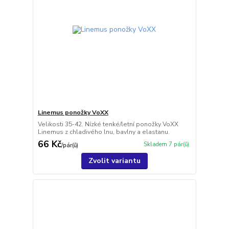
Linemus ponožky VoXX
Velikosti 35-42. Nízké tenké/letní ponožky VoXX
Linemus z chladivého lnu, bavlny a elastanu.
66 Kč
Skladem 7 pár(ů)
/
pár(ů)
Zvolit variantu