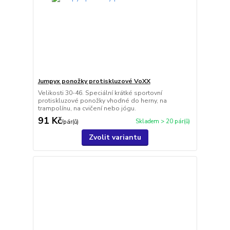
Jumpyx ponožky protiskluzové VoXX
Velikosti 30-46. Speciální krátké sportovní
protiskluzové ponožky vhodné do herny, na
trampolínu, na cvičení nebo jógu.
91 Kč
Skladem > 20 pár(ů)
/
pár(ů)
Zvolit variantu