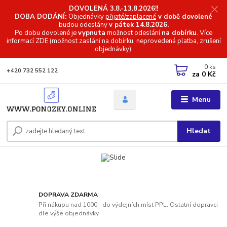
DOVOLENÁ 3.8.-13.8.2026!!
DOBA DODÁNÍ:
Objednávky
přijaté/zaplacené
v době dovolené
budou odeslány
v pátek 14.8.2026.
Po dobu dovolené je
vypnuta
možnost odeslání
na dobírku
. Více
informací
ZDE (možnost zaslání na dobírku, neprovedená platba, zrušení
objednávky).
0
ks
+420 732 552 122
za
0 Kč
Menu
Hledat
DOPRAVA ZDARMA
Při nákupu nad 1000,- do výdejních míst PPL. Ostatní dopravci
dle výše objednávky.