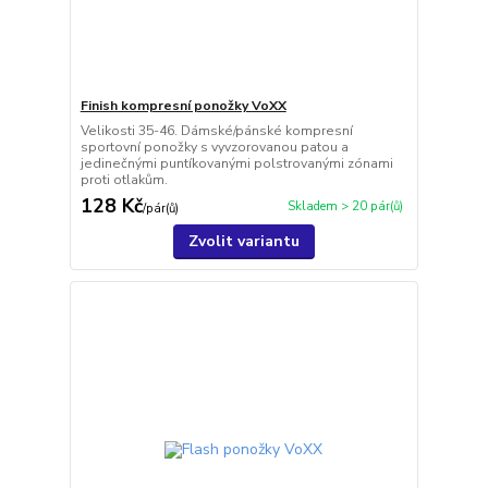
Finish kompresní ponožky VoXX
Velikosti 35-46. Dámské/pánské kompresní
sportovní ponožky s vyvzorovanou patou a
jedinečnými puntíkovanými polstrovanými zónami
proti otlakům.
128 Kč
Skladem > 20 pár(ů)
/
pár(ů)
Zvolit variantu