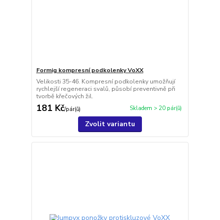
Formig kompresní podkolenky VoXX
Velikosti 35-46. Kompresní podkolenky umožňují
rychlejší regeneraci svalů, působí preventivně při
tvorbě křečových žil.
181 Kč
Skladem > 20 pár(ů)
/
pár(ů)
Zvolit variantu