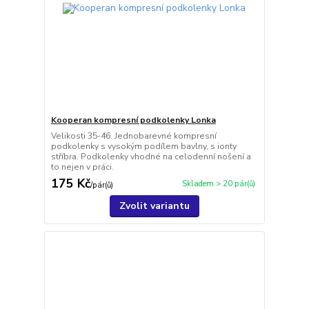
Kooperan kompresní podkolenky Lonka
Velikosti 35-46. Jednobarevné kompresní
podkolenky s vysokým podílem bavlny, s ionty
stříbra. Podkolenky vhodné na celodenní nošení a
to nejen v práci.
175 Kč
Skladem > 20 pár(ů)
/
pár(ů)
Zvolit variantu