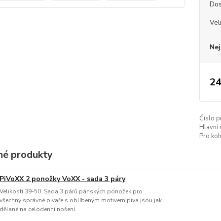
Dos
Vel
Nej
24
Číslo p
Hlavní 
Pro koh
é produkty
PiVoXX 2 ponožky VoXX - sada 3 páry
Velikosti 39-50. Sada 3 párů pánských ponožek pro
všechny správné pivaře s oblíbeným motivem piva jsou jak
dělané na celodenní nošení.