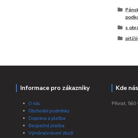
Pánsk
podk
s obr
pití/j
Informace pro zákazníky
Kde nás
O nás
Přívrat, 560 
Obchodní podmínky
Doprava a platba
Bezpečná platba
Výměna/vrácení zboží