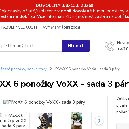
DOVOLENÁ 3.8.-13.8.2026!!
Objednávky
přijaté/zaplacené
v době dovolené
budou odeslány
v
eslání
na dobírku
. Více informací
ZDE (možnost zaslání na dobírku
TABULKY VELIKOSTÍ
Výměna/vrácení zboží
Nevíte
Hledat
+420
ánské ponožky, podkolenky
PiVoXX 6 ponožky VoXX - sada 3 páry
XX 6 ponožky VoXX - sada 3 pár
Veliko
pivaře
nošení