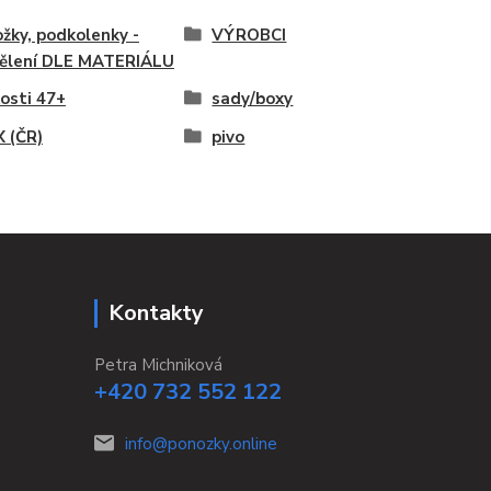
žky, podkolenky -
VÝROBCI
ělení DLE MATERIÁLU
kosti 47+
sady/boxy
 (ČR)
pivo
Kontakty
Petra Michniková
+420 732 552 122
info@ponozky.online