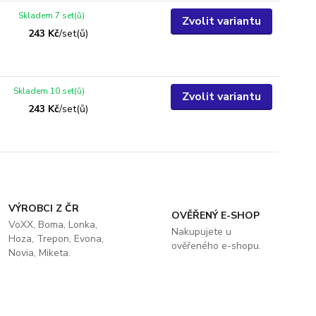
Skladem 7 set(ů)
Zvolit variantu
243 Kč
/
set(ů)
Skladem 10 set(ů)
Zvolit variantu
243 Kč
/
set(ů)
VÝROBCI Z ČR
OVĚŘENÝ E-SHOP
VoXX, Boma, Lonka,
Nakupujete u
Hoza, Trepon, Evona,
ověřeného e-shopu.
Novia, Miketa.