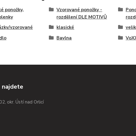
é ponožky,
Vzorované ponožky -
Pono
olenky
rozdělení DLE MOTIVŮ
rozd
ázky/vzorované
klasické
veli
ídlo
Bavlna
VoXX
 najdete
02, okr. Ústí nad Orlicí