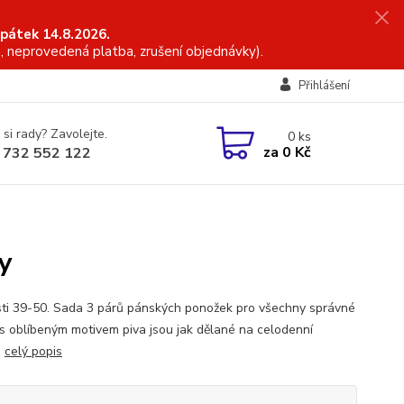
 pátek 14.8.2026.
, neprovedená platba, zrušení objednávky).
Přihlášení
 si rady? Zavolejte.
0
ks
za
0 Kč
 732 552 122
y
sti 39-50. Sada 3 párů pánských ponožek pro všechny správné
 s oblíbeným motivem piva jsou jak dělané na celodenní
.
celý popis