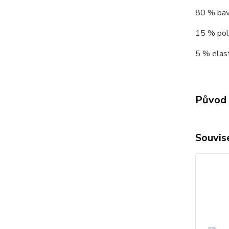
80 % bav
15 % poly
5 % elast
Původ 
Souvise