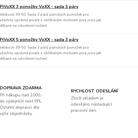
PiVoXX 3 ponožky VoXX - sada 3 páry
Velikosti 39-50. Sada 3 párů pánských ponožek pro
všechny správné pivaře s oblíbeným motivem piva jsou jak
dělané na celodenní nošení.
PiVoXX 5 ponožky VoXX - sada 3 páry
Velikosti 39-50. Sada 3 párů pánských ponožek pro
všechny správné pivaře s oblíbeným motivem piva jsou jak
dělané na celodenní nošení.
DOPRAVA ZDARMA
RYCHLOST ODESLÁNÍ
Při nákupu nad 1000,-
Zboží skladem je
do výdejních míst PPL.
odesíláno následující
Ostatní dopravci dle
pracovní den.
výše objednávky.