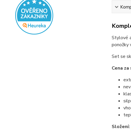
Kompl
Komple
Stylové a
ponožky 
Set se s
Cena za 
ext
nev
kla
sil
vho
tep
Složení: