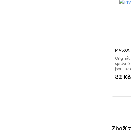
PiVoXX 
Originál
správné 
jsou jak
82 Kč
Zboží 