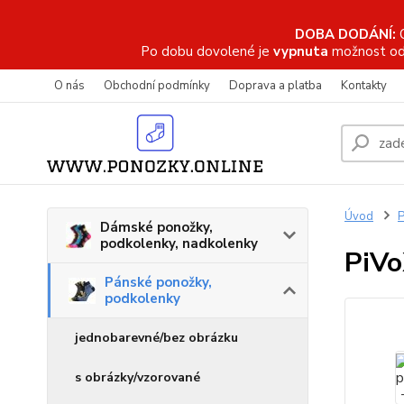
DOBA DODÁNÍ:
Po dobu dovolené je
vypnuta
možnost od
O nás
Obchodní podmínky
Doprava a platba
Kontakty
Úvod
P
Dámské ponožky,
podkolenky, nadkolenky
PiVo
Pánské ponožky,
podkolenky
jednobarevné/bez obrázku
s obrázky/vzorované