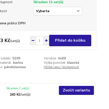
tupnost
Skladem 11 set(ů)
ikost
sme plátci DPH
3 Kč
Přidat do košíku
/
set(ů)
roduktu:
0209
Výrobce:
VoXX
materiál:
bavlna
Výška ponožek:
klasická
o:
pánské/unisex
Hlídat cenu / dostupnost
Skladem 2 set(ů)
Zvolit variantu
243 Kč
/
set(ů)