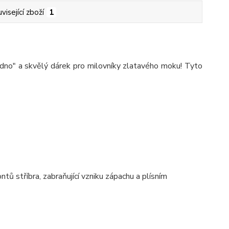
visející zboží
1
 jedno" a skvělý dárek pro milovníky zlatavého moku! Tyto
ů stříbra, zabraňující vzniku zápachu a plísním