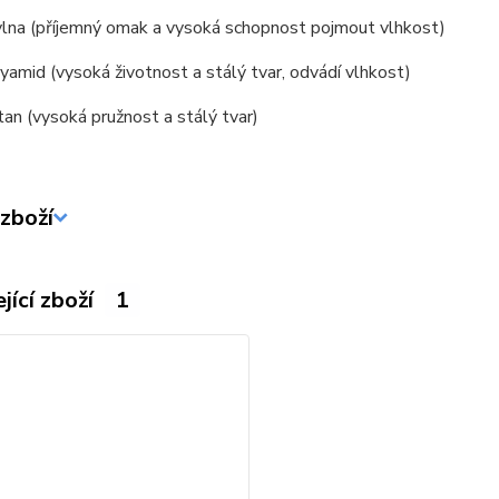
lna (příjemný omak a vysoká schopnost pojmout vlhkost)
amid (vysoká životnost a stálý tvar, odvádí vlhkost)
an (vysoká pružnost a stálý tvar)
zboží
jící zboží
1