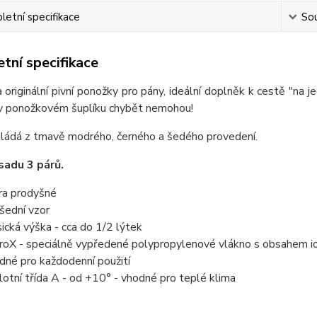
etní specifikace
Sou
tní specifikace
 originální pivní ponožky pro pány, ideální doplněk k cestě "na
v ponožkovém šuplíku chybět nemohou!
kládá z tmavě modrého, černého a šedého provedení.
sadu 3 párů.
ra prodyšné
šední vzor
sická výška - cca do 1/2 lýtek
proX - speciálně vypředené polypropylenové vlákno s obsahem iont
dné pro každodenní použití
lotní třída A - od +10° - vhodné pro teplé klima