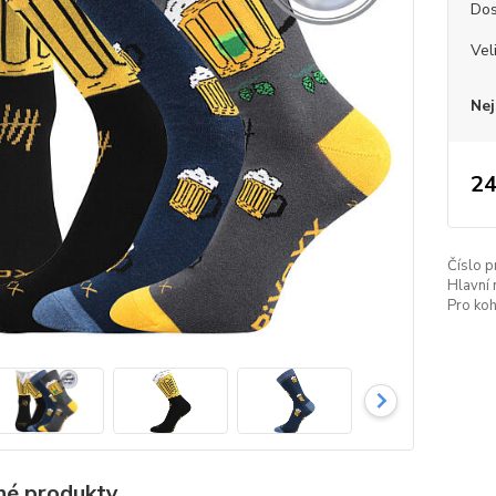
Dos
Vel
Nej
24
Číslo p
Hlavní 
Pro koh
é produkty