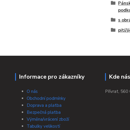
Pánsk
podk
s obr
pití/j
Informace pro zákazníky
Kde nás
O nás
Přívrat, 560 
Obchodní podmínky
Doprava a platba
Bezpečná platba
Výměna/vrácení zboží
Tabulky velikostí