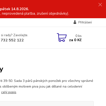
 pátek 14.8.2026.
, neprovedená platba, zrušení objednávky).
Přihlášení
 si rady? Zavolejte.
0
ks
za
0 Kč
 732 552 122
y
sti 39-50. Sada 3 párů pánských ponožek pro všechny správné
 s oblíbeným motivem piva jsou jak dělané na celodenní
.
celý popis