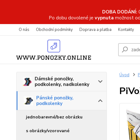
DOBA DODÁNÍ:
Po dobu dovolené je
vypnuta
možnost od
O nás
Obchodní podmínky
Doprava a platba
Kontakty
Úvod
P
Dámské ponožky,
podkolenky, nadkolenky
PiVo
Pánské ponožky,
podkolenky
jednobarevné/bez obrázku
s obrázky/vzorované