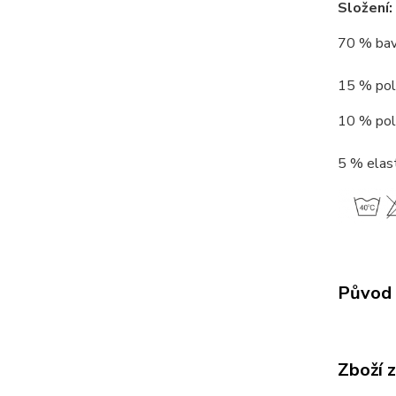
Složení:
70 % bav
15 % poly
10 % poly
5 % elast
Původ 
Zboží 