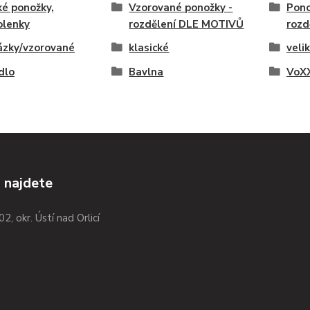
é ponožky,
Vzorované ponožky -
Pono
olenky
rozdělení DLE MOTIVŮ
rozd
ázky/vzorované
klasické
veli
ídlo
Bavlna
VoXX
 najdete
02, okr. Ústí nad Orlicí