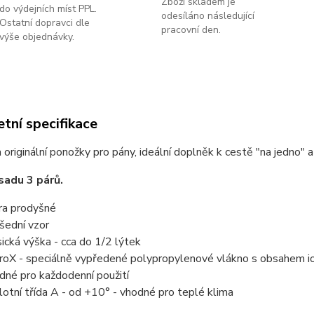
Zboží skladem je
do výdejních míst PPL.
odesíláno následující
Ostatní dopravci dle
pracovní den.
výše objednávky.
tní specifikace
 originální ponožky pro pány, ideální doplněk k cestě "na jedno"
sadu 3 párů.
ra prodyšné
šední vzor
sická výška - cca do 1/2 lýtek
proX - speciálně vypředené polypropylenové vlákno s obsahem iont
dné pro každodenní použití
lotní třída A - od +10° - vhodné pro teplé klima