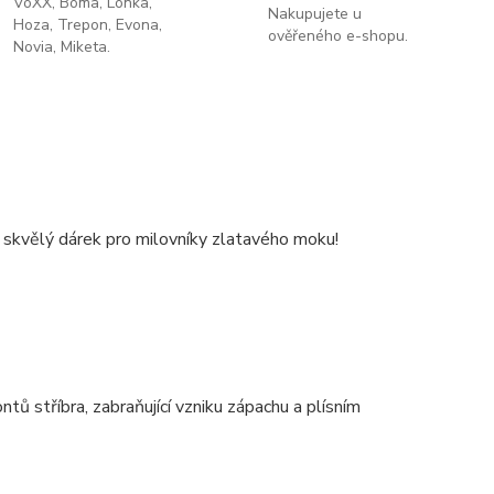
VoXX, Boma, Lonka,
Nakupujete u
Hoza, Trepon, Evona,
ověřeného e-shopu.
Novia, Miketa.
 a skvělý dárek pro milovníky zlatavého moku!
ů stříbra, zabraňující vzniku zápachu a plísním