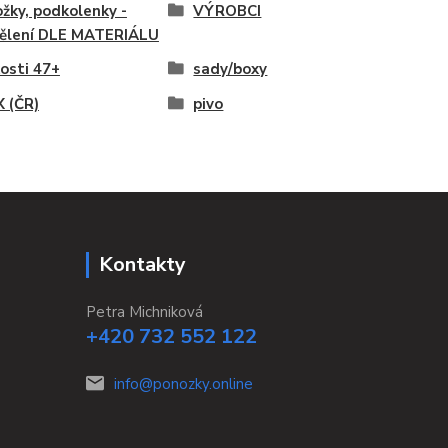
žky, podkolenky -
VÝROBCI
ělení DLE MATERIÁLU
kosti 47+
sady/boxy
 (ČR)
pivo
Kontakty
Petra Michniková
+420 732 552 122
info@ponozky.online