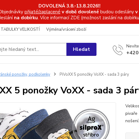
DOVOLENÁ 3.8.-13.8.2026!!
Objednávky
přijaté/zaplacené
v době dovolené
budou odeslány
v
eslání
na dobírku
. Více informací
ZDE (možnost zaslání na dobírku
TABULKY VELIKOSTÍ
Výměna/vrácení zboží
Nevíte
Hledat
+420
ánské ponožky, podkolenky
PiVoXX 5 ponožky VoXX - sada 3 páry
XX 5 ponožky VoXX - sada 3 pár
Veliko
pivaře
nošení