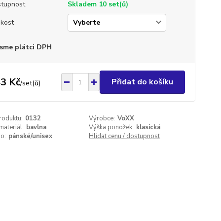
tupnost
Skladem 10 set(ů)
ikost
sme plátci DPH
3 Kč
Přidat do košíku
/
set(ů)
roduktu:
0132
Výrobce:
VoXX
materiál:
bavlna
Výška ponožek:
klasická
o:
pánské/unisex
Hlídat cenu / dostupnost