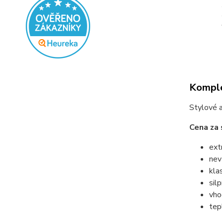
Komple
Stylové a
Cena za 
ext
nev
kla
sil
vho
tep