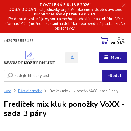
DOVOLENÁ 3.8.-13.8.2026!!
DOBA DODÁNÍ:
Objednávky
přijaté/zaplacené
v době dovolené
budou odeslány
v pátek 14.8.2026.
Po dobu dovolené je
vypnuta
možnost odeslání
na dobírku
. Více
informací
ZDE (možnost zaslání na dobírku, neprovedená platba, zrušení
objednávky).
0
ks
+420 732 552 122
za
0 Kč
Menu
Hledat
Úvod
Dětské ponožky
Fredíček mix kluk ponožky VoXX - sada 3 páry
Fredíček mix kluk ponožky VoXX -
sada 3 páry