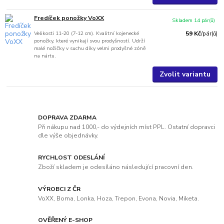
Fredíček ponožky VoXX
Skladem 14 pár(ů)
Velikosti 11-20 (7-12 cm). Kvalitní kojenecké
59 Kč
/
pár(ů)
ponožky, které vynikají svou prodyšností. Udrží
malé nožičky v suchu díky velmi prodyšné zóně
na nártu.
Zvolit variantu
DOPRAVA ZDARMA
Při nákupu nad 1000,- do výdejních míst PPL. Ostatní dopravci
dle výše objednávky.
RYCHLOST ODESLÁNÍ
Zboží skladem je odesíláno následující pracovní den.
VÝROBCI Z ČR
VoXX, Boma, Lonka, Hoza, Trepon, Evona, Novia, Miketa.
OVĚŘENÝ E-SHOP