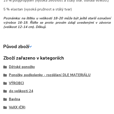
15 % polypropylen (vysoká životnost a stálý tvar, odvádí vlhkost)
5 % elastan (vysoká pružnost a stálý tvar)
Poznámka: na štítku u velikosti 18-20 může být ještě starší označení
výrobce 16-19. Řiďte se proto prosím údaji uvedenými v závorce
(velikost 12-14 cm). Děkuji.
Původ zboží
Zboží zařazeno v kategoriích
Dětské ponožky
Ponožky, podkolenky - rozdělení DLE MATERIÁLU
VÝROBCI
do velikosti 24
Bavlna
VoXX (ČR)