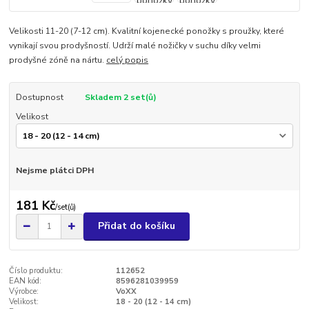
Velikosti 11-20 (7-12 cm). Kvalitní kojenecké ponožky s proužky, které
vynikají svou prodyšností. Udrží malé nožičky v suchu díky velmi
prodyšné zóně na nártu.
celý popis
Dostupnost
Skladem 2 set(ů)
Velikost
Nejsme plátci DPH
181 Kč
/
set(ů)
Přidat do košíku
Číslo produktu:
112652
EAN kód:
8596281039959
Výrobce:
VoXX
Velikost:
18 - 20 (12 - 14 cm)