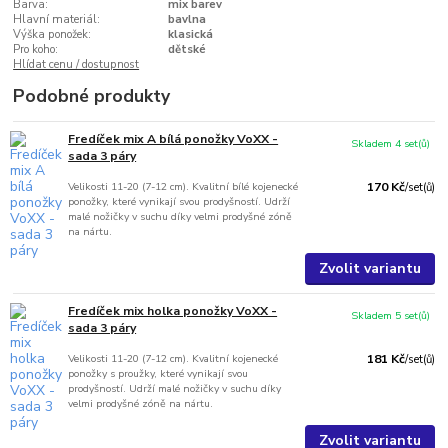
Barva:
mix barev
Hlavní materiál:
bavlna
Výška ponožek:
klasická
Pro koho:
dětské
Hlídat cenu / dostupnost
Podobné produkty
Fredíček mix A bílá ponožky VoXX -
Skladem 4 set(ů)
sada 3 páry
Velikosti 11-20 (7-12 cm). Kvalitní bílé kojenecké
170 Kč
/
set(ů)
ponožky, které vynikají svou prodyšností. Udrží
malé nožičky v suchu díky velmi prodyšné zóně
na nártu.
Zvolit variantu
Fredíček mix holka ponožky VoXX -
Skladem 5 set(ů)
sada 3 páry
Velikosti 11-20 (7-12 cm). Kvalitní kojenecké
181 Kč
/
set(ů)
ponožky s proužky, které vynikají svou
prodyšností. Udrží malé nožičky v suchu díky
velmi prodyšné zóně na nártu.
Zvolit variantu