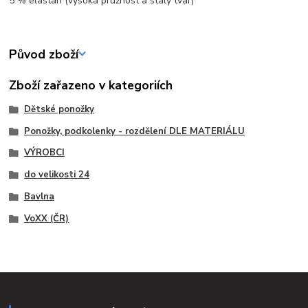
5 % elastan (vysoká pružnost a stálý tvar)
Původ zboží
Zboží zařazeno v kategoriích
Dětské ponožky
Ponožky, podkolenky - rozdělení DLE MATERIÁLU
VÝROBCI
do velikosti 24
Bavlna
VoXX (ČR)