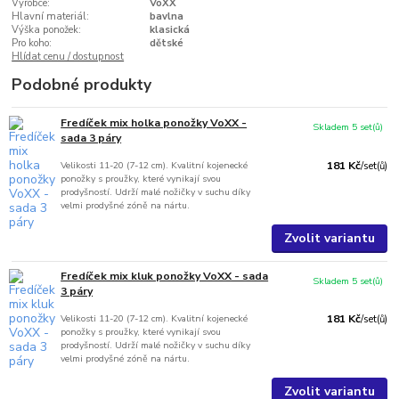
Výrobce:
VoXX
Hlavní materiál:
bavlna
Výška ponožek:
klasická
Pro koho:
dětské
Hlídat cenu / dostupnost
Podobné produkty
Fredíček mix holka ponožky VoXX -
Skladem 5 set(ů)
sada 3 páry
Velikosti 11-20 (7-12 cm). Kvalitní kojenecké
181 Kč
/
set(ů)
ponožky s proužky, které vynikají svou
prodyšností. Udrží malé nožičky v suchu díky
velmi prodyšné zóně na nártu.
Zvolit variantu
Fredíček mix kluk ponožky VoXX - sada
Skladem 5 set(ů)
3 páry
Velikosti 11-20 (7-12 cm). Kvalitní kojenecké
181 Kč
/
set(ů)
ponožky s proužky, které vynikají svou
prodyšností. Udrží malé nožičky v suchu díky
velmi prodyšné zóně na nártu.
Zvolit variantu