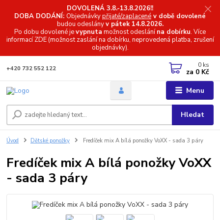
DOVOLENÁ 3.8.-13.8.2026!!
DOBA DODÁNÍ:
Objednávky
přijaté/zaplacené
v době dovolené
budou odeslány
v pátek 14.8.2026.
Po dobu dovolené je
vypnuta
možnost odeslání
na dobírku
. Více
informací
ZDE (možnost zaslání na dobírku, neprovedená platba, zrušení
objednávky).
0
ks
+420 732 552 122
za
0 Kč
Menu
Hledat
Úvod
Dětské ponožky
Fredíček mix A bílá ponožky VoXX - sada 3 páry
Fredíček mix A bílá ponožky VoXX
- sada 3 páry