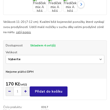
Velikosti 11-20 (7-12 cm). Kvalitní bílé kojenecké ponožky, které vynikají
svou prodyšností. Udrží malé nožičky v suchu díky velmi prodyšné zóně
na nártu.
celý popis
Dostupnost
Skladem 4 set(ů)
Velikost
Nejsme plátci DPH
170 Kč
/
set(ů)
Přidat do košíku
Číslo produktu:
0317