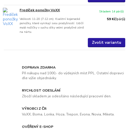
Fredíček ponožky VoXX
Skladem 14 pár(ů)
Velikosti 11-20 (7-12 cm). Kvalitní kojenecké
59 Kč
/
pár(ů)
ponožky, které vynikají svou prodyšností. Udrží
malé nožičky v suchu díky velmi prodyšné zóně
na nártu.
Zvolit variantu
DOPRAVA ZDARMA
Při nákupu nad 1000,- do výdejních míst PPL. Ostatní dopravci
dle výše objednávky.
RYCHLOST ODESLÁNÍ
Zboží skladem je odesíláno následující pracovní den.
VÝROBCI Z ČR
VoXX, Boma, Lonka, Hoza, Trepon, Evona, Novia, Miketa.
OVĚŘENÝ E-SHOP