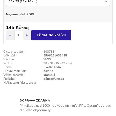
Nejsme plátci DPH
145 Kč
/
pár(ů)
Přidat do košíku
Číslo produktu:
103783
EAN kód:
8596281035425
Výrobce:
VoXX
Velikost:
38 - 39 (25 - 26 cm)
Barva:
Světle šedá
Hlavní materiál:
bavlna
Výška ponožek:
klasická
Pro koho:
pánské/unisex
Hlídat cenu / dostupnost
DOPRAVA ZDARMA
Při nákupu nad 1000,- do výdejních míst PPL. Ostatní dopravci
dle výše objednávky.