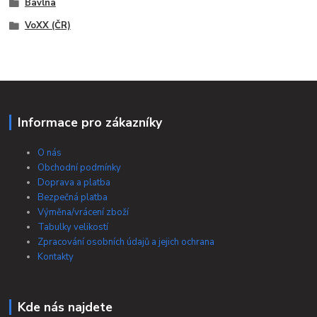
Bavlna
VoXX (ČR)
Informace pro zákazníky
O nás
Obchodní podmínky
Doprava a platba
Bezpečná platba
Výměna/vrácení zboží
Tabulky velikostí
Zpracování osobních údajů a jejich ochrana
Kontakty
Kde nás najdete