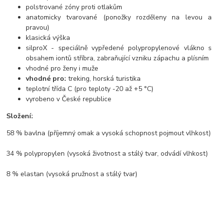
polstrované zóny proti otlakům
anatomicky tvarované (ponožky rozděleny na levou a
pravou)
klasická výška
silproX - speciálně vypředené polypropylenové vlákno s
obsahem iontů stříbra, zabraňující vzniku zápachu a plísním
vhodné pro ženy i muže
vhodné pro:
treking, horská turistika
teplotní třída C (pro teploty -20 až +5 °C)
vyrobeno v České republice
Složení:
58 % bavlna (příjemný omak a vysoká schopnost pojmout vlhkost)
34 % polypropylen (vysoká životnost a stálý tvar, odvádí vlhkost)
8 % elastan (vysoká pružnost a stálý tvar)