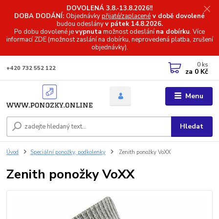
DOVOLENÁ 3.8.-13.8.2026!!
DOBA DODÁNÍ:
Objednávky
přijaté/zaplacené
v době dovolené
budou odeslány
v pátek 14.8.2026.
Po dobu dovolené je
vypnuta
možnost odeslání
na dobírku
. Více
informací
ZDE (možnost zaslání na dobírku, neprovedená platba, zrušení
objednávky).
0
ks
+420 732 552 122
za
0 Kč
Menu
Hledat
Úvod
Speciální ponožky, podkolenky
Zenith ponožky VoXX
Zenith ponožky VoXX