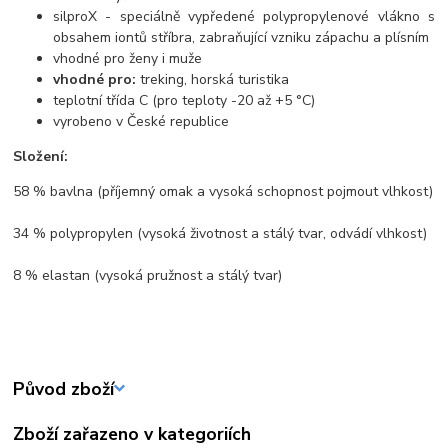
silproX - speciálně vypředené polypropylenové vlákno s
obsahem iontů stříbra, zabraňující vzniku zápachu a plísním
vhodné pro ženy i muže
vhodné pro:
treking, horská turistika
teplotní třída C (pro teploty -20 až +5 °C)
vyrobeno v České republice
Složení:
58 % bavlna (příjemný omak a vysoká schopnost pojmout vlhkost)
34 % polypropylen (vysoká životnost a stálý tvar, odvádí vlhkost)
8 % elastan (vysoká pružnost a stálý tvar)
Původ zboží
Zboží zařazeno v kategoriích