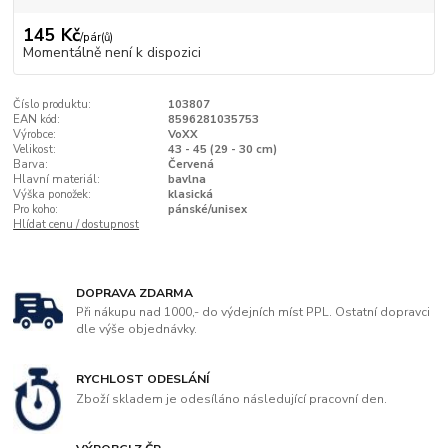
145 Kč
/
pár(ů)
Momentálně není k dispozici
Číslo produktu:
103807
EAN kód:
8596281035753
Výrobce:
VoXX
Velikost:
43 - 45 (29 - 30 cm)
Barva:
Červená
Hlavní materiál:
bavlna
Výška ponožek:
klasická
Pro koho:
pánské/unisex
Hlídat cenu / dostupnost
DOPRAVA ZDARMA
Při nákupu nad 1000,- do výdejních míst PPL. Ostatní dopravci
dle výše objednávky.
RYCHLOST ODESLÁNÍ
Zboží skladem je odesíláno následující pracovní den.