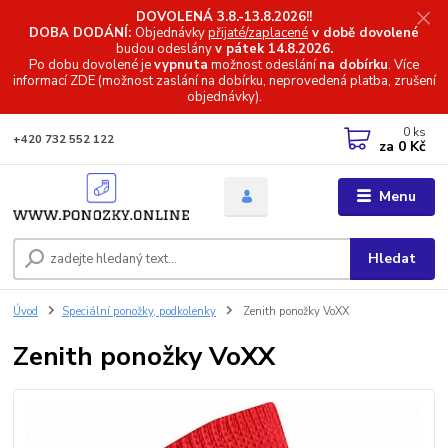
DOVOLENÁ 3.8.-13.8.2026!!
DOBA DODÁNÍ:
Objednávky
přijaté/zaplacené
v době dovolené
budou odeslány
v pátek 14.8.2026.
Po dobu dovolené je
vypnuta
možnost odeslání
na dobírku
. Více
informací
ZDE (možnost zaslání na dobírku, neprovedená platba, zrušení
objednávky).
0
ks
+420 732 552 122
za
0 Kč
Menu
Hledat
Úvod
Speciální ponožky, podkolenky
Zenith ponožky VoXX
Zenith ponožky VoXX