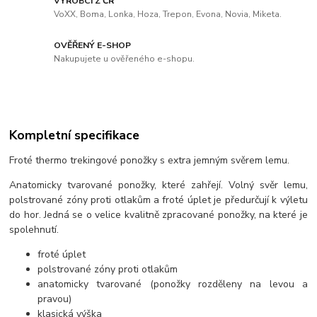
VÝROBCI Z ČR
VoXX, Boma, Lonka, Hoza, Trepon, Evona, Novia, Miketa.
OVĚŘENÝ E-SHOP
Nakupujete u ověřeného e-shopu.
Kompletní specifikace
Froté thermo trekingové ponožky s extra jemným svěrem lemu.
Anatomicky tvarované ponožky, které zahřejí. Volný svěr lemu,
polstrované zóny proti otlakům a froté úplet je předurčují k výletu
do hor. Jedná se o velice kvalitně zpracované ponožky, na které je
spolehnutí.
froté úplet
polstrované zóny proti otlakům
anatomicky tvarované (ponožky rozděleny na levou a
pravou)
klasická výška