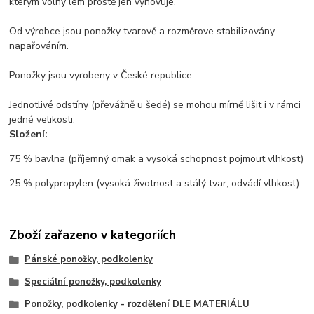
kterým volný lem prostě jen vyhovuje.
Od výrobce jsou ponožky tvarově a rozměrove stabilizovány
napařováním.
Ponožky jsou vyrobeny v České republice.
Jednotlivé odstíny (převážně u šedé) se mohou mírně lišit i v rámci
jedné velikosti.
Složení:
75 % bavlna (příjemný omak a vysoká schopnost pojmout vlhkost)
25 % polypropylen (vysoká životnost a stálý tvar, odvádí vlhkost)
Zboží zařazeno v kategoriích
Pánské ponožky, podkolenky
Speciální ponožky, podkolenky
Ponožky, podkolenky - rozdělení DLE MATERIÁLU