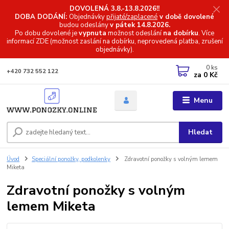
DOVOLENÁ 3.8.-13.8.2026!!
DOBA DODÁNÍ:
Objednávky
přijaté/zaplacené
v době dovolené
budou odeslány
v pátek 14.8.2026.
Po dobu dovolené je
vypnuta
možnost odeslání
na dobírku
. Více
informací
ZDE (možnost zaslání na dobírku, neprovedená platba, zrušení
objednávky).
0
ks
+420 732 552 122
za
0 Kč
Menu
Hledat
Úvod
Speciální ponožky, podkolenky
Zdravotní ponožky s volným lemem
Miketa
Zdravotní ponožky s volným
lemem Miketa