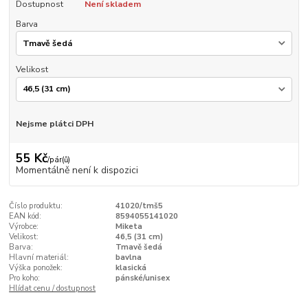
Dostupnost
Není skladem
Barva
Velikost
Nejsme plátci DPH
55 Kč
/
pár(ů)
Momentálně není k dispozici
Číslo produktu:
41020/tmš5
EAN kód:
8594055141020
Výrobce:
Miketa
Velikost:
46,5 (31 cm)
Barva:
Tmavě šedá
Hlavní materiál:
bavlna
Výška ponožek:
klasická
Pro koho:
pánské/unisex
Hlídat cenu / dostupnost