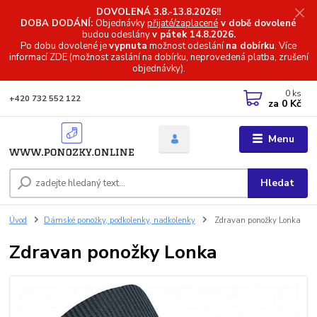
DOVOLENÁ 3.8.-13.8.2026!!
DOBA DODÁNÍ:
Objednávky
přijaté/zaplacené
v době dovolené
budou odeslány
v pátek 14.8.2026.
Po dobu dovolené je
vypnuta
možnost odeslání
na dobírku
. Více
informací
ZDE (možnost zaslání na dobírku, neprovedená platba, zrušení
objednávky).
0
ks
+420 732 552 122
za
0 Kč
Menu
Hledat
Úvod
Dámské ponožky, podkolenky, nadkolenky
Zdravan ponožky Lonka
Zdravan ponožky Lonka