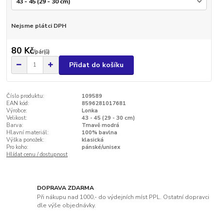
Nejsme plátci DPH
80 Kč
/
pár(ů)
Přidat do košíku
Číslo produktu:
109589
EAN kód:
8596281017681
Výrobce:
Lonka
Velikost:
43 - 45 (29 - 30 cm)
Barva:
Tmavě modrá
Hlavní materiál:
100% bavlna
Výška ponožek:
klasická
Pro koho:
pánské/unisex
Hlídat cenu / dostupnost
DOPRAVA ZDARMA
Při nákupu nad 1000,- do výdejních míst PPL. Ostatní dopravci
dle výše objednávky.