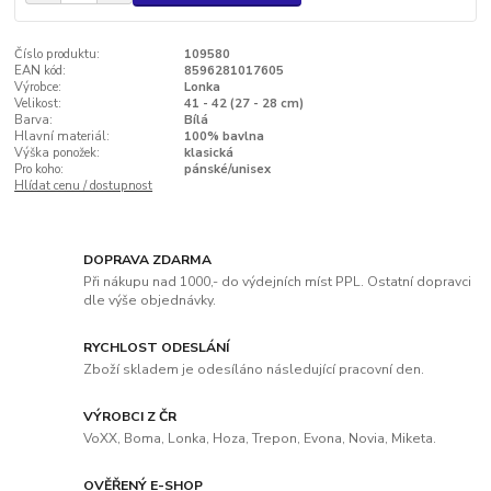
Číslo produktu:
109580
EAN kód:
8596281017605
Výrobce:
Lonka
Velikost:
41 - 42 (27 - 28 cm)
Barva:
Bílá
Hlavní materiál:
100% bavlna
Výška ponožek:
klasická
Pro koho:
pánské/unisex
Hlídat cenu / dostupnost
DOPRAVA ZDARMA
Při nákupu nad 1000,- do výdejních míst PPL. Ostatní dopravci
dle výše objednávky.
RYCHLOST ODESLÁNÍ
Zboží skladem je odesíláno následující pracovní den.
VÝROBCI Z ČR
VoXX, Boma, Lonka, Hoza, Trepon, Evona, Novia, Miketa.
OVĚŘENÝ E-SHOP