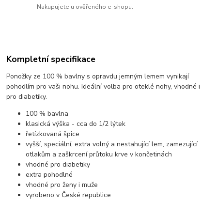
Nakupujete u ověřeného e-shopu.
Kompletní specifikace
Ponožky ze 100 % bavlny s opravdu jemným lemem vynikají
pohodlím pro vaši nohu. Ideální volba pro oteklé nohy, vhodné i
pro diabetiky.
100 % bavlna
klasická výška - cca do 1/2 lýtek
řetízkovaná špice
vyšší, speciální, extra volný a nestahující lem, zamezující
otlakům a zaškrcení průtoku krve v končetinách
vhodné pro diabetiky
extra pohodlné
vhodné pro ženy i muže
vyrobeno v České republice