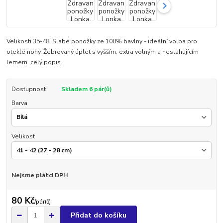
Velikosti 35-48. Slabé ponožky ze 100% bavlny - ideální volba pro
oteklé nohy. Žebrovaný úplet s vyšším, extra volným a nestahujícím
lemem.
celý popis
Dostupnost
Skladem 6 pár(ů)
Barva
Velikost
Nejsme plátci DPH
80 Kč
/
pár(ů)
Přidat do košíku