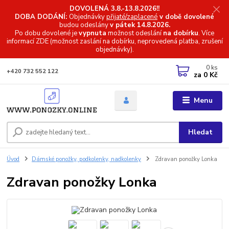
DOVOLENÁ 3.8.-13.8.2026!!
DOBA DODÁNÍ:
Objednávky
přijaté/zaplacené
v době dovolené
budou odeslány
v pátek 14.8.2026.
Po dobu dovolené je
vypnuta
možnost odeslání
na dobírku
. Více
informací
ZDE (možnost zaslání na dobírku, neprovedená platba, zrušení
objednávky).
0
ks
+420 732 552 122
za
0 Kč
Menu
Hledat
Úvod
Dámské ponožky, podkolenky, nadkolenky
Zdravan ponožky Lonka
Zdravan ponožky Lonka