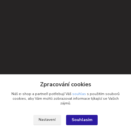
Kontakty
Zpracování cookies
Petra Michniková
Náš e-shop a partneři potřebují Váš
souhlas
s použitím souborů
+420 732 552 122
cookies, aby Vám mohli zobrazovat informace týkající se Vašich
zájmů.
info@ponozky.online
Souhlasím
Nastavení