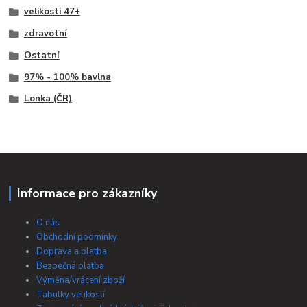
velikosti 47+
zdravotní
Ostatní
97% - 100% bavlna
Lonka (ČR)
Informace pro zákazníky
O nás
Obchodní podmínky
Doprava a platba
Bezpečná platba
Výměna/vrácení zboží
Tabulky velikostí