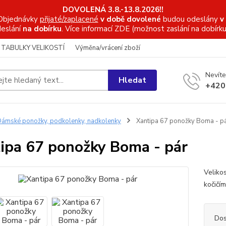
DOVOLENÁ 3.8.-13.8.2026!!
Objednávky
přijaté/zaplacené
v době dovolené
budou odeslány
v
eslání
na dobírku
. Více informací
ZDE (možnost zaslání na dobírku
TABULKY VELIKOSTÍ
Výměna/vrácení zboží
Nevíte
Hledat
+420
ámské ponožky, podkolenky, nadkolenky
Xantipa 67 ponožky Boma - p
ipa 67 ponožky Boma - pár
Veliko
kočičí
Dos