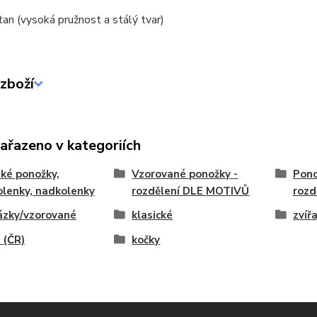
an (vysoká pružnost a stálý tvar)
zboží
zařazeno v kategoriích
ké ponožky,
Vzorované ponožky -
Pono
lenky, nadkolenky
rozdělení DLE MOTIVŮ
rozd
ázky/vzorované
klasické
zvíř
 (ČR)
kočky