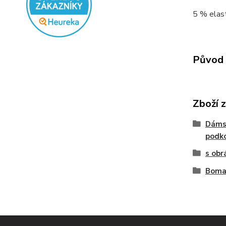
5 % elast
Původ 
Zboží 
Dáms
podko
s obr
Boma