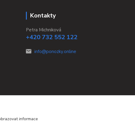
Kontakty
Petra Michniková
+420 732 552 122
info@ponozky.online
obrazovat informace