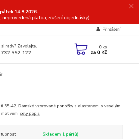
 pátek 14.8.2026.
, neprovedená platba, zrušení objednávky).
Přihlášení
 si rady? Zavolejte.
0
ks
za
0 Kč
 732 552 122
ár
sti 35-42. Dámské vzorované ponožky s elastanem, s veselým
m motivem.
celý popis
tupnost
Skladem 1 pár(ů)