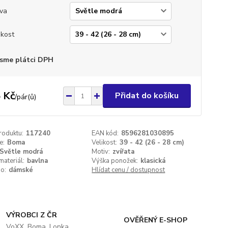
va
ikost
sme plátci DPH
 Kč
Přidat do košíku
/
pár(ů)
roduktu:
117240
EAN kód:
8596281030895
e:
Boma
Velikost:
39 - 42 (26 - 28 cm)
Světle modrá
Motiv:
zvířata
materiál:
bavlna
Výška ponožek:
klasická
o:
dámské
Hlídat cenu / dostupnost
VÝROBCI Z ČR
OVĚŘENÝ E-SHOP
VoXX, Boma, Lonka,