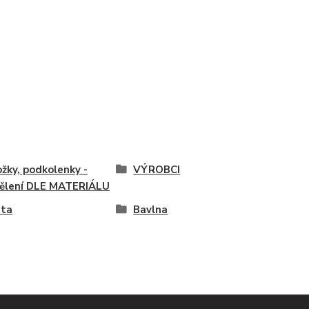
žky, podkolenky -
VÝROBCI
ělení DLE MATERIÁLU
ata
Bavlna