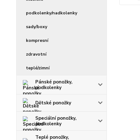
podkolenky/nadkolenky
sady/boxy
kompresní
zdravotní
teplé/zimní
Pánské ponožky,
podkolenky
Dětské ponožky
Speciální ponožky,
podkolenky
Teplé ponožky,