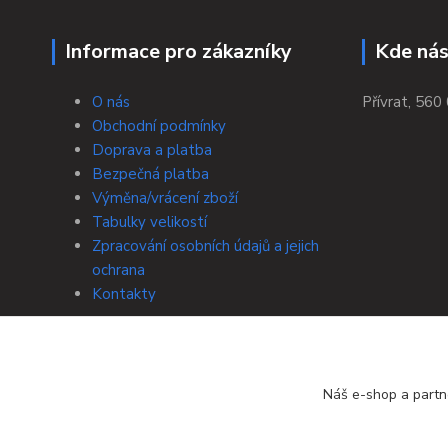
Informace pro zákazníky
Kde nás
O nás
Přívrat, 560 
Obchodní podmínky
Doprava a platba
Bezpečná platba
Výměna/vrácení zboží
Tabulky velikostí
Zpracování osobních údajů a jejich
ochrana
Kontakty
Náš e-shop a partn