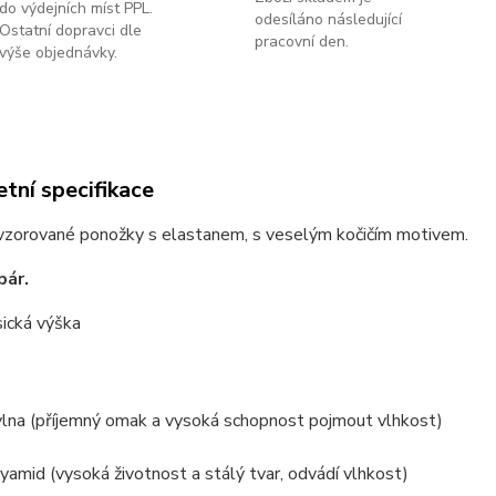
do výdejních míst PPL.
odesíláno následující
Ostatní dopravci dle
pracovní den.
výše objednávky.
tní specifikace
zorované ponožky s elastanem, s veselým kočičím motivem.
pár.
sická výška
lna (příjemný omak a vysoká schopnost pojmout vlhkost)
amid (vysoká životnost a stálý tvar, odvádí vlhkost)