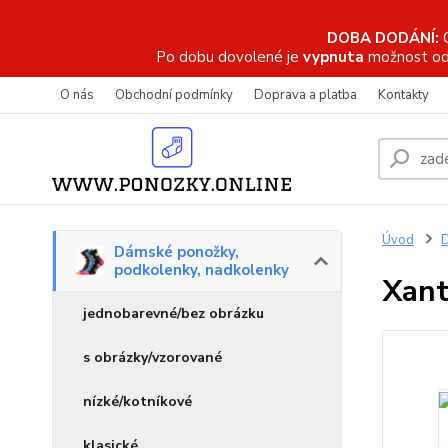
DOBA DODÁNÍ:
Po dobu dovolené je
vypnuta
možnost od
O nás
Obchodní podmínky
Doprava a platba
Kontakty
Úvod
D
Dámské ponožky,
podkolenky, nadkolenky
Xant
jednobarevné/bez obrázku
s obrázky/vzorované
nízké/kotníkové
klasické