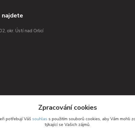
 najdete
02, okr. Ústí nad Orlicí
Zpracování cookies
eři potřebují Váš
souhlas
s použitím souborů cookies, aby Vám mohli z
týkající se Vašich zájmů.