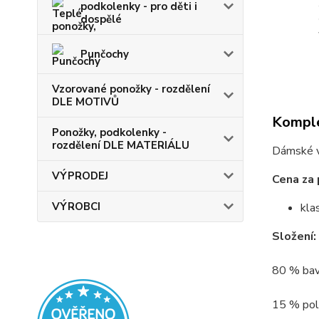
podkolenky - pro děti i
dospělé
Punčochy
Vzorované ponožky - rozdělení
DLE MOTIVŮ
Komple
Ponožky, podkolenky -
rozdělení DLE MATERIÁLU
Dámské v
VÝPRODEJ
Cena za 
VÝROBCI
kla
Složení:
80 % bav
15 % poly