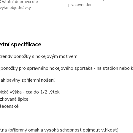
Ostatní dopravci dle
pracovní den.
výše objednávky.
tní specifikace
trendy ponožky s hokejovým motivem.
í ponožky pro správného hokejového sporťáka - na stadion nebo k
ah bavlny zpříjemní nošení.
sická výška - cca do 1/2 lýtek
ízkovaná špice
lečenské
lna (příjemný omak a vysoká schopnost pojmout vlhkost)