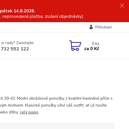
 pátek 14.8.2026.
, neprovedená platba, zrušení objednávky).
Přihlášení
 si rady? Zavolejte.
0
ks
za
0 Kč
 732 552 122
sti 39-42. Módní obrázkové ponožky z kvalitní bavlněné příze s
ým motivem. Klasické ponožky oživí váš outfit, ať už nosíte
nebo džíny.
celý popis