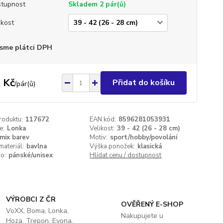
tupnost
Skladem 2 pár(ů)
ikost
sme plátci DPH
 Kč
Přidat do košíku
/
pár(ů)
roduktu:
117672
EAN kód:
8596281053931
e:
Lonka
Velikost:
39 - 42 (26 - 28 cm)
mix barev
Motiv:
sport/hobby/povolání
materiál:
bavlna
Výška ponožek:
klasická
o:
pánské/unisex
Hlídat cenu / dostupnost
VÝROBCI Z ČR
OVĚŘENÝ E-SHOP
VoXX, Boma, Lonka,
Nakupujete u
Hoza, Trepon, Evona,