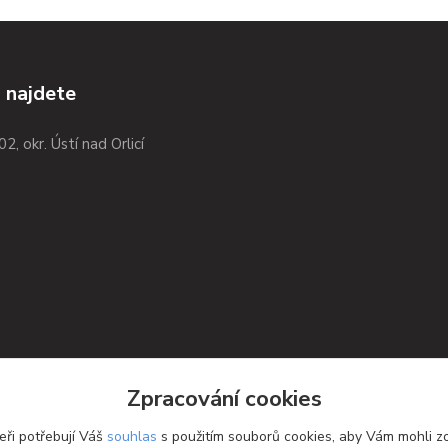
 najdete
02, okr. Ústí nad Orlicí
Zpracování cookies
eři potřebují Váš
souhlas
s použitím souborů cookies, aby Vám mohli z