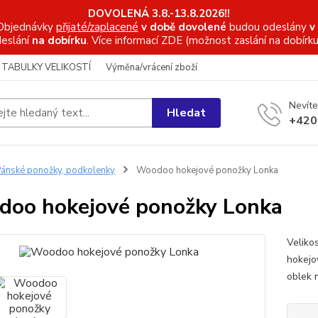
DOVOLENÁ 3.8.-13.8.2026!!
Objednávky
přijaté/zaplacené
v době dovolené
budou odeslány
v
eslání
na dobírku
. Více informací
ZDE (možnost zaslání na dobírku
TABULKY VELIKOSTÍ
Výměna/vrácení zboží
Nevíte
Hledat
+420
ánské ponožky, podkolenky
Woodoo hokejové ponožky Lonka
oo hokejové ponožky Lonka
Veliko
hokejov
oblek 