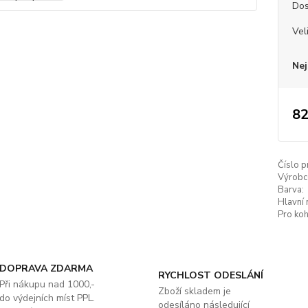
Dos
Vel
Nej
82
Číslo p
Výrobc
Barva:
Hlavní 
Pro koh
DOPRAVA ZDARMA
RYCHLOST ODESLÁNÍ
Při nákupu nad 1000,-
Zboží skladem je
do výdejních míst PPL.
odesíláno následující