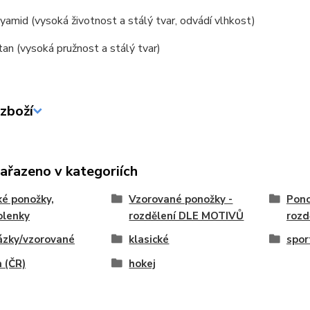
amid (vysoká životnost a stálý tvar, odvádí vlhkost)
an (vysoká pružnost a stálý tvar)
zboží
zařazeno v kategoriích
é ponožky,
Vzorované ponožky -
Pono
olenky
rozdělení DLE MOTIVŮ
rozd
ázky/vzorované
klasické
spor
 (ČR)
hokej