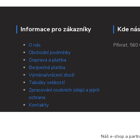
Informace pro zákazníky
Kde nás
O nás
Přívrat, 560 
Obchodní podmínky
Doprava a platba
Bezpečná platba
Výměna/vrácení zboží
Tabulky velikostí
Zpracování osobních údajů a jejich
ochrana
Kontakty
Náš e-shop a partn