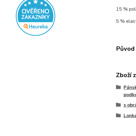
15 % poly
5 % elast
Původ 
Zboží 
Pánsk
podk
s obr
Lonka