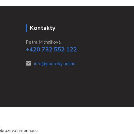
Kontakty
Petra Michniková
+420 732 552 122
info@ponozky.online
obrazovat informace