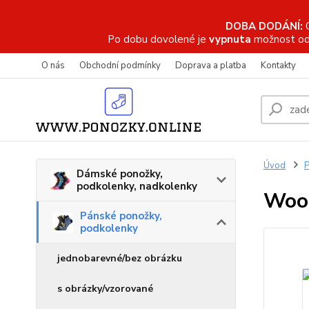
DOBA DODÁNÍ:
Po dobu dovolené je
vypnuta
možnost od
O nás
Obchodní podmínky
Doprava a platba
Kontakty
Úvod
P
Dámské ponožky,
podkolenky, nadkolenky
Wood
Pánské ponožky,
podkolenky
jednobarevné/bez obrázku
s obrázky/vzorované