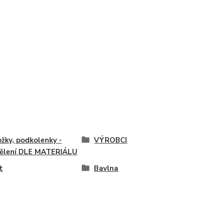
žky, podkolenky -
VÝROBCI
ělení DLE MATERIÁLU
t
Bavlna