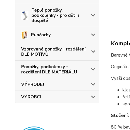
Teplé ponožky,
podkolenky - pro děti i
dospělé
Punčochy
Komple
Vzorované ponožky - rozdělení
DLE MOTIVŮ
Barevné 
Origináln
Ponožky, podkolenky -
rozdělení DLE MATERIÁLU
Vyšší obs
VÝPRODEJ
kla
řet
VÝROBCI
spo
Složení:
80 % bav