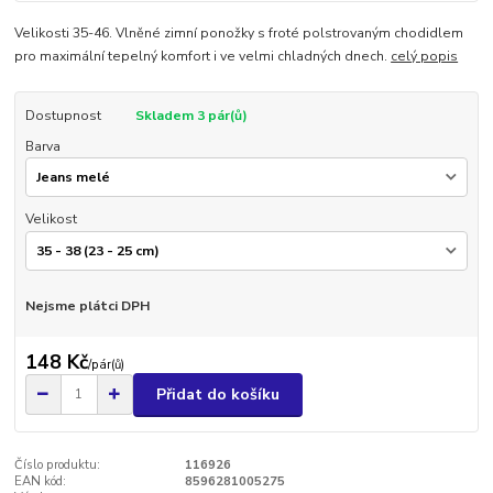
Velikosti 35-46. Vlněné zimní ponožky s froté polstrovaným chodidlem
pro maximální tepelný komfort i ve velmi chladných dnech.
celý popis
Dostupnost
Skladem 3 pár(ů)
Barva
Velikost
Nejsme plátci DPH
148 Kč
/
pár(ů)
Přidat do košíku
Číslo produktu:
116926
EAN kód:
8596281005275