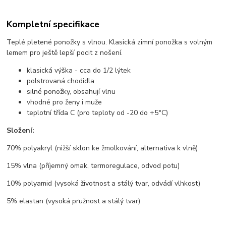
Kompletní specifikace
Teplé pletené ponožky s vlnou. Klasická zimní ponožka s volným
lemem pro ještě lepší pocit z nošení.
klasická výška - cca do 1/2 lýtek
polstrovaná chodidla
silné ponožky, obsahují vlnu
vhodné pro ženy i muže
teplotní třída C (pro teploty od -20 do +5°C)
Složení:
70% polyakryl (nižší sklon ke žmolkování, alternativa k vlně)
15% vlna (příjemný omak, termoregulace, odvod potu)
10% polyamid (vysoká životnost a stálý tvar, odvádí vlhkost)
5% elastan (vysoká pružnost a stálý tvar)