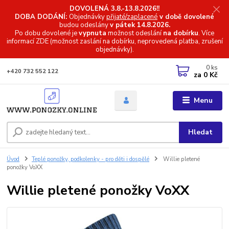
DOVOLENÁ 3.8.-13.8.2026!!
DOBA DODÁNÍ:
Objednávky
přijaté/zaplacené
v době dovolené
budou odeslány
v pátek 14.8.2026.
Po dobu dovolené je
vypnuta
možnost odeslání
na dobírku
. Více
informací
ZDE (možnost zaslání na dobírku, neprovedená platba, zrušení
objednávky).
0
ks
+420 732 552 122
za
0 Kč
Menu
Hledat
Úvod
Teplé ponožky, podkolenky - pro děti i dospělé
Willie pletené
ponožky VoXX
Willie pletené ponožky VoXX