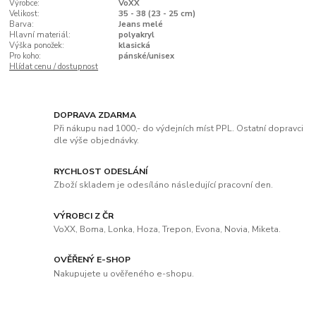
Výrobce:
VoXX
Velikost:
35 - 38 (23 - 25 cm)
Barva:
Jeans melé
Hlavní materiál:
polyakryl
Výška ponožek:
klasická
Pro koho:
pánské/unisex
Hlídat cenu / dostupnost
DOPRAVA ZDARMA
Při nákupu nad 1000,- do výdejních míst PPL. Ostatní dopravci
dle výše objednávky.
RYCHLOST ODESLÁNÍ
Zboží skladem je odesíláno následující pracovní den.
VÝROBCI Z ČR
VoXX, Boma, Lonka, Hoza, Trepon, Evona, Novia, Miketa.
OVĚŘENÝ E-SHOP
Nakupujete u ověřeného e-shopu.