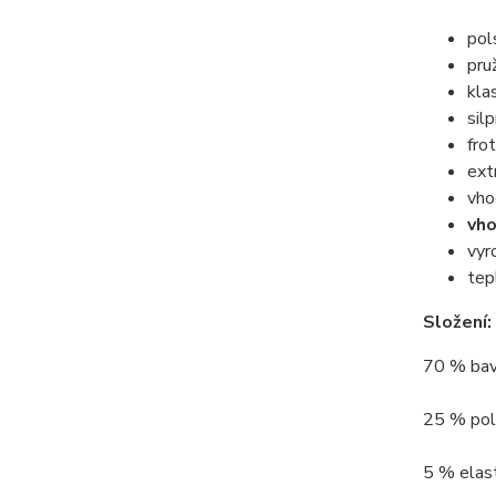
pol
pru
kla
sil
fro
ext
vho
vho
vyr
tep
Složení:
70 % bav
25 % poly
5 % elast