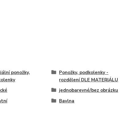
iální ponožky,
Ponožky, podkolenky -
olenky
rozdělení DLE MATERIÁLU
ické
jednobarevné/bez obrázku
tní
Bavlna