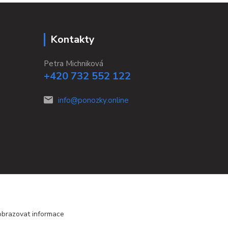
Kontakty
Petra Michniková
+420 732 552 122
info@ponozky.online
obrazovat informace