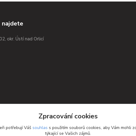
 najdete
02, okr. Ústí nad Orlicí
Zpracování cookies
eři potřebují Váš
souhlas
s použitím souborů cookies, aby Vám mohli z
týkající se Vašich zájmů.