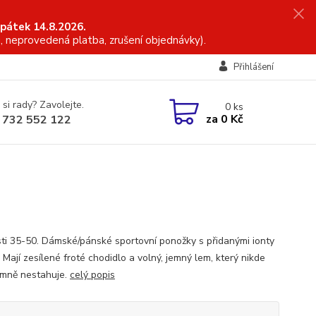
 pátek 14.8.2026.
, neprovedená platba, zrušení objednávky).
Přihlášení
 si rady? Zavolejte.
0
ks
za
0 Kč
 732 552 122
sti 35-50. Dámské/pánské sportovní ponožky s přidanými ionty
. Mají zesílené froté chodidlo a volný, jemný lem, který nikde
emně nestahuje.
celý popis