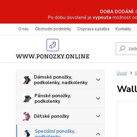
DOBA DODÁNÍ:
Po dobu dovolené je
vypnuta
možnost od
O nás
Obchodní podmínky
Doprava a platba
Kontakty
Úvod
S
Dámské ponožky,
podkolenky, nadkolenky
Wall
Pánské ponožky,
podkolenky
Dětské ponožky
Speciální ponožky,
podkolenky