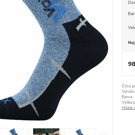
Dos
Bar
Vel
Nej
98
Číslo p
Výrobc
Barva:
Výška 
Hlídat 