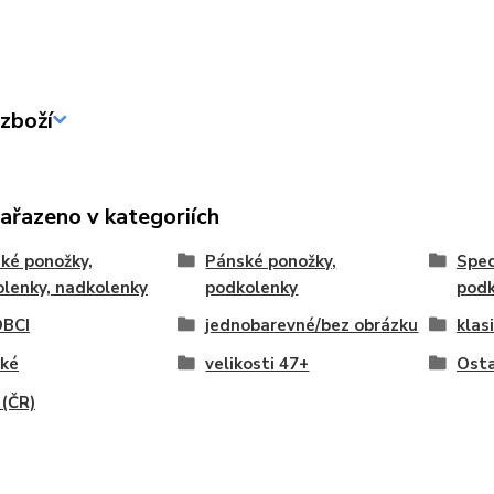
zboží
zařazeno v kategoriích
ké ponožky,
Pánské ponožky,
Spec
lenky, nadkolenky
podkolenky
podk
BCI
jednobarevné/bez obrázku
klas
cké
velikosti 47+
Osta
(ČR)