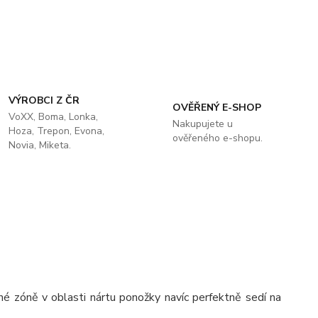
VÝROBCI Z ČR
OVĚŘENÝ E-SHOP
VoXX, Boma, Lonka,
Nakupujete u
Hoza, Trepon, Evona,
ověřeného e-shopu.
Novia, Miketa.
é zóně v oblasti nártu ponožky navíc perfektně sedí na