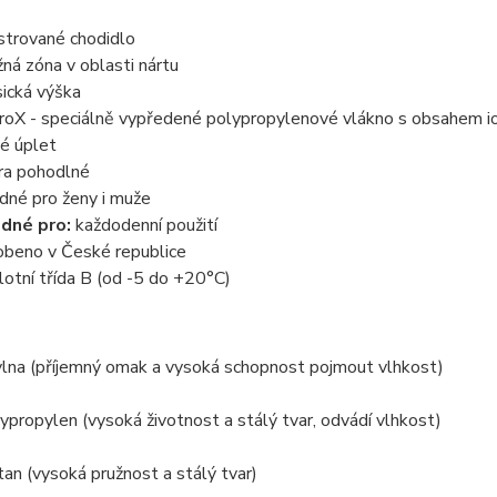
strované chodidlo
žná zóna v oblasti nártu
sická výška
proX - speciálně vypředené polypropylenové vlákno s obsahem iont
té úplet
ra pohodlné
dné pro ženy i muže
dné pro:
každodenní použití
obeno v České republice
lotní třída B (od -5 do +20°C)
lna (příjemný omak a vysoká schopnost pojmout vlhkost)
propylen (vysoká životnost a stálý tvar, odvádí vlhkost)
an (vysoká pružnost a stálý tvar)