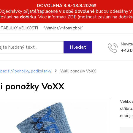
DOVOLENÁ 3.8.-13.8.2026!!
Objednávky
přijaté/zaplacené
v době dovolené
budou odeslány
v
eslání
na dobírku
. Více informací
ZDE (možnost zaslání na dobírku
TABULKY VELIKOSTÍ
Výměna/vrácení zboží
Nevíte
Hledat
+420
peciální ponožky, podkolenky
Walli ponožky VoXX
i ponožky VoXX
Veliko
stříbra
nepříj