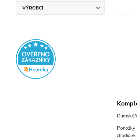
VÝROBCI
Komple
Dámské/p
Ponožky 
chodidle.