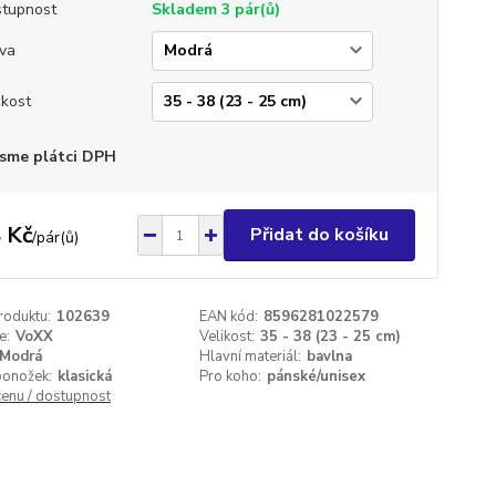
tupnost
Skladem 3 pár(ů)
va
ikost
sme plátci DPH
 Kč
Přidat do košíku
/
pár(ů)
roduktu:
102639
EAN kód:
8596281022579
e:
VoXX
Velikost:
35 - 38 (23 - 25 cm)
Modrá
Hlavní materiál:
bavlna
ponožek:
klasická
Pro koho:
pánské/unisex
cenu / dostupnost