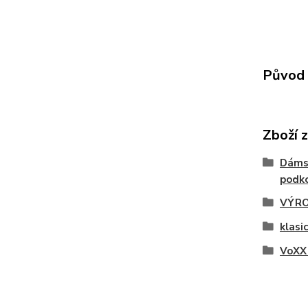
Původ 
Zboží 
Dáms
podko
VÝRO
klasi
VoXX 