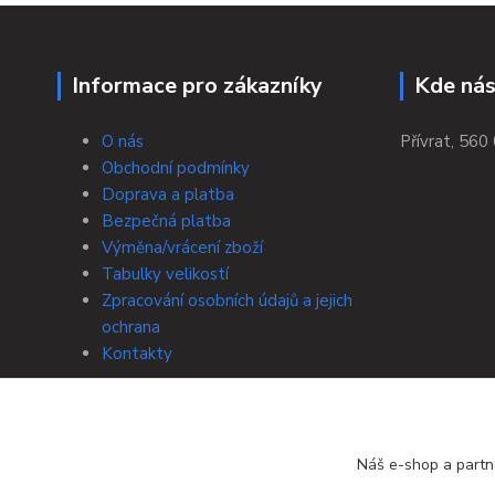
Informace pro zákazníky
Kde nás
O nás
Přívrat, 560 
Obchodní podmínky
Doprava a platba
Bezpečná platba
Výměna/vrácení zboží
Tabulky velikostí
Zpracování osobních údajů a jejich
ochrana
Kontakty
Náš e-shop a partn