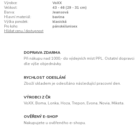
Výrobce:
VoXX
Velikost:
43 - 46 (29 - 31 cm)
Barva:
Jeansová
Hlavní materiál:
bavlna
Výška ponožek:
klasická
Pro koho:
pánské/unisex
Hlídat cenu / dostupnost
DOPRAVA ZDARMA
Při nákupu nad 1000,- do výdejních míst PPL. Ostatní dopravci
dle výše objednávky.
RYCHLOST ODESLÁNÍ
Zboží skladem je odesíláno následující pracovní den.
VÝROBCI Z ČR
VoXX, Boma, Lonka, Hoza, Trepon, Evona, Novia, Miketa.
OVĚŘENÝ E-SHOP
Nakupujete u ověřeného e-shopu.