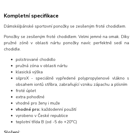
Kompletní specifikace
Dámské/pánské sportovní ponožky se zesíleným froté chodidlem.
Ponožky se zesíleným froté chodidlem. Velmi jemné na omak. Díky
pružné zóně v oblasti nártu ponožky navíc perfektně sedí na
chodidle.
polstrované chodidlo
pružná zóna v oblasti nártu
klasická výška
silproX - speciálně vypředené polypropylenové vlákno s
obsahem iontů stříbra, zabraňující vzniku zápachu a plísním
froté úplet
extra pohodlné
vhodné pro ženy i muže
vhodné pro:
každodenní použití
vyrobeno v České republice
teplotní třída B (od -5 do +20°C)
Složení: