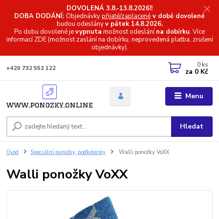
DOVOLENÁ 3.8.-13.8.2026!!
DOBA DODÁNÍ:
Objednávky
přijaté/zaplacené
v době dovolené
budou odeslány
v pátek 14.8.2026.
Po dobu dovolené je
vypnuta
možnost odeslání
na dobírku
. Více
informací
ZDE (možnost zaslání na dobírku, neprovedená platba, zrušení
objednávky).
0
ks
+420 732 552 122
za
0 Kč
Menu
Hledat
Úvod
Speciální ponožky, podkolenky
Walli ponožky VoXX
Walli ponožky VoXX