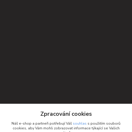
Kontakty
Zpracování cookies
Petra Michniková
Náš e-shop a partneři potřebují Váš
souhlas
s použitím souborů
+420 732 552 122
cookies, aby Vám mohli zobrazovat informace týkající se Vašich