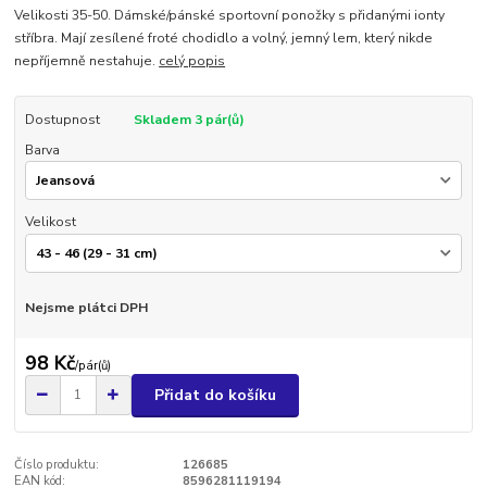
Velikosti 35-50. Dámské/pánské sportovní ponožky s přidanými ionty
stříbra. Mají zesílené froté chodidlo a volný, jemný lem, který nikde
nepříjemně nestahuje.
celý popis
Dostupnost
Skladem 3 pár(ů)
Barva
Velikost
Nejsme plátci DPH
98 Kč
/
pár(ů)
Přidat do košíku
Číslo produktu:
126685
EAN kód:
8596281119194