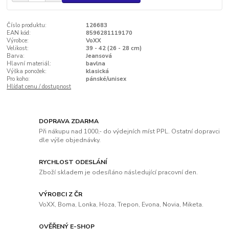
Číslo produktu:
126683
EAN kód:
8596281119170
Výrobce:
VoXX
Velikost:
39 - 42 (26 - 28 cm)
Barva:
Jeansová
Hlavní materiál:
bavlna
Výška ponožek:
klasická
Pro koho:
pánské/unisex
Hlídat cenu / dostupnost
DOPRAVA ZDARMA
Při nákupu nad 1000,- do výdejních míst PPL. Ostatní dopravci
dle výše objednávky.
RYCHLOST ODESLÁNÍ
Zboží skladem je odesíláno následující pracovní den.
VÝROBCI Z ČR
VoXX, Boma, Lonka, Hoza, Trepon, Evona, Novia, Miketa.
OVĚŘENÝ E-SHOP