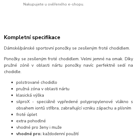
Nakupujete u ověřeného e-shopu.
Kompletní specifikace
Dámské/pánské sportovní ponožky se zesíleným froté chodidlem.
Ponožky se zesíleným froté chodidlem. Velmi jemné na omak. Díky
pružné zóně v oblasti nártu ponožky navíc perfektně sedí na
chodidle.
polstrované chodidlo
pružná zóna v oblasti nártu
klasická výška
silproX - speciálně vypředené polypropylenové vlákno s
obsahem iontů stříbra, zabraňující vzniku zápachu a plísním
froté úplet
extra pohodlné
vhodné pro ženy i muže
vhodné pro:
každodenní použití