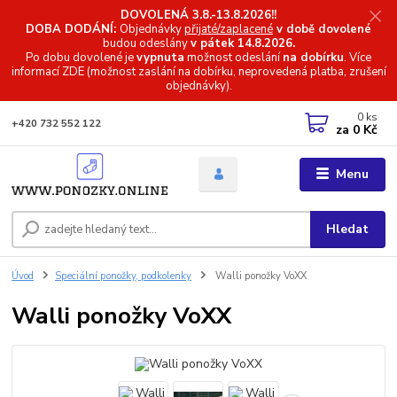
DOVOLENÁ 3.8.-13.8.2026!!
DOBA DODÁNÍ:
Objednávky
přijaté/zaplacené
v době dovolené
budou odeslány
v pátek 14.8.2026.
Po dobu dovolené je
vypnuta
možnost odeslání
na dobírku
. Více
informací
ZDE (možnost zaslání na dobírku, neprovedená platba, zrušení
objednávky).
0
ks
+420 732 552 122
za
0 Kč
Menu
Hledat
Úvod
Speciální ponožky, podkolenky
Walli ponožky VoXX
Walli ponožky VoXX