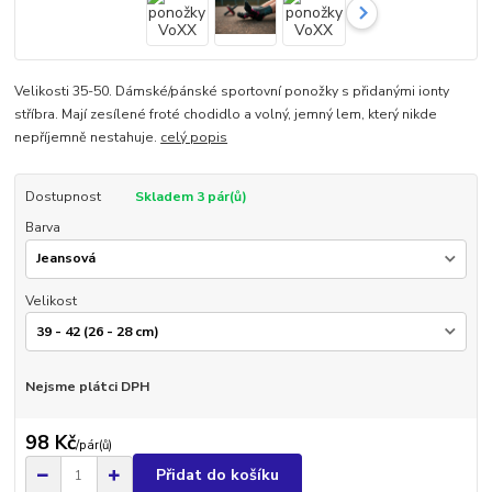
Velikosti 35-50. Dámské/pánské sportovní ponožky s přidanými ionty
stříbra. Mají zesílené froté chodidlo a volný, jemný lem, který nikde
nepříjemně nestahuje.
celý popis
Dostupnost
Skladem 3 pár(ů)
Barva
Velikost
Nejsme plátci DPH
98 Kč
/
pár(ů)
Přidat do košíku