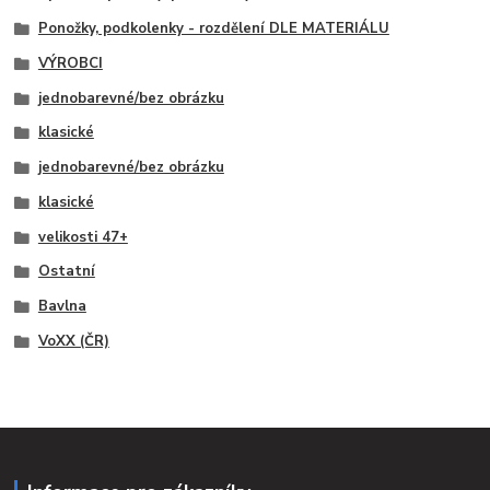
Ponožky, podkolenky - rozdělení DLE MATERIÁLU
VÝROBCI
jednobarevné/bez obrázku
klasické
jednobarevné/bez obrázku
klasické
velikosti 47+
Ostatní
Bavlna
VoXX (ČR)