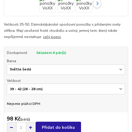
Velikosti 35-50. Dámské/pánské sportovní ponožky s přidanými ionty
stříbra. Mají zesílené froté chodidlo a volný, jemný lem, který nikde
nepříjemně nestahuje.
celý popis
Dostupnost
Skladem 6 pár(ů)
Barva
Velikost
Nejsme plátci DPH
98 Kč
/
pár(ů)
Přidat do košíku