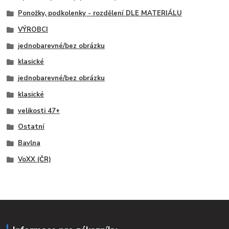
Ponožky, podkolenky - rozdělení DLE MATERIÁLU
VÝROBCI
jednobarevné/bez obrázku
klasické
jednobarevné/bez obrázku
klasické
velikosti 47+
Ostatní
Bavlna
VoXX (ČR)