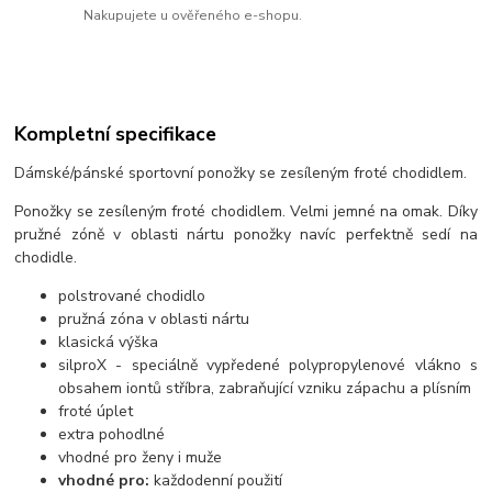
Nakupujete u ověřeného e-shopu.
Kompletní specifikace
Dámské/pánské sportovní ponožky se zesíleným froté chodidlem.
Ponožky se zesíleným froté chodidlem. Velmi jemné na omak. Díky
pružné zóně v oblasti nártu ponožky navíc perfektně sedí na
chodidle.
polstrované chodidlo
pružná zóna v oblasti nártu
klasická výška
silproX - speciálně vypředené polypropylenové vlákno s
obsahem iontů stříbra, zabraňující vzniku zápachu a plísním
froté úplet
extra pohodlné
vhodné pro ženy i muže
vhodné pro:
každodenní použití