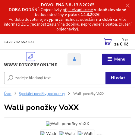
DOVOLENÁ 3.8.-13.8.2026!!
DOBA DODÁNÍ:
Objednávky
přijaté/zaplacené
v době dovolené
budou odeslány
v pátek 14.8.2026.
Po dobu dovolené je
vypnuta
možnost odeslání
na dobírku
. Více
informací
ZDE (možnost zaslání na dobírku, neprovedená platba, zrušení
objednávky).
0
ks
+420 732 552 122
za
0 Kč
Menu
Hledat
Úvod
Speciální ponožky, podkolenky
Walli ponožky VoXX
Walli ponožky VoXX