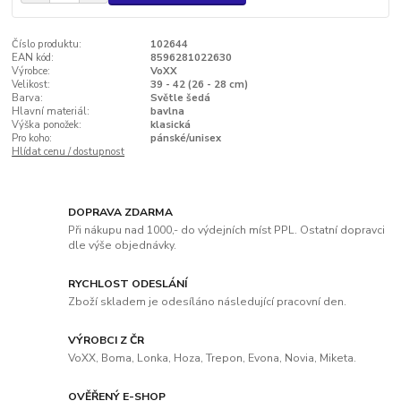
Číslo produktu:
102644
EAN kód:
8596281022630
Výrobce:
VoXX
Velikost:
39 - 42 (26 - 28 cm)
Barva:
Světle šedá
Hlavní materiál:
bavlna
Výška ponožek:
klasická
Pro koho:
pánské/unisex
Hlídat cenu / dostupnost
DOPRAVA ZDARMA
Při nákupu nad 1000,- do výdejních míst PPL. Ostatní dopravci
dle výše objednávky.
RYCHLOST ODESLÁNÍ
Zboží skladem je odesíláno následující pracovní den.
VÝROBCI Z ČR
VoXX, Boma, Lonka, Hoza, Trepon, Evona, Novia, Miketa.
OVĚŘENÝ E-SHOP