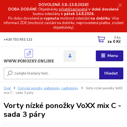
DOVOLENÁ 3.8.-13.8.2026!!
DOBA DODÁNÍ:
Objednávky
přijaté/zaplacené
v době dovolené
budou odeslány
v pátek 14.8.2026.
Po dobu dovolené je
vypnuta
možnost odeslání
na dobírku
. Více
informací
ZDE (možnost zaslání na dobírku, neprovedená platba, zrušení
objednávky).
0
ks
+420 732 552 122
za
0 Kč
Menu
Hledat
Úvod
Dámské ponožky, podkolenky, nadkolenky
Vorty nízké ponožky VoXX
mix C - sada 3 páry
Vorty nízké ponožky VoXX mix C -
sada 3 páry