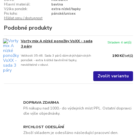
Hlavní materiál:
bavlna
Výška ponožek:
extra nízké/ťapky
Pro koho:
pánské/unisex
Hlídat cenu / dostupnost
Podobné produkty
Vorty mix A nízké ponožky VoXX - sada
Skladem 4 set(ů)
3 páry
Velikosti 35-46. Sada 3 párů dámských/pánských
190 Kč
/
set(ů)
ponožek - extra krátké bavlněné ťapky,
neviditelné v obuvi.
Zvolit variantu
DOPRAVA ZDARMA
Při nákupu nad 1000,- do výdejních míst PPL. Ostatní dopravci
dle výše objednávky.
RYCHLOST ODESLÁNÍ
Zboží skladem je odesíláno následující pracovní den.