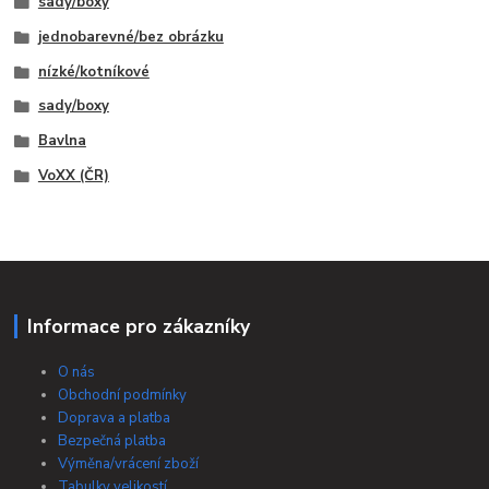
sady/boxy
jednobarevné/bez obrázku
nízké/kotníkové
sady/boxy
Bavlna
VoXX (ČR)
Informace pro zákazníky
O nás
Obchodní podmínky
Doprava a platba
Bezpečná platba
Výměna/vrácení zboží
Tabulky velikostí