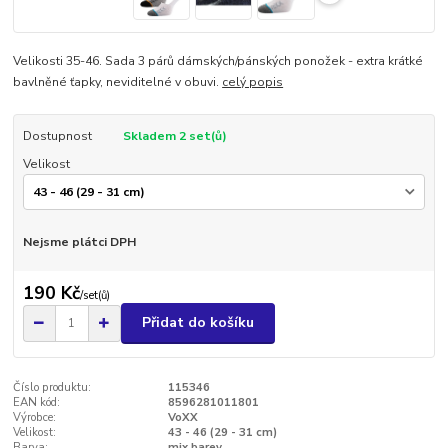
Velikosti 35-46. Sada 3 párů dámských/pánských ponožek - extra krátké
bavlněné ťapky, neviditelné v obuvi.
celý popis
Dostupnost
Skladem 2 set(ů)
Velikost
Nejsme plátci DPH
190 Kč
/
set(ů)
Přidat do košíku
Číslo produktu:
115346
EAN kód:
8596281011801
Výrobce:
VoXX
Velikost:
43 - 46 (29 - 31 cm)
Barva:
mix barev