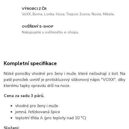
VÝROBCI Z ČR
VoXX, Boma, Lonka, Hoza, Trepon, Evona, Novia, Miketa.
OVĚŘENÝ E-SHOP
Nakupujete u ověřeného e-shopu.
Kompletní specifikace
Nízké ponožky vhodné pro ženy i muže, které nečouhají z bot. Na
patě ponožek uvnitř je protiskluzový silikonový nápis "VOXX", díky
kterému ťapky opravdu drží na noze.
Cena za sadu 3 párů.
vhodné pro ženy i muže
jemná, řetízkovaná špice
teplotní třída A (pro teploty nad 10 °C)
Složení: