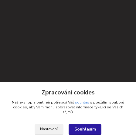
Kontakty
Zpracování cookies
Petra Michniková
Náš e-shop a partneři potřebují Váš
souhlas
s použitím souborů
+420 732 552 122
cookies, aby Vám mohli zobrazovat informace týkající se Vašich
zájmů.
info@ponozky.online
Souhlasím
Nastavení