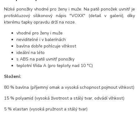
Nízké ponožky vhodné pro ženy i muže. Na patě ponožek uvnitř je
protiskluzový silikonový nápis "VOXX" (detail v galerii), díky
kterému ťapky opravdu drží na noze.
vhodné pro ženy i muže
neviditelné i v balerínách
bavlna dobře pohlcuje vlhkost
ideální na léto
s ABS na patě uvnitř ponožky
teplotní třída A (pro teploty nad 10 °C)
Složení:
80 % bavlna (příjemný omak a vysoká schopnost pojmout vlhkost)
15 % polyamid (vysoká životnost a stálý tvar, odvádí vlhkost)
5 % elastan (vysoká pružnost a stálý tvar)