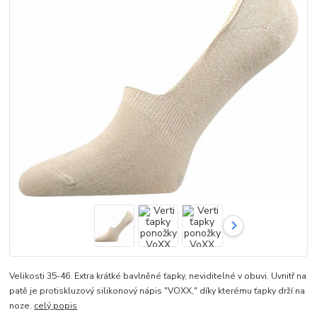
Velikosti 35-46. Extra krátké bavlněné ťapky, neviditelné v obuvi. Uvnitř na
patě je protiskluzový silikonový nápis "VOXX," díky kterému ťapky drží na
noze.
celý popis