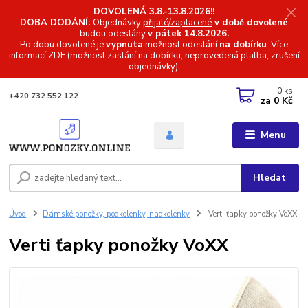
DOVOLENÁ 3.8.-13.8.2026!!
DOBA DODÁNÍ:
Objednávky
přijaté/zaplacené
v době dovolené
budou odeslány
v pátek 14.8.2026.
Po dobu dovolené je
vypnuta
možnost odeslání
na dobírku
. Více
informací
ZDE (možnost zaslání na dobírku, neprovedená platba, zrušení
objednávky).
0
ks
+420 732 552 122
za
0 Kč
Menu
Hledat
Úvod
Dámské ponožky, podkolenky, nadkolenky
Verti ťapky ponožky VoXX
Verti ťapky ponožky VoXX