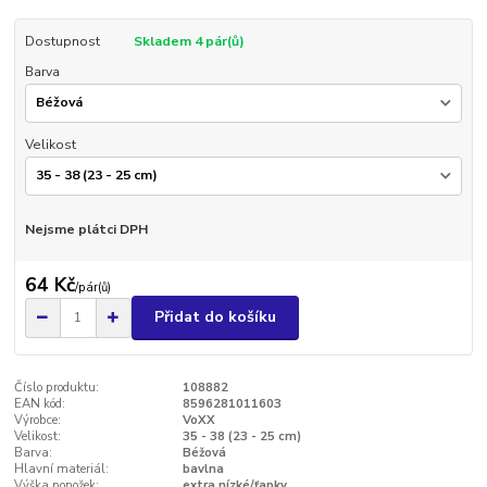
Dostupnost
Skladem 4 pár(ů)
Barva
Velikost
Nejsme plátci DPH
64 Kč
/
pár(ů)
Přidat do košíku
Číslo produktu:
108882
EAN kód:
8596281011603
Výrobce:
VoXX
Velikost:
35 - 38 (23 - 25 cm)
Barva:
Béžová
Hlavní materiál:
bavlna
Výška ponožek:
extra nízké/ťapky