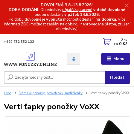
DOVOLENÁ 3.8.-13.8.2026!!
DOBA DODÁNÍ:
Objednávky
přijaté/zaplacené
v době dovolené
budou odeslány
v pátek 14.8.2026.
Po dobu dovolené je
vypnuta
možnost odeslání
na dobírku
. Více
informací
ZDE (možnost zaslání na dobírku, neprovedená platba, zrušení
objednávky).
0
ks
+420 732 552 122
za
0 Kč
Menu
Hledat
Úvod
Dámské ponožky, podkolenky, nadkolenky
Verti ťapky ponožky VoXX
Verti ťapky ponožky VoXX