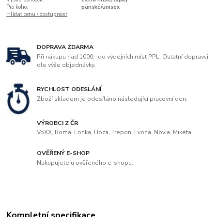
Pro koho:
pánské/unisex
Hlídat cenu / dostupnost
DOPRAVA ZDARMA
Při nákupu nad 1000,- do výdejních míst PPL. Ostatní dopravci
dle výše objednávky.
RYCHLOST ODESLÁNÍ
Zboží skladem je odesíláno následující pracovní den.
VÝROBCI Z ČR
VoXX, Boma, Lonka, Hoza, Trepon, Evona, Novia, Miketa.
OVĚŘENÝ E-SHOP
Nakupujete u ověřeného e-shopu.
Kompletní specifikace