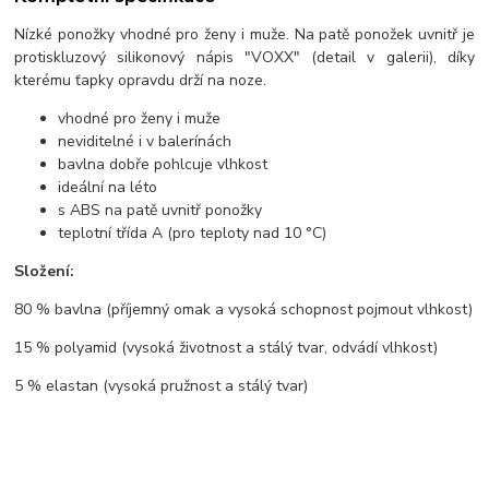
Nízké ponožky vhodné pro ženy i muže. Na patě ponožek uvnitř je
protiskluzový silikonový nápis "VOXX" (detail v galerii), díky
kterému ťapky opravdu drží na noze.
vhodné pro ženy i muže
neviditelné i v balerínách
bavlna dobře pohlcuje vlhkost
ideální na léto
s ABS na patě uvnitř ponožky
teplotní třída A (pro teploty nad 10 °C)
Složení:
80 % bavlna (příjemný omak a vysoká schopnost pojmout vlhkost)
15 % polyamid (vysoká životnost a stálý tvar, odvádí vlhkost)
5 % elastan (vysoká pružnost a stálý tvar)