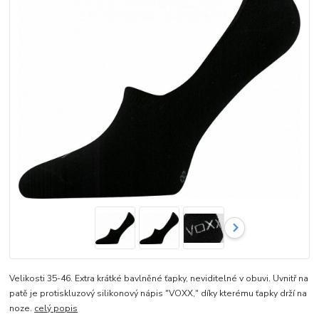
Velikosti 35-46. Extra krátké bavlněné ťapky, neviditelné v obuvi. Uvnitř na
patě je protiskluzový silikonový nápis "VOXX," díky kterému ťapky drží na
noze.
celý popis