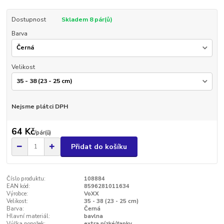
Dostupnost
Skladem 8 pár(ů)
Barva
Velikost
Nejsme plátci DPH
64 Kč
/
pár(ů)
Přidat do košíku
Číslo produktu:
108884
EAN kód:
8596281011634
Výrobce:
VoXX
Velikost:
35 - 38 (23 - 25 cm)
Barva:
Černá
Hlavní materiál:
bavlna
Výška ponožek:
extra nízké/ťapky