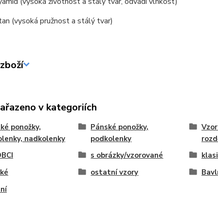
mid (vysoká životnost a stálý tvar, odvádí vlhkost)
an (vysoká pružnost a stálý tvar)
zboží
zařazeno v kategoriích
ké ponožky,
Pánské ponožky,
Vzor
lenky, nadkolenky
podkolenky
rozd
BCI
s obrázky/vzorované
klas
cké
ostatní vzory
Bavl
ní