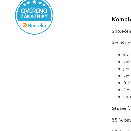
Komple
Společen
Jemný úpl
kla
vol
jem
vys
řet
čes
spo
Složení:
85 % bav