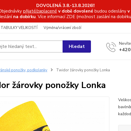
DOVOLENÁ 3.8.-13.8.2026!!
Objednávky
přijaté/zaplacené
v době dovolené
budou odeslány
v
eslání
na dobírku
. Více informací
ZDE (možnost zaslání na dobírku
TABULKY VELIKOSTÍ
Výměna/vrácení zboží
Nevíte
Hledat
+420
ánské ponožky, podkolenky
Twidor žárovky ponožky Lonka
or žárovky ponožky Lonka
Veliko
bavlně
každod