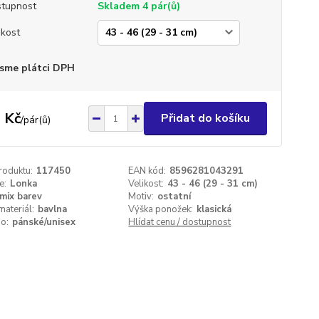
tupnost
Skladem 4 pár(ů)
ikost
sme plátci DPH
 Kč
Přidat do košíku
/
pár(ů)
roduktu:
117450
EAN kód:
8596281043291
e:
Lonka
Velikost:
43 - 46 (29 - 31 cm)
mix barev
Motiv:
ostatní
materiál:
bavlna
Výška ponožek:
klasická
o:
pánské/unisex
Hlídat cenu / dostupnost