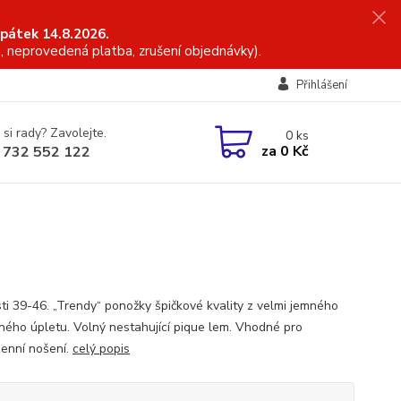
 pátek 14.8.2026.
, neprovedená platba, zrušení objednávky).
Přihlášení
 si rady? Zavolejte.
0
ks
za
0 Kč
 732 552 122
sti 39-46. „Trendy“ ponožky špičkové kvality z velmi jemného
ného úpletu. Volný nestahující pique lem. Vhodné pro
enní nošení.
celý popis