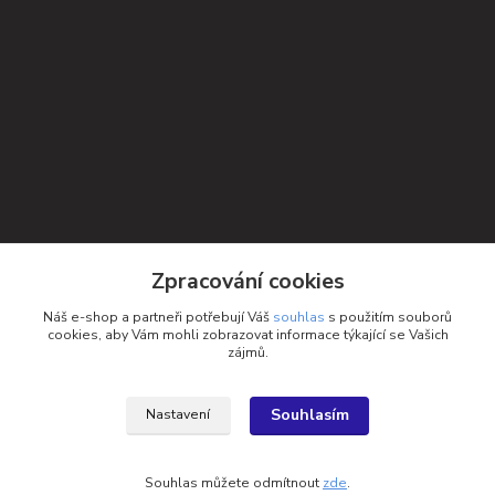
Zpracování cookies
Náš e-shop a partneři potřebují Váš
souhlas
s použitím souborů
cookies, aby Vám mohli zobrazovat informace týkající se Vašich
zájmů.
Souhlasím
Nastavení
Kontakty
Souhlas můžete odmítnout
zde
.