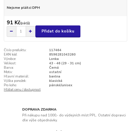
Nejsme plátci DPH
91 Kč
/
pár(ů)
Přidat do košíku
Číslo produktu:
117464
EAN kód:
8596281043260
Výrobce:
Lonka
Velikost:
43 - 46 (29 - 31 cm)
Barva:
Černá
Motiv:
ostatní
Hlavní materiál:
bavlna
Výška ponožek:
klasická
Pro koho:
pánské/unisex
Hlídat cenu / dostupnost
DOPRAVA ZDARMA
Při nákupu nad 1000,- do výdejních míst PPL. Ostatní dopravci
dle výše objednávky.