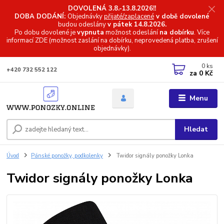
DOVOLENÁ 3.8.-13.8.2026!!
DOBA DODÁNÍ:
Objednávky
přijaté/zaplacené
v době dovolené
budou odeslány
v pátek 14.8.2026.
Po dobu dovolené je
vypnuta
možnost odeslání
na dobírku
. Více
informací
ZDE (možnost zaslání na dobírku, neprovedená platba, zrušení
objednávky).
0
ks
+420 732 552 122
za
0 Kč
Menu
Hledat
Úvod
Pánské ponožky, podkolenky
Twidor signály ponožky Lonka
Twidor signály ponožky Lonka