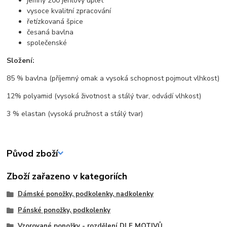
jemný 200 jehlový úplet
vysoce kvalitní zpracování
řetízkovaná špice
česaná bavlna
společenské
Složení:
85 % bavlna (příjemný omak a vysoká schopnost pojmout vlhkost)
12% polyamid (vysoká životnost a stálý tvar, odvádí vlhkost)
3 % elastan (vysoká pružnost a stálý tvar)
Původ zboží
Zboží zařazeno v kategoriích
Dámské ponožky, podkolenky, nadkolenky
Pánské ponožky, podkolenky
Vzorované ponožky - rozdělení DLE MOTIVŮ