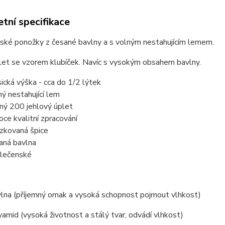
tní specifikace
ské ponožky z česané bavlny a s volným nestahujícím lemem.
let se vzorem klubíček. Navíc s vysokým obsahem bavlny.
sická výška - cca do 1/2 lýtek
ný nestahující lem
ný 200 jehlový úplet
oce kvalitní zpracování
ízkovaná špice
aná bavlna
lečenské
lna (příjemný omak a vysoká schopnost pojmout vlhkost)
mid (vysoká životnost a stálý tvar, odvádí vlhkost)