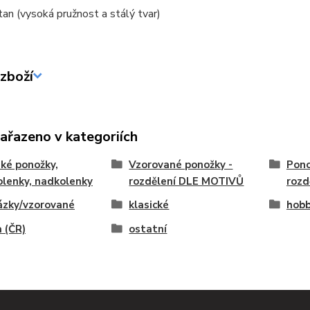
an (vysoká pružnost a stálý tvar)
zboží
zařazeno v kategoriích
ké ponožky,
Vzorované ponožky -
Pono
lenky, nadkolenky
rozdělení DLE MOTIVŮ
rozd
ázky/vzorované
klasické
hobb
 (ČR)
ostatní