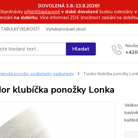
DOVOLENÁ 3.8.-13.8.2026!!
Objednávky
přijaté/zaplacené
v době dovolené
budou odeslány
v
eslání
na dobírku
. Více informací
ZDE (možnost zaslání na dobírku
TABULKY VELIKOSTÍ
Výměna/vrácení zboží
Nevíte
Hledat
+420
ámské ponožky, podkolenky, nadkolenky
Twidor klubíčka ponožky Lon
or klubíčka ponožky Lonka
Veliko
bavlně
každod