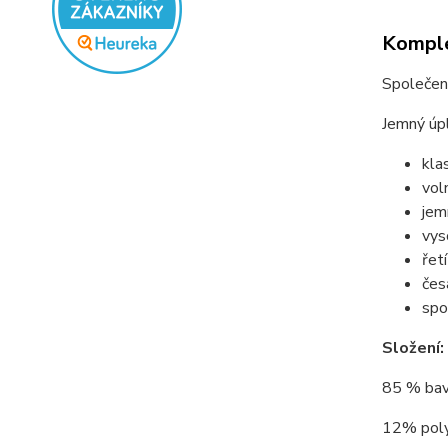
Komple
Společen
Jemný úp
kla
vol
jem
vys
řet
čes
spo
Složení:
85 % bav
12% polya