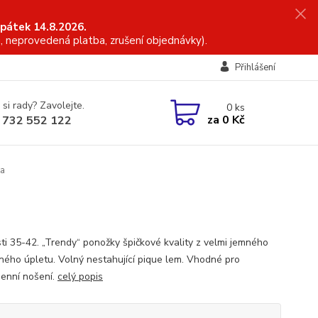
 pátek 14.8.2026.
, neprovedená platba, zrušení objednávky).
Přihlášení
 si rady? Zavolejte.
0
ks
za
0 Kč
 732 552 122
ka
sti 35-42. „Trendy“ ponožky špičkové kvality z velmi jemného
ného úpletu. Volný nestahující pique lem. Vhodné pro
enní nošení.
celý popis