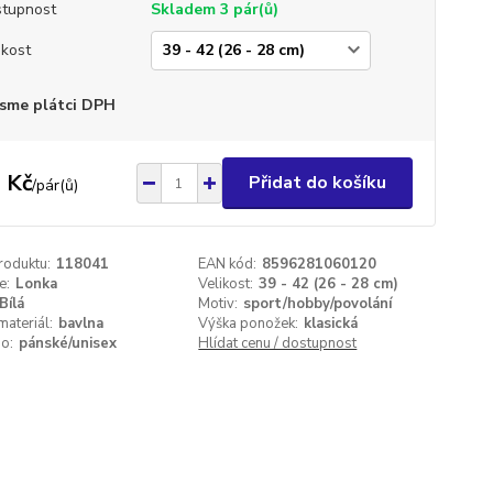
tupnost
Skladem 3 pár(ů)
ikost
sme plátci DPH
 Kč
Přidat do košíku
/
pár(ů)
roduktu:
118041
EAN kód:
8596281060120
e:
Lonka
Velikost:
39 - 42 (26 - 28 cm)
Bílá
Motiv:
sport/hobby/povolání
materiál:
bavlna
Výška ponožek:
klasická
o:
pánské/unisex
Hlídat cenu / dostupnost