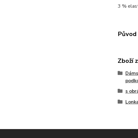
3 % elast
Původ 
Zboží 
Dáms
podko
s obr
Lonka