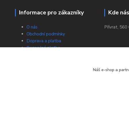
Informace pro zákazníky
Kde nás
O nás
Přívrat, 560 
Obchodní podmínky
Doprava a platba
Bezpečná platba
Výměna/vrácení zboží
Tabulky velikostí
Zpracování osobních údajů a jejich
Náš e-shop a partn
ochrana
Kontakty