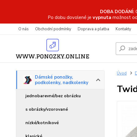
DOBA DODÁNÍ:
Po dobu dovolené je
vypnuta
možnost od
O nás
Obchodní podmínky
Doprava a platba
Kontakty
Úvod
D
Dámské ponožky,
podkolenky, nadkolenky
Twid
jednobarevné/bez obrázku
s obrázky/vzorované
nízké/kotníkové
klasické