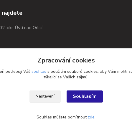
 najdete
02, okr. Ústí nad Orlicí
Zpracování cookies
eři potřebují Váš
souhlas
s použitím souborů cookies, aby Vám mohli z
týkající se Vašich zájmů.
Souhlasím
Nastavení
Souhlas můžete odmítnout
zde
.