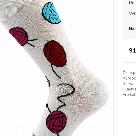
Dos
Vel
Nej
91
Číslo p
Výrobc
Barva:
Hlavní 
Pro koh