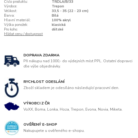
Číslo produktu:
TRDLA/B/33
Výrobce:
Trepon
Velikost:
33,5 - 35 (22 - 23 cm)
Barva:
Bílá
Hlavní materiál:
100% akryl
Výška ponožek:
klasická
Pro koho:
dětské
Hlídat cenu / dostupnost
DOPRAVA ZDARMA
Při nákupu nad 1000,- do výdejních míst PPL. Ostatní dopravci
dle výše objednávky.
RYCHLOST ODESLÁNÍ
Zboží skladem je odesíláno následující pracovní den.
VÝROBCI Z ČR
VoXX, Boma, Lonka, Hoza, Trepon, Evona, Novia, Miketa.
OVĚŘENÝ E-SHOP
Nakupujete u ověřeného e-shopu.