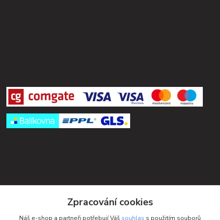
Kontakty
Zpracování cookies
Petra Michniková
Náš e-shop a partneři potřebují Váš
souhlas
s použitím souborů