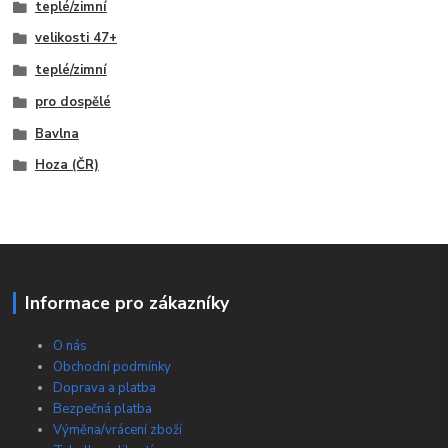
teplé/zimní
velikosti 47+
teplé/zimní
pro dospělé
Bavlna
Hoza (ČR)
Informace pro zákazníky
O nás
Obchodní podmínky
Doprava a platba
Bezpečná platba
Výměna/vrácení zboží