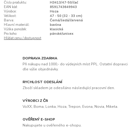
Číslo produktu:
H3413/47-50/čač
EAN kód:
8591743649943
Výrobce:
Hoza
Velikost:
47 - 50 (32 - 33 cm)
Barva:
Černá/šedá/červená
Hlavní materiál:
bavlna
Výška ponožek:
klasická
Pro koho:
pánské/unisex
Hlídat cenu / dostupnost
DOPRAVA ZDARMA
Při nákupu nad 1000,- do výdejních míst PPL. Ostatní dopravci
dle výše objednávky.
RYCHLOST ODESLÁNÍ
Zboží skladem je odesíláno následující pracovní den.
VÝROBCI Z ČR
VoXX, Boma, Lonka, Hoza, Trepon, Evona, Novia, Miketa.
OVĚŘENÝ E-SHOP
Nakupujete u ověřeného e-shopu.