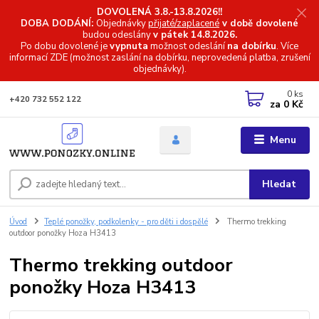
DOVOLENÁ 3.8.-13.8.2026!!
DOBA DODÁNÍ:
Objednávky
přijaté/zaplacené
v době dovolené
budou odeslány
v pátek 14.8.2026.
Po dobu dovolené je
vypnuta
možnost odeslání
na dobírku
. Více
informací
ZDE (možnost zaslání na dobírku, neprovedená platba, zrušení
objednávky).
0
ks
+420 732 552 122
za
0 Kč
Menu
Hledat
Úvod
Teplé ponožky, podkolenky - pro děti i dospělé
Thermo trekking
outdoor ponožky Hoza H3413
Thermo trekking outdoor
ponožky Hoza H3413