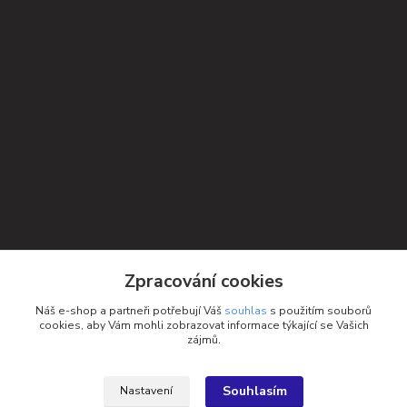
Kontakty
Zpracování cookies
Petra Michniková
Náš e-shop a partneři potřebují Váš
souhlas
s použitím souborů
+420 732 552 122
cookies, aby Vám mohli zobrazovat informace týkající se Vašich
zájmů.
info@ponozky.online
Souhlasím
Nastavení