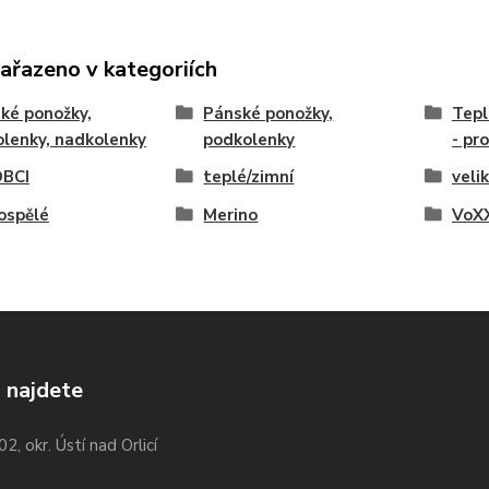
zařazeno v kategoriích
ké ponožky,
Pánské ponožky,
Tepl
lenky, nadkolenky
podkolenky
- pr
BCI
teplé/zimní
veli
ospělé
Merino
VoXX
 najdete
02, okr. Ústí nad Orlicí