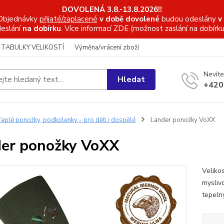
DOVOLENÁ 3.8.-13.8.2026!!
Objednávky
přijaté/zaplacené
v době dovolené
budou odeslány
v
eslání
na dobírku
. Více informací
ZDE (možnost zaslání na dobírku
TABULKY VELIKOSTÍ
Výměna/vrácení zboží
Nevíte
Hledat
+420
eplé ponožky, podkolenky - pro děti i dospělé
Lander ponožky VoXX
er ponožky VoXX
Veliko
mysliv
tepeln