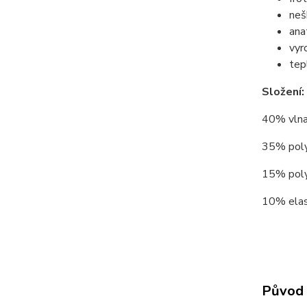
neš
ana
vyr
tep
Složení:
40% vlna 
35% polyp
15% polye
10% elast
Původ 