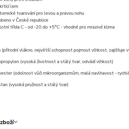
krtící lem
tomické tvarování pro levou a pravou nohu
obeno v České republice
lotní třída C - od -20 do +5°C - vhodné pro mrazivé klima
(přírodní vlákno, největší schopnost pojmout vlhkost, zajišťuje 
ropylen (vysoká životnost a stálý tvar, odvádí vlhkost)
ster (odolnost vůči mikroorganizmům, malá navlhavost - rychlé
an (vysoká pružnost a stálý tvar)
zboží