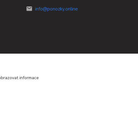
info@ponozky.online
obrazovat informace
Vytvořeno na
Eshop-rychle.cz