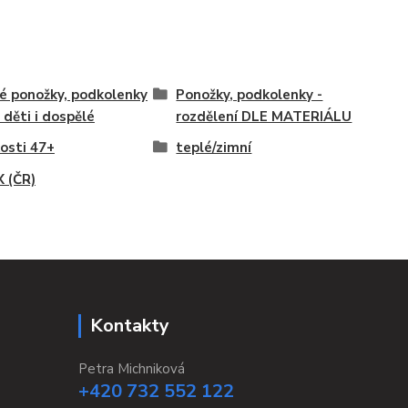
é ponožky, podkolenky
Ponožky, podkolenky -
o děti i dospělé
rozdělení DLE MATERIÁLU
kosti 47+
teplé/zimní
 (ČR)
Kontakty
Petra Michniková
+420 732 552 122