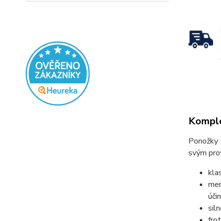
Komple
Ponožky 
svým prov
kla
mer
úči
sil
fro