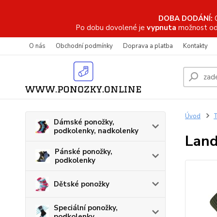
DOBA DODÁNÍ:
Po dobu dovolené je
vypnuta
možnost od
O nás
Obchodní podmínky
Doprava a platba
Kontakty
Úvod
T
Dámské ponožky,
podkolenky, nadkolenky
Land
Pánské ponožky,
podkolenky
Dětské ponožky
Speciální ponožky,
podkolenky