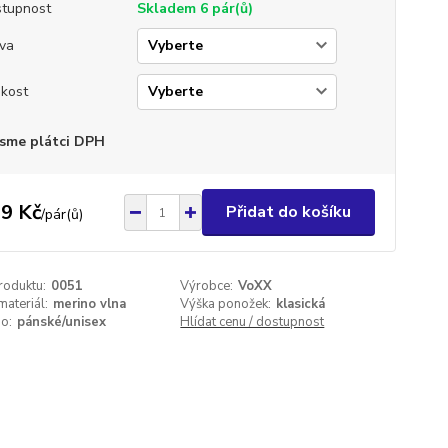
tupnost
Skladem 6 pár(ů)
va
ikost
sme plátci DPH
9 Kč
Přidat do košíku
/
pár(ů)
roduktu:
0051
Výrobce:
VoXX
materiál:
merino vlna
Výška ponožek:
klasická
o:
pánské/unisex
Hlídat cenu / dostupnost