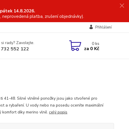
 pátek 14.8.2026.
, neprovedená platba, zrušení objednávky).
Přihlášení
 si rady? Zavolejte.
0
ks
za
0 Kč
 732 552 122
sti 41-48. Silné vlněné ponožky jsou jako stvořené pro
ost a rybaření. U vody nebo na posedu oceníte maximální
ý komfort díky merino vlně.
celý popis