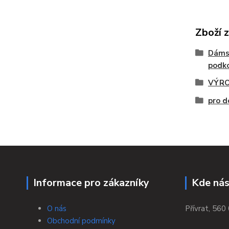
Zboží 
Dáms
podko
VÝRO
pro d
Informace pro zákazníky
Kde nás
O nás
Přívrat, 560 
Obchodní podmínky