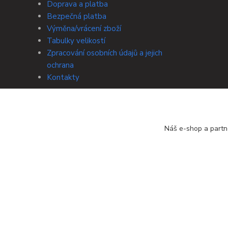
Doprava a platba
Bezpečná platba
Výměna/vrácení zboží
Tabulky velikostí
Zpracování osobních údajů a jejich
ochrana
Kontakty
Náš e-shop a partn