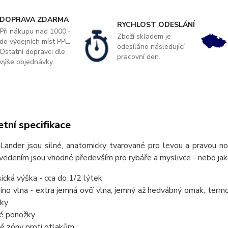
DOPRAVA ZDARMA
RYCHLOST ODESLÁNÍ
Při nákupu nad 1000,-
Zboží skladem je
do výdejních míst PPL.
odesíláno následující
Ostatní dopravci dle
pracovní den.
výše objednávky.
tní specifikace
Lander jsou silné, anatomicky tvarované pro levou a pravou no
edením jsou vhodné především pro rybáře a myslivce - nebo jako
sická výška - cca do 1/2 lýtek
ino vlna - extra jemná ovčí vlna, jemný až hedvábný omak, termor
nky
né ponožky
té zóny proti otlakům