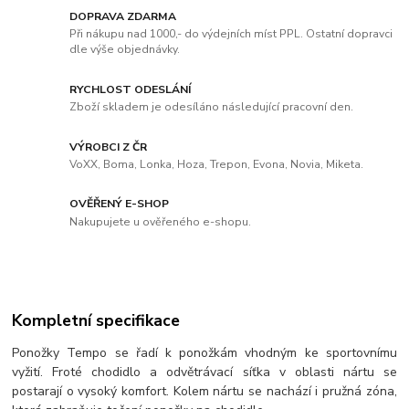
DOPRAVA ZDARMA
Při nákupu nad 1000,- do výdejních míst PPL. Ostatní dopravci
dle výše objednávky.
RYCHLOST ODESLÁNÍ
Zboží skladem je odesíláno následující pracovní den.
VÝROBCI Z ČR
VoXX, Boma, Lonka, Hoza, Trepon, Evona, Novia, Miketa.
OVĚŘENÝ E-SHOP
Nakupujete u ověřeného e-shopu.
Kompletní specifikace
Ponožky Tempo se řadí k ponožkám vhodným ke sportovnímu
vyžití. Froté chodidlo a odvětrávací síťka v oblasti nártu se
postarají o vysoký komfort. Kolem nártu se nachází i pružná zóna,