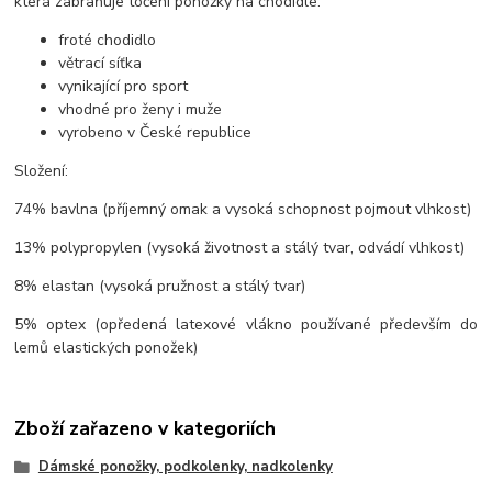
která zabraňuje točení ponožky na chodidle.
froté chodidlo
větrací síťka
vynikající pro sport
vhodné pro ženy i muže
vyrobeno v České republice
Složení:
74% bavlna (příjemný omak a vysoká schopnost pojmout vlhkost)
13% polypropylen (vysoká životnost a stálý tvar, odvádí vlhkost)
8% elastan (vysoká pružnost a stálý tvar)
5% optex (opředená latexové vlákno používané především do
lemů elastických ponožek)
Zboží zařazeno v kategoriích
Dámské ponožky, podkolenky, nadkolenky