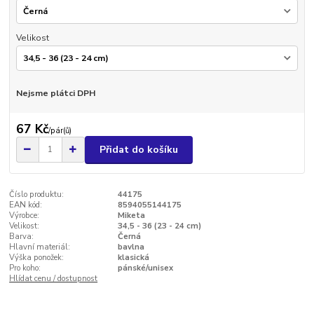
Velikost
Nejsme plátci DPH
67 Kč
/
pár(ů)
Přidat do košíku
Číslo produktu:
44175
EAN kód:
8594055144175
Výrobce:
Miketa
Velikost:
34,5 - 36 (23 - 24 cm)
Barva:
Černá
Hlavní materiál:
bavlna
Výška ponožek:
klasická
Pro koho:
pánské/unisex
Hlídat cenu / dostupnost