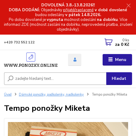
DOVOLENÁ 3.8.-13.8.2026!!
DOBA DODÁNÍ:
Objednávky
přijaté/zaplacené
v době dovolené
budou odeslány
v pátek 14.8.2026.
Po dobu dovolené je
vypnuta
možnost odeslání
na dobírku
. Více
informací
ZDE (možnost zaslání na dobírku, neprovedená platba, zrušení
objednávky).
0
ks
+420 732 552 122
za
0 Kč
Menu
Hledat
Úvod
Dámské ponožky, podkolenky, nadkolenky
Tempo ponožky Miketa
Tempo ponožky Miketa