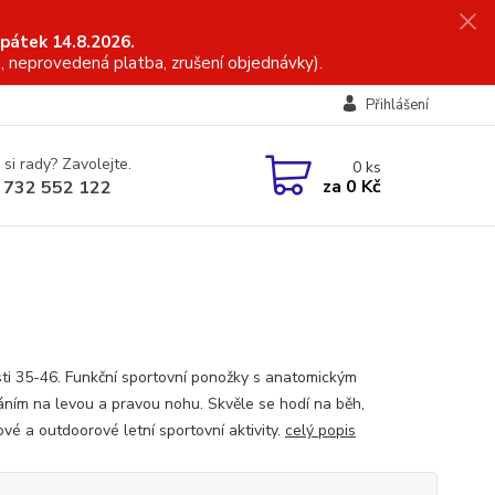
 pátek 14.8.2026.
, neprovedená platba, zrušení objednávky).
Přihlášení
 si rady? Zavolejte.
0
ks
za
0 Kč
 732 552 122
sti 35-46. Funkční sportovní ponožky s anatomickým
áním na levou a pravou nohu. Skvěle se hodí na běh,
vé a outdoorové letní sportovní aktivity.
celý popis