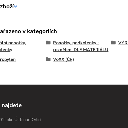
zboží
zařazeno v kategoriích
ální ponožky,
Ponožky, podkolenky -
VÝR
olenky
rozdělení DLE MATERIÁLU
ropylen
VoXX (ČR)
 najdete
02, okr. Ústí nad Orlicí