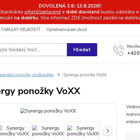
DOVOLENÁ 3.8.-13.8.2026!!
Objednávky
přijaté/zaplacené
v době dovolené
budou odeslány
v
eslání
na dobírku
. Více informací
ZDE (možnost zaslání na dobírku
TABULKY VELIKOSTÍ
Výměna/vrácení zboží
Nevíte
Hledat
+420
peciální ponožky, podkolenky
Synergy ponožky VoXX
rgy ponožky VoXX
Veliko
tvarov
indooro