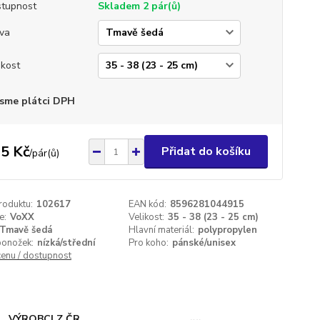
tupnost
Skladem 2 pár(ů)
va
ikost
sme plátci DPH
5 Kč
Přidat do košíku
/
pár(ů)
roduktu:
102617
EAN kód:
8596281044915
e:
VoXX
Velikost:
35 - 38 (23 - 25 cm)
Tmavě šedá
Hlavní materiál:
polypropylen
ponožek:
nízká/střední
Pro koho:
pánské/unisex
cenu / dostupnost
VÝROBCI Z ČR