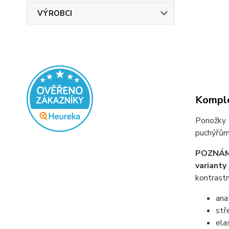
VÝROBCI
Komple
Ponožky 
puchýřům.
POZNÁM
varianty
kontrastn
ana
stř
ela