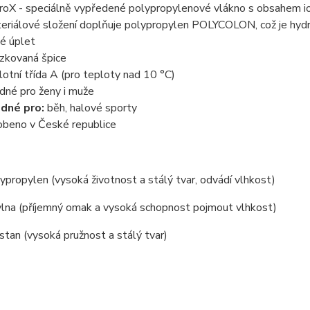
proX - speciálně vypředené polypropylenové vlákno s obsahem iont
eriálové složení doplňuje polypropylen POLYCOLON, což je hydro
té úplet
ízkovaná špice
lotní třída A (pro teploty nad 10 °C)
dné pro ženy i muže
dné pro:
běh, halové sporty
obeno v České republice
propylen (vysoká životnost a stálý tvar, odvádí vlhkost)
lna (příjemný omak a vysoká schopnost pojmout vlhkost)
tan (vysoká pružnost a stálý tvar)