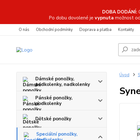
DOBA DODÁNÍ:
Po dobu dovolené je
vypnuta
možnost od
O nás
Obchodní podmínky
Doprava a platba
Kontakty
Úvod
S
Dámské ponožky,
podkolenky, nadkolenky
Syne
Pánské ponožky,
podkolenky
Dětské ponožky
Speciální ponožky,
podkolenky