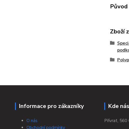
Původ 
Zboží 
Speci
podk
Polyp
Informace pro zákazníky
Kde nás
O nás
Přívrat, 560 
Obchodní podmínky