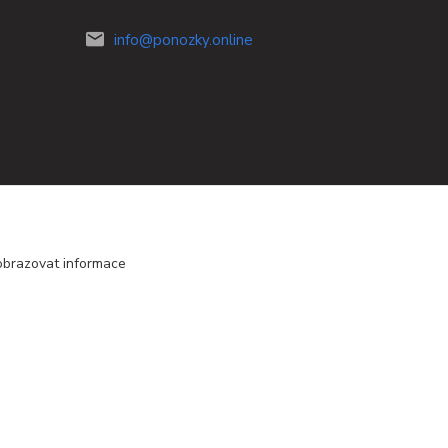
info@ponozky.online
obrazovat informace
Vytvořeno na
Eshop-rychle.cz