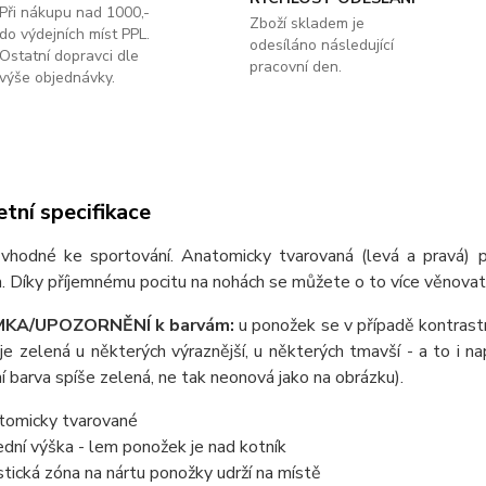
Při nákupu nad 1000,-
Zboží skladem je
do výdejních míst PPL.
odesíláno následující
Ostatní dopravci dle
pracovní den.
výše objednávky.
tní specifikace
vhodné ke sportování. Anatomicky tvarovaná (levá a pravá) p
 Díky příjemnému pocitu na nohách se můžete o to více věnovat 
KA/UPOZORNĚNÍ k barvám:
u ponožek se v případě kontrastn
je zelená u některých výraznější, u některých tmavší - a to i na
í barva spíše zelená, ne tak neonová jako na obrázku).
tomicky tvarované
ední výška - lem ponožek je nad kotník
stická zóna na nártu ponožky udrží na místě