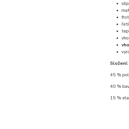
sil
mat
fro
řet
tep
vho
vho
vyr
Složení:
45 % poly
40 % bav
15 % elas