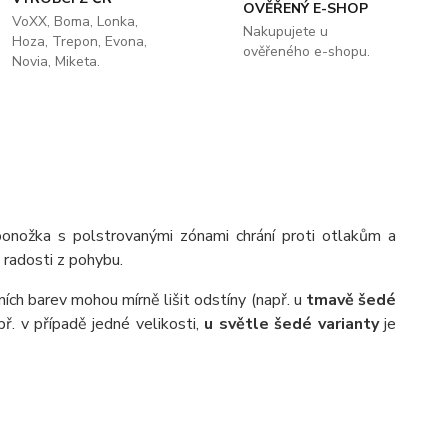
OVĚŘENÝ E-SHOP
VoXX, Boma, Lonka,
Nakupujete u
Hoza, Trepon, Evona,
ověřeného e-shopu.
Novia, Miketa.
onožka s polstrovanými zónami chrání proti otlakům a
radosti z pohybu.
ích barev mohou mírně lišit odstíny (např. u
tmavě šedé
př. v případě jedné velikosti,
u světle šedé varianty
je