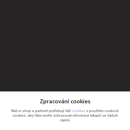
Kontakty
Zpracování cookies
Petra Michniková
Náš e-shop a partneři potřebují Váš
souhlas
s použitím souborů
+420 732 552 122
cookies, aby Vám mohli zobrazovat informace týkající se Vašich
zájmů.
info@ponozky.online