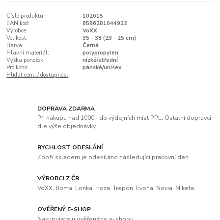
Číslo produktu:
102615
EAN kód:
8596281044922
Výrobce:
VoXX
Velikost:
35 - 38 (23 - 25 cm)
Barva:
Černá
Hlavní materiál:
polypropylen
Výška ponožek:
nízká/střední
Pro koho:
pánské/unisex
Hlídat cenu / dostupnost
DOPRAVA ZDARMA
Při nákupu nad 1000,- do výdejních míst PPL. Ostatní dopravci
dle výše objednávky.
RYCHLOST ODESLÁNÍ
Zboží skladem je odesíláno následující pracovní den.
VÝROBCI Z ČR
VoXX, Boma, Lonka, Hoza, Trepon, Evona, Novia, Miketa.
OVĚŘENÝ E-SHOP
Nakupujete u ověřeného e-shopu.