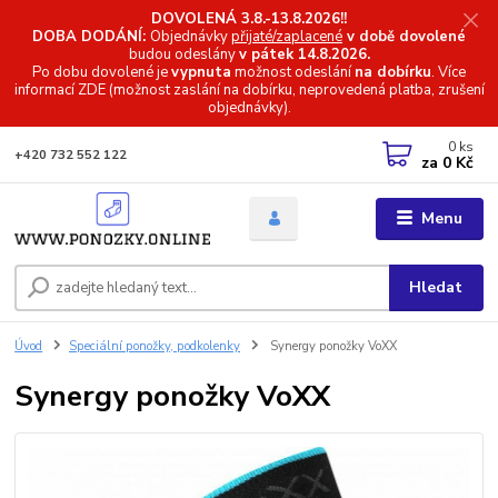
DOVOLENÁ 3.8.-13.8.2026!!
DOBA DODÁNÍ:
Objednávky
přijaté/zaplacené
v době dovolené
budou odeslány
v pátek 14.8.2026.
Po dobu dovolené je
vypnuta
možnost odeslání
na dobírku
. Více
informací
ZDE (možnost zaslání na dobírku, neprovedená platba, zrušení
objednávky).
0
ks
+420 732 552 122
za
0 Kč
Menu
Hledat
Úvod
Speciální ponožky, podkolenky
Synergy ponožky VoXX
Synergy ponožky VoXX