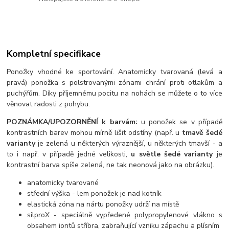
Kompletní specifikace
Ponožky vhodné ke sportování. Anatomicky tvarovaná (levá a
pravá) ponožka s polstrovanými zónami chrání proti otlakům a
puchýřům. Díky příjemnému pocitu na nohách se můžete o to více
věnovat radosti z pohybu.
POZNÁMKA/UPOZORNĚNÍ k barvám:
u ponožek se v případě
kontrastních barev mohou mírně lišit odstíny (např. u
tmavě šedé
varianty
je zelená u některých výraznější, u některých tmavší - a
to i např. v případě jedné velikosti,
u světle šedé varianty
je
kontrastní barva spíše zelená, ne tak neonová jako na obrázku).
anatomicky tvarované
střední výška - lem ponožek je nad kotník
elastická zóna na nártu ponožky udrží na místě
silproX - speciálně vypředené polypropylenové vlákno s
obsahem iontů stříbra, zabraňující vzniku zápachu a plísním