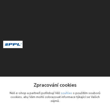
Kontakty
Zpracování cookies
Petra Michniková
Náš e-shop a partneři potřebují Váš
souhlas
s použitím souborů
+420 732 552 122
cookies, aby Vám mohli zobrazovat informace týkající se Vašich
zájmů.
info@ponozky.online