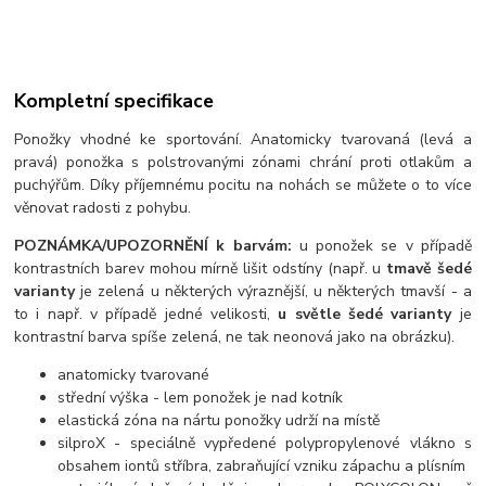
Kompletní specifikace
Ponožky vhodné ke sportování. Anatomicky tvarovaná (levá a
pravá) ponožka s polstrovanými zónami chrání proti otlakům a
puchýřům. Díky příjemnému pocitu na nohách se můžete o to více
věnovat radosti z pohybu.
POZNÁMKA/UPOZORNĚNÍ k barvám:
u ponožek se v případě
kontrastních barev mohou mírně lišit odstíny (např. u
tmavě šedé
varianty
je zelená u některých výraznější, u některých tmavší - a
to i např. v případě jedné velikosti,
u světle šedé varianty
je
kontrastní barva spíše zelená, ne tak neonová jako na obrázku).
anatomicky tvarované
střední výška - lem ponožek je nad kotník
elastická zóna na nártu ponožky udrží na místě
silproX - speciálně vypředené polypropylenové vlákno s
obsahem iontů stříbra, zabraňující vzniku zápachu a plísním