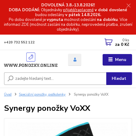
DOVOLENÁ 3.8.-13.8.2026!!
DOBA DODÁNÍ:
Objednávky
přijaté/zaplacené
v době dovolené
budou odeslány
v pátek 14.8.2026.
Po dobu dovolené je
vypnuta
možnost odeslání
na dobírku
. Více
informací
ZDE (možnost zaslání na dobírku, neprovedená platba, zrušení
objednávky).
0
ks
+420 732 552 122
za
0 Kč
Menu
Hledat
Úvod
Speciální ponožky, podkolenky
Synergy ponožky VoXX
Synergy ponožky VoXX