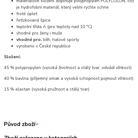
materiálové složení doplňuje polypropylen POLYCOLON, což
je hydrofobní materiál, který velmi rychle schne
froté úplet
řetízkovaná špice
teplotní třída A (pro teploty nad 10 °C)
vhodné pro ženy i muže
vhodné pro:
běh, halové sporty
vyrobeno v České republice
Složení:
45 % polypropylen (vysoká životnost a stálý tvar, odvádí vlhkost)
40 % bavlna (příjemný omak a vysoká schopnost pojmout vlhkost)
15 % elastan (vysoká pružnost a stálý tvar)
Původ zboží
Zboží zařazeno v kategoriích