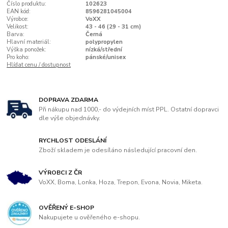
Číslo produktu:
102623
EAN kód:
8596281045004
Výrobce:
VoXX
Velikost:
43 - 46 (29 - 31 cm)
Barva:
Černá
Hlavní materiál:
polypropylen
Výška ponožek:
nízká/střední
Pro koho:
pánské/unisex
Hlídat cenu / dostupnost
DOPRAVA ZDARMA
Při nákupu nad 1000,- do výdejních míst PPL. Ostatní dopravci
dle výše objednávky.
RYCHLOST ODESLÁNÍ
Zboží skladem je odesíláno následující pracovní den.
VÝROBCI Z ČR
VoXX, Boma, Lonka, Hoza, Trepon, Evona, Novia, Miketa.
OVĚŘENÝ E-SHOP
Nakupujete u ověřeného e-shopu.