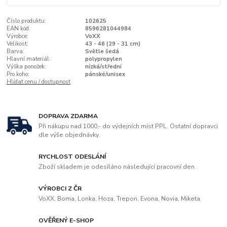
Číslo produktu:
102625
EAN kód:
8596281044984
Výrobce:
VoXX
Velikost:
43 - 46 (29 - 31 cm)
Barva:
Světle šedá
Hlavní materiál:
polypropylen
Výška ponožek:
nízká/střední
Pro koho:
pánské/unisex
Hlídat cenu / dostupnost
DOPRAVA ZDARMA
Při nákupu nad 1000,- do výdejních míst PPL. Ostatní dopravci
dle výše objednávky.
RYCHLOST ODESLÁNÍ
Zboží skladem je odesíláno následující pracovní den.
VÝROBCI Z ČR
VoXX, Boma, Lonka, Hoza, Trepon, Evona, Novia, Miketa.
OVĚŘENÝ E-SHOP