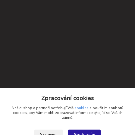
Zpracování cookies
Kontakty
Náš e-shop a partneři potřebují Váš
souhlas
s použitím souborů
cookies, aby Vám mohli zobrazovat informace týkající se Vašich
Petra Michniková
zájmů.
+420 732 552 122
info@ponozky.online
Souhlasím
Nastavení