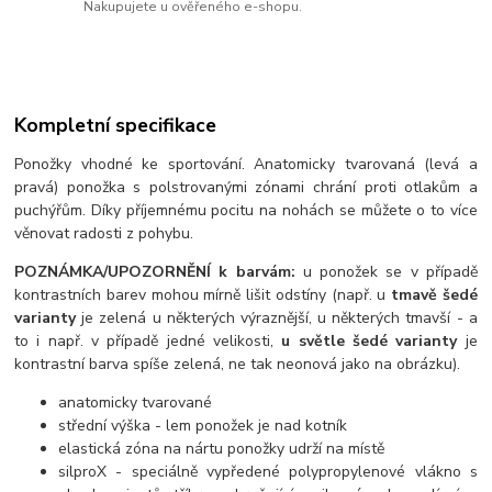
Nakupujete u ověřeného e-shopu.
Kompletní specifikace
Ponožky vhodné ke sportování. Anatomicky tvarovaná (levá a
pravá) ponožka s polstrovanými zónami chrání proti otlakům a
puchýřům. Díky příjemnému pocitu na nohách se můžete o to více
věnovat radosti z pohybu.
POZNÁMKA/UPOZORNĚNÍ k barvám:
u ponožek se v případě
kontrastních barev mohou mírně lišit odstíny (např. u
tmavě šedé
varianty
je zelená u některých výraznější, u některých tmavší - a
to i např. v případě jedné velikosti,
u světle šedé varianty
je
kontrastní barva spíše zelená, ne tak neonová jako na obrázku).
anatomicky tvarované
střední výška - lem ponožek je nad kotník
elastická zóna na nártu ponožky udrží na místě
silproX - speciálně vypředené polypropylenové vlákno s