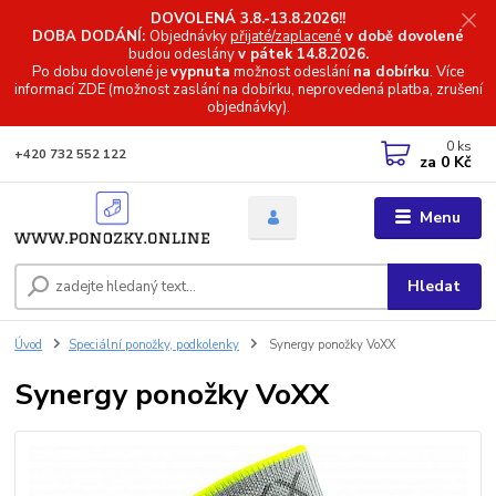
DOVOLENÁ 3.8.-13.8.2026!!
DOBA DODÁNÍ:
Objednávky
přijaté/zaplacené
v době dovolené
budou odeslány
v pátek 14.8.2026.
Po dobu dovolené je
vypnuta
možnost odeslání
na dobírku
. Více
informací
ZDE (možnost zaslání na dobírku, neprovedená platba, zrušení
objednávky).
0
ks
+420 732 552 122
za
0 Kč
Menu
Hledat
Úvod
Speciální ponožky, podkolenky
Synergy ponožky VoXX
Synergy ponožky VoXX