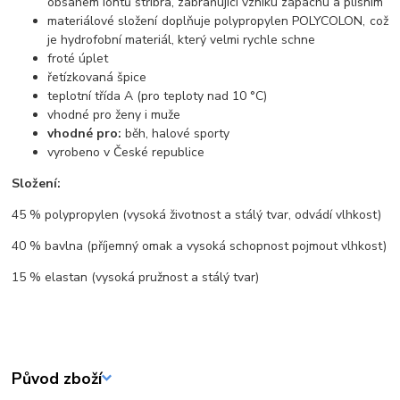
obsahem iontů stříbra, zabraňující vzniku zápachu a plísním
materiálové složení doplňuje polypropylen POLYCOLON, což
je hydrofobní materiál, který velmi rychle schne
froté úplet
řetízkovaná špice
teplotní třída A (pro teploty nad 10 °C)
vhodné pro ženy i muže
vhodné pro:
běh, halové sporty
vyrobeno v České republice
Složení:
45 % polypropylen (vysoká životnost a stálý tvar, odvádí vlhkost)
40 % bavlna (příjemný omak a vysoká schopnost pojmout vlhkost)
15 % elastan (vysoká pružnost a stálý tvar)
Původ zboží