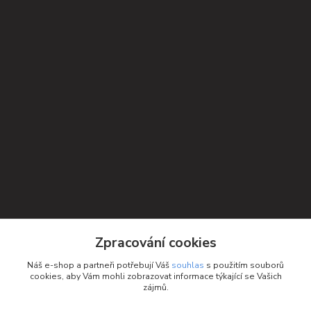
Zpracování cookies
Náš e-shop a partneři potřebují Váš
souhlas
s použitím souborů
cookies, aby Vám mohli zobrazovat informace týkající se Vašich
Kontakty
zájmů.