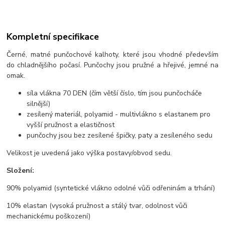
Kompletní specifikace
Černé, matné punčochové kalhoty, které jsou vhodné především
do chladnějšího počasí. Punčochy jsou pružné a hřejivé, jemné na
omak.
síla vlákna 70 DEN (čím větší číslo, tím jsou punčocháče
silnější)
zesílený materiál, polyamid - multivlákno s elastanem pro
vyšší pružnost a elastičnost
punčochy jsou bez zesílené špičky, paty a zesíleného sedu
Velikost je uvedená jako výška postavy/obvod sedu.
Složení:
90% polyamid (syntetické vlákno odolné vůči odřeninám a trhání)
10% elastan (vysoká pružnost a stálý tvar, odolnost vůči
mechanickému poškození)