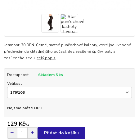
Jemnost: 70 DEN. Černé, matné punčochové kalhoty, které jsou vhodné
především do chladnějšího počasí. Bez zesílené špičky, paty a
zesíleného sedu.
celý popis
Dostupnost
Skladem 5 ks
Velikost
Nejsme plátci DPH
129 Kč
/
ks
Přidat do košíku