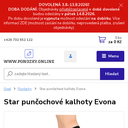
DOVOLENÁ 3.8.-13.8.2026!!
DOBA DODÁNÍ:
Objednávky
přijaté/zaplacené
v době dovolené
budou odeslány
v pátek 14.8.2026.
Po dobu dovolené je
vypnuta
možnost odeslání
na dobírku
. Více
informací
ZDE (možnost zaslání na dobírku, neprovedená platba, zrušení
objednávky).
0
ks
+420 732 552 122
za
0 Kč
Menu
Hledat
Úvod
Punčochy
Star punčochové kalhoty Evona
Star punčochové kalhoty Evona