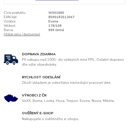
Číslo produktu:
W001680
EAN kód:
8590182512047
Výrobce:
Evona
Velikost:
176/108
Barva:
999 černá
Hlídat cenu / dostupnost
DOPRAVA ZDARMA
Při nákupu nad 1000,- do výdejních míst PPL. Ostatní dopravci
dle výše objednávky.
RYCHLOST ODESLÁNÍ
Zboží skladem je odesíláno následující pracovní den.
VÝROBCI Z ČR
VoXX, Boma, Lonka, Hoza, Trepon, Evona, Novia, Miketa.
OVĚŘENÝ E-SHOP
Nakupujete u ověřeného e-shopu.