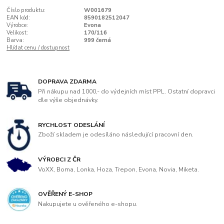
Číslo produktu:
W001679
EAN kód:
8590182512047
Výrobce:
Evona
Velikost:
170/116
Barva:
999 černá
Hlídat cenu / dostupnost
DOPRAVA ZDARMA
Při nákupu nad 1000,- do výdejních míst PPL. Ostatní dopravci
dle výše objednávky.
RYCHLOST ODESLÁNÍ
Zboží skladem je odesíláno následující pracovní den.
VÝROBCI Z ČR
VoXX, Boma, Lonka, Hoza, Trepon, Evona, Novia, Miketa.
OVĚŘENÝ E-SHOP
Nakupujete u ověřeného e-shopu.