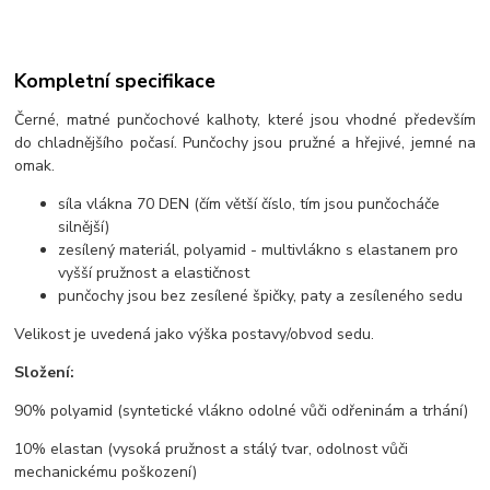
Kompletní specifikace
Černé, matné punčochové kalhoty, které jsou vhodné především
do chladnějšího počasí. Punčochy jsou pružné a hřejivé, jemné na
omak.
síla vlákna 70 DEN (čím větší číslo, tím jsou punčocháče
silnější)
zesílený materiál, polyamid - multivlákno s elastanem pro
vyšší pružnost a elastičnost
punčochy jsou bez zesílené špičky, paty a zesíleného sedu
Velikost je uvedená jako výška postavy/obvod sedu.
Složení:
90% polyamid (syntetické vlákno odolné vůči odřeninám a trhání)
10% elastan (vysoká pružnost a stálý tvar, odolnost vůči
mechanickému poškození)