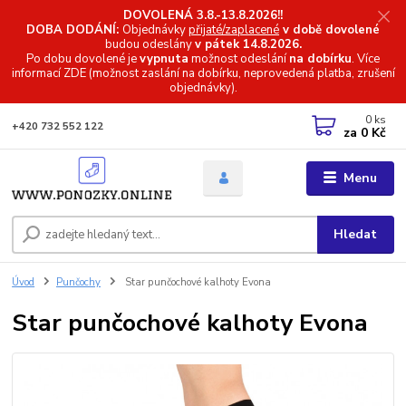
DOVOLENÁ 3.8.-13.8.2026!!
DOBA DODÁNÍ:
Objednávky
přijaté/zaplacené
v době dovolené
budou odeslány
v pátek 14.8.2026.
Po dobu dovolené je
vypnuta
možnost odeslání
na dobírku
. Více
informací
ZDE (možnost zaslání na dobírku, neprovedená platba, zrušení
objednávky).
0
ks
+420 732 552 122
za
0 Kč
Menu
Hledat
Úvod
Punčochy
Star punčochové kalhoty Evona
Star punčochové kalhoty Evona