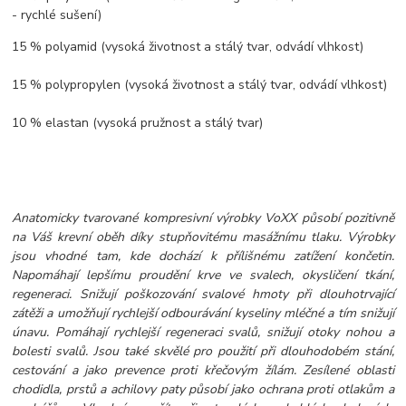
- rychlé sušení)
15 % polyamid (vysoká životnost a stálý tvar, odvádí vlhkost)
15 % polypropylen (vysoká životnost a stálý tvar, odvádí vlhkost)
10 % elastan (vysoká pružnost a stálý tvar)
Anatomicky tvarované kompresivní výrobky VoXX působí pozitivně
na Váš krevní oběh díky stupňovitému masážnímu tlaku. Výrobky
jsou vhodné tam, kde dochází k přílišnému zatížení končetin.
Napomáhají lepšímu proudění krve ve svalech, okysličení tkání,
regeneraci. Snižují poškozování svalové hmoty při dlouhotrvající
zátěži a umožňují rychlejší odbourávání kyseliny mléčné a tím snižují
únavu. Pomáhají rychlejší regeneraci svalů, snižují otoky nohou a
bolesti svalů. Jsou také skvělé pro použití při dlouhodobém stání,
cestování a jako prevence proti křečovým žílám. Zesílené oblasti
chodidla, prstů a achilovy paty působí jako ochrana proti otlakům a