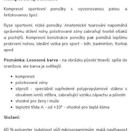
Kompresní sportovní ponožky s vyvzorovanou patou a
řetízkovanou špicí.
Ryze sportovní, nízké ponožky. Anatomické tvarování napomáhá
správnému držení nohy, polstrované zóny zabraňují tvorbě otlaků
a puchýřů. Kompresní konstrukce ponožky pak pomáhá lepšímu
prokrvení nohou. Ideální volba pro sport - běh, badminton, florbal
apod.
Poznámka: Lososová barva
- na obrázku působí tmavší, spíše do
oranžova, ale barva je světlejší.
kompresní
polstrované zóny
silproX - speciálně vypředené polypropylenové vlákno s
obsahem iontů stříbra, zabraňující vzniku zápachu a plísním
vhodné pro ženy i muže
teplotní třída A - od +10° - vhodné pro teplé klima
Složení:
60 % polyester (odolnost vůči mikroorganizmům, malá navlhavost