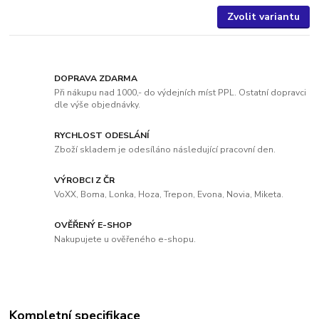
Zvolit variantu
DOPRAVA ZDARMA
Při nákupu nad 1000,- do výdejních míst PPL. Ostatní dopravci
dle výše objednávky.
RYCHLOST ODESLÁNÍ
Zboží skladem je odesíláno následující pracovní den.
VÝROBCI Z ČR
VoXX, Boma, Lonka, Hoza, Trepon, Evona, Novia, Miketa.
OVĚŘENÝ E-SHOP
Nakupujete u ověřeného e-shopu.
Kompletní specifikace