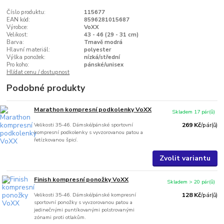
Číslo produktu:
115677
EAN kód:
8596281015687
Výrobce:
VoXX
Velikost:
43 - 46 (29 - 31 cm)
Barva:
Tmavě modrá
Hlavní materiál:
polyester
Výška ponožek:
nízká/střední
Pro koho:
pánské/unisex
Hlídat cenu / dostupnost
Podobné produkty
Marathon kompresní podkolenky VoXX
Skladem 17 pár(ů)
Velikosti 35-46. Dámské/pánské sportovní
269 Kč
/
pár(ů)
kompresní podkolenky s vyvzorovanou patou a
řetízkovanou špicí.
Zvolit variantu
Finish kompresní ponožky VoXX
Skladem > 20 pár(ů)
Velikosti 35-46. Dámské/pánské kompresní
128 Kč
/
pár(ů)
sportovní ponožky s vyvzorovanou patou a
jedinečnými puntíkovanými polstrovanými
zónami proti otlakům.