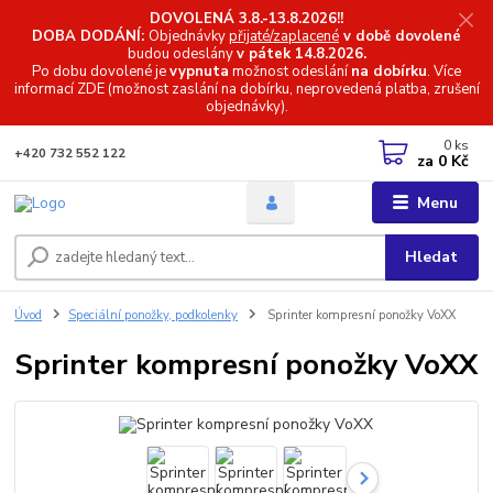
DOVOLENÁ 3.8.-13.8.2026!!
DOBA DODÁNÍ:
Objednávky
přijaté/zaplacené
v době dovolené
budou odeslány
v pátek 14.8.2026.
Po dobu dovolené je
vypnuta
možnost odeslání
na dobírku
. Více
informací
ZDE (možnost zaslání na dobírku, neprovedená platba, zrušení
objednávky).
0
ks
+420 732 552 122
za
0 Kč
Menu
Hledat
Úvod
Speciální ponožky, podkolenky
Sprinter kompresní ponožky VoXX
Sprinter kompresní ponožky VoXX