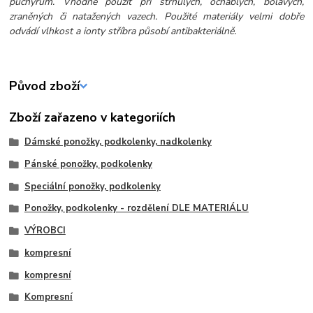
puchýřům. Vhodné použít při strnulých, ochablých, bolavých,
zraněných či natažených vazech. Použité materiály velmi dobře
odvádí vlhkost a ionty stříbra působí antibakteriálně.
Původ zboží
Zboží zařazeno v kategoriích
Dámské ponožky, podkolenky, nadkolenky
Pánské ponožky, podkolenky
Speciální ponožky, podkolenky
Ponožky, podkolenky - rozdělení DLE MATERIÁLU
VÝROBCI
kompresní
kompresní
Kompresní