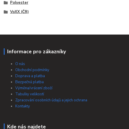
Polyester
VoXX (ČR)
Informace pro zákazníky
O nás
Obchodní podmínky
Doprava a platba
Bezpečná platba
Výměna/vrácení zboží
Tabulky velikostí
Zpracování osobních údajů a jejich ochrana
Kontakty
Kde nás najdete