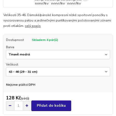
Velikosti 35-46. Dámské/pánské kompresní nízké sportovní ponožky s
vyvzorovanou patou a jedinečnými puntíkovanými polstrovanými zónami
proti otlakům.
celý popis
Dostupnost
Skladem 4 pár(ů)
Barva
Velikost
Nejsme plátci DPH
128 Kč
/
pár(ů)
Přidat do košíku