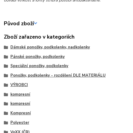
odvádí vlhkost a ionty stříbra působí antibakteriálně.
Původ zboží
Zboží zařazeno v kategoriích
Dámské ponožky, podkolenky, nadkolenky
Pánské ponožky, podkolenky
Speciální ponožky, podkolenky
Ponožky, podkolenky - rozdělení DLE MATERIÁLU
VÝROBCI
kompresní
kompresní
Kompresní
Polyester
VoXX (ČR)