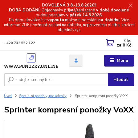
DOVOLENÁ 3.8.-13.8.2026!!
DOBA DODÁNÍ:
Objednávky
přijaté/zaplacené
v době dovolené
budou odeslány
v pátek 14.8.2026.
Po dobu dovolené je
vypnuta
možnost odeslání
na dobírku
. Více
informací
ZDE (možnost zaslání na dobírku, neprovedená platba, zrušení
objednávky).
0
ks
+420 732 552 122
za
0 Kč
Menu
Hledat
Úvod
Speciální ponožky, podkolenky
Sprinter kompresní ponožky VoXX
Sprinter kompresní ponožky VoXX