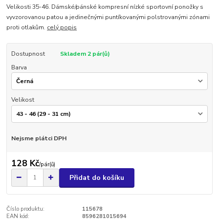
Velikosti 35-46. Dámské/pánské kompresní nízké sportovní ponožky s
vyvzorovanou patou a jedinečnými puntíkovanými polstrovanými zónami
proti otlakům.
celý popis
Dostupnost
Skladem 2 pár(ů)
Barva
Velikost
Nejsme plátci DPH
128 Kč
/
pár(ů)
Přidat do košíku
Číslo produktu:
115678
EAN kód:
8596281015694