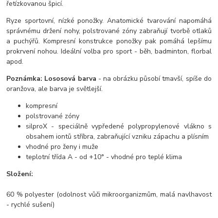
řetízkovanou špicí.
Ryze sportovní, nízké ponožky. Anatomické tvarování napomáhá
správnému držení nohy, polstrované zóny zabraňují tvorbě otlaků
a puchýřů. Kompresní konstrukce ponožky pak pomáhá lepšímu
prokrvení nohou. Ideální volba pro sport - běh, badminton, florbal
apod.
Poznámka: Lososová barva
- na obrázku působí tmavší, spíše do
oranžova, ale barva je světlejší.
kompresní
polstrované zóny
silproX - speciálně vypředené polypropylenové vlákno s
obsahem iontů stříbra, zabraňující vzniku zápachu a plísním
vhodné pro ženy i muže
teplotní třída A - od +10° - vhodné pro teplé klima
Složení:
60 % polyester (odolnost vůči mikroorganizmům, malá navlhavost
- rychlé sušení)