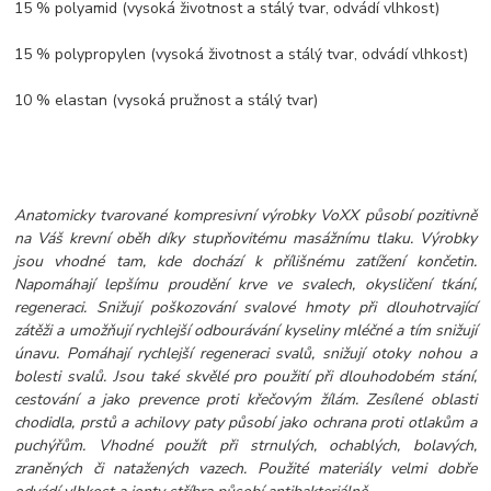
15 % polyamid (vysoká životnost a stálý tvar, odvádí vlhkost)
15 % polypropylen (vysoká životnost a stálý tvar, odvádí vlhkost)
10 % elastan (vysoká pružnost a stálý tvar)
Anatomicky tvarované kompresivní výrobky VoXX působí pozitivně
na Váš krevní oběh díky stupňovitému masážnímu tlaku. Výrobky
jsou vhodné tam, kde dochází k přílišnému zatížení končetin.
Napomáhají lepšímu proudění krve ve svalech, okysličení tkání,
regeneraci. Snižují poškozování svalové hmoty při dlouhotrvající
zátěži a umožňují rychlejší odbourávání kyseliny mléčné a tím snižují
únavu. Pomáhají rychlejší regeneraci svalů, snižují otoky nohou a
bolesti svalů. Jsou také skvělé pro použití při dlouhodobém stání,
cestování a jako prevence proti křečovým žílám. Zesílené oblasti
chodidla, prstů a achilovy paty působí jako ochrana proti otlakům a
puchýřům. Vhodné použít při strnulých, ochablých, bolavých,
zraněných či natažených vazech. Použité materiály velmi dobře