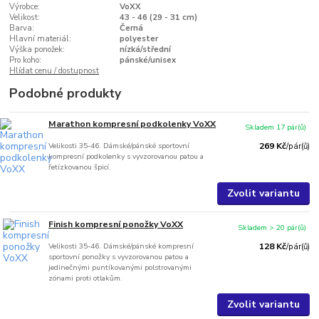
Výrobce:
VoXX
Velikost:
43 - 46 (29 - 31 cm)
Barva:
Černá
Hlavní materiál:
polyester
Výška ponožek:
nízká/střední
Pro koho:
pánské/unisex
Hlídat cenu / dostupnost
Podobné produkty
Marathon kompresní podkolenky VoXX
Skladem 17 pár(ů)
Velikosti 35-46. Dámské/pánské sportovní
269 Kč
/
pár(ů)
kompresní podkolenky s vyvzorovanou patou a
řetízkovanou špicí.
Zvolit variantu
Finish kompresní ponožky VoXX
Skladem > 20 pár(ů)
Velikosti 35-46. Dámské/pánské kompresní
128 Kč
/
pár(ů)
sportovní ponožky s vyvzorovanou patou a
jedinečnými puntíkovanými polstrovanými
zónami proti otlakům.
Zvolit variantu