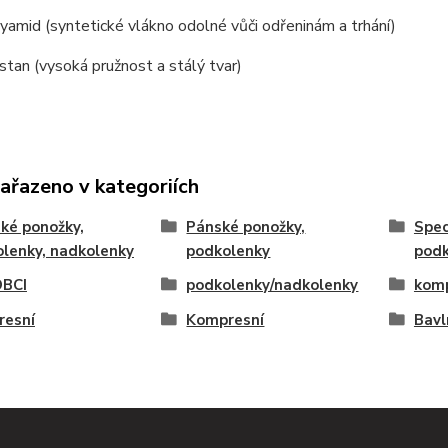
amid (syntetické vlákno odolné vůči odřeninám a trhání)
tan (vysoká pružnost a stálý tvar)
zařazeno v kategoriích
ké ponožky,
Pánské ponožky,
Spec
lenky, nadkolenky
podkolenky
podk
BCI
podkolenky/nadkolenky
komp
resní
Kompresní
Bavl