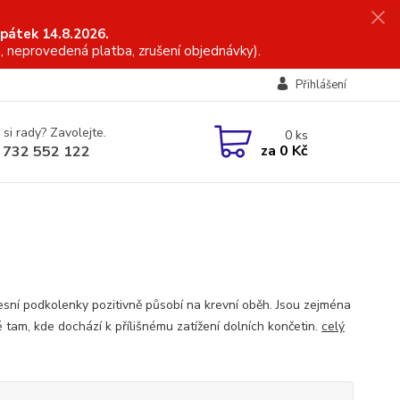
 pátek 14.8.2026.
, neprovedená platba, zrušení objednávky).
Přihlášení
 si rady? Zavolejte.
0
ks
za
0 Kč
 732 552 122
sní podkolenky pozitivně působí na krevní oběh. Jsou zejména
 tam, kde dochází k přílišnému zatížení dolních končetin.
celý