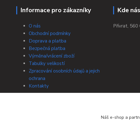
Informace pro zákazníky
Kde nás
O nás
Přívrat, 560 
Obchodní podmínky
Doprava a platba
Bezpečná platba
Výměna/vrácení zboží
Tabulky velikostí
Zpracování osobních údajů a jejich
ochrana
Kontakty
Náš e-shop a partn