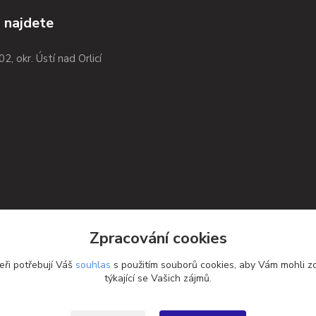
 najdete
02, okr. Ústí nad Orlicí
Zpracování cookies
eři potřebují Váš
souhlas
s použitím souborů cookies, aby Vám mohli z
týkající se Vašich zájmů.