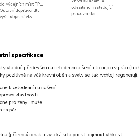
Zboží skladem je
do výdejních míst PPL.
odesíláno následující
Ostatní dopravci dle
pracovní den.
výše objednávky.
tní specifikace
y vhodné především na celodenní nošení a to nejen v práci (kuchař
y pozitivně na váš krevní oběh a svaly se tak rychleji regenerují.
dné k celodennímu nošení
presní vlastnosti
dné pro ženy i muže
a za pár
lna (příjemný omak a vysoká schopnost pojmout vlhkost)