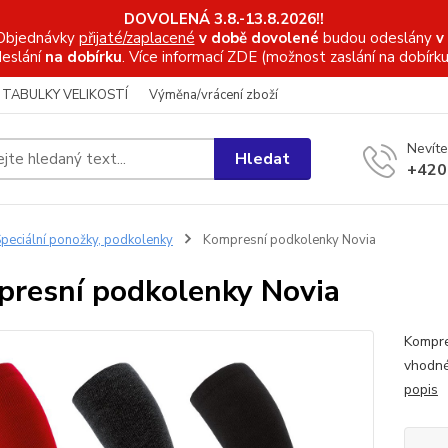
DOVOLENÁ 3.8.-13.8.2026!!
Objednávky
přijaté/zaplacené
v době dovolené
budou odeslány
v
eslání
na dobírku
. Více informací
ZDE (možnost zaslání na dobírku
TABULKY VELIKOSTÍ
Výměna/vrácení zboží
Nevíte
Hledat
+420
peciální ponožky, podkolenky
Kompresní podkolenky Novia
resní podkolenky Novia
Kompre
vhodné
popis