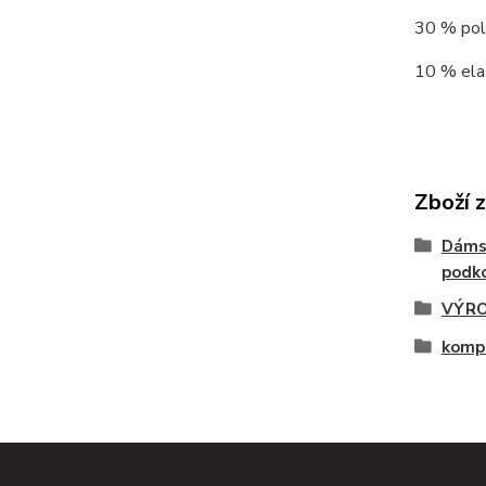
30 % poly
10 % elas
Zboží 
Dáms
podko
VÝRO
komp