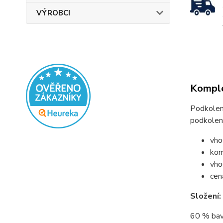
VÝROBCI
Komple
Podkolenk
podkolenk
vho
kom
vho
cen
Složení:
60 % bav