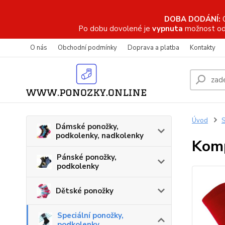
DOBA DODÁNÍ:
Po dobu dovolené je
vypnuta
možnost od
O nás
Obchodní podmínky
Doprava a platba
Kontakty
Úvod
S
Dámské ponožky,
podkolenky, nadkolenky
Komp
Pánské ponožky,
podkolenky
Dětské ponožky
Speciální ponožky,
podkolenky