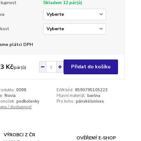
tupnost
Skladem 12 pár(ů)
va
ikost
sme plátci DPH
3 Kč
Přidat do košíku
/
pár(ů)
roduktu:
0098
EAN kód:
8590795105223
e:
Novia
Hlavní materiál:
bavlna
ponožek:
podkolenky
Pro koho:
pánské/unisex
cenu / dostupnost
VÝROBCI Z ČR
OVĚŘENÝ E-SHOP