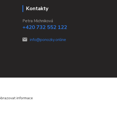
Kontakty
Petra Michniková
+420 732 552 122
info@ponozky.online
obrazovat informace