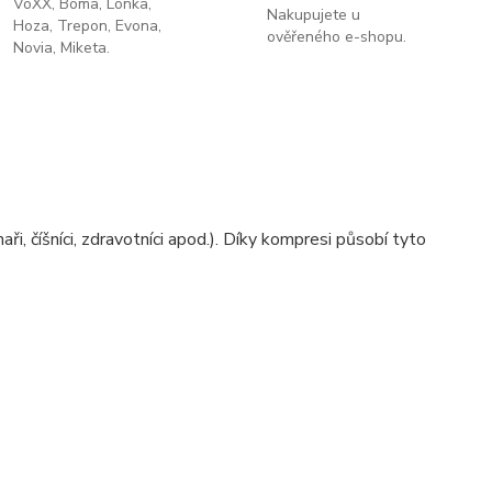
VoXX, Boma, Lonka,
Nakupujete u
Hoza, Trepon, Evona,
ověřeného e-shopu.
Novia, Miketa.
i, číšníci, zdravotníci apod.). Díky kompresi působí tyto