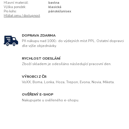
Hlavní materiál:
bavlna
Výška ponožek:
klasická
Pro koho:
pánské/unisex
Hlídat cenu / dostupnost
DOPRAVA ZDARMA
Při nákupu nad 1000,- do výdejních míst PPL. Ostatní dopravci
dle výše objednávky.
RYCHLOST ODESLÁNÍ
Zboží skladem je odesíláno následující pracovní den.
VÝROBCI Z ČR
VoXX, Boma, Lonka, Hoza, Trepon, Evona, Novia, Miketa.
OVĚŘENÝ E-SHOP
Nakupujete u ověřeného e-shopu.