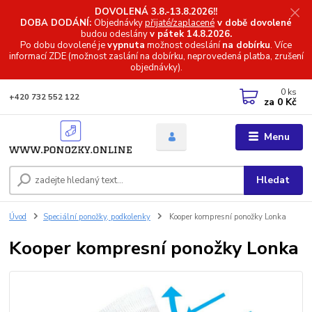
DOVOLENÁ 3.8.-13.8.2026!!
DOBA DODÁNÍ:
Objednávky
přijaté/zaplacené
v době dovolené
budou odeslány
v pátek 14.8.2026.
Po dobu dovolené je
vypnuta
možnost odeslání
na dobírku
. Více
informací
ZDE (možnost zaslání na dobírku, neprovedená platba, zrušení
objednávky).
0
ks
+420 732 552 122
za
0 Kč
Menu
Hledat
Úvod
Speciální ponožky, podkolenky
Kooper kompresní ponožky Lonka
Kooper kompresní ponožky Lonka