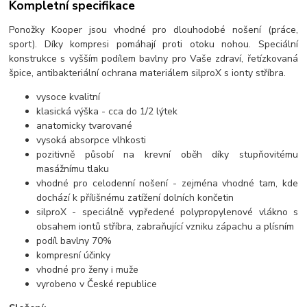
Kompletní specifikace
Ponožky Kooper jsou vhodné pro dlouhodobé nošení (práce,
sport). Díky kompresi pomáhají proti otoku nohou. Speciální
konstrukce s vyšším podílem bavlny pro Vaše zdraví, řetízkovaná
špice, antibakteriální ochrana materiálem silproX s ionty stříbra.
vysoce kvalitní
klasická výška - cca do 1/2 lýtek
anatomicky tvarované
vysoká absorpce vlhkosti
pozitivně působí na krevní oběh díky stupňovitému
masážnímu tlaku
vhodné pro celodenní nošení - zejména vhodné tam, kde
dochází k přílišnému zatížení dolních končetin
silproX - speciálně vypředené polypropylenové vlákno s
obsahem iontů stříbra, zabraňující vzniku zápachu a plísním
podíl bavlny 70%
kompresní účinky
vhodné pro ženy i muže
vyrobeno v České republice