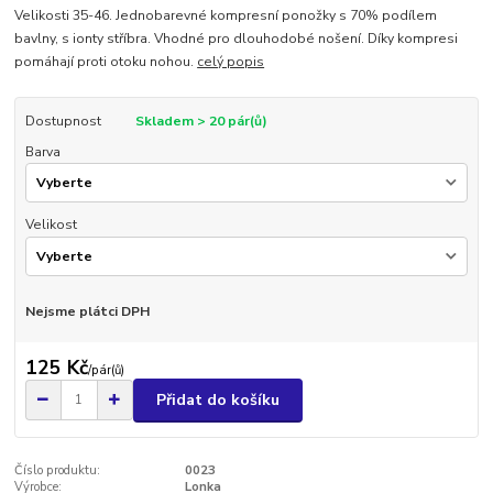
Velikosti 35-46. Jednobarevné kompresní ponožky s 70% podílem
bavlny, s ionty stříbra. Vhodné pro dlouhodobé nošení. Díky kompresi
pomáhají proti otoku nohou.
celý popis
Dostupnost
Skladem > 20 pár(ů)
Barva
Velikost
Nejsme plátci DPH
125 Kč
/
pár(ů)
Přidat do košíku
Číslo produktu:
0023
Výrobce:
Lonka