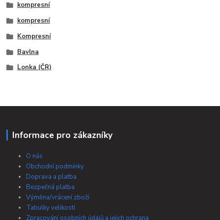
kompresní
kompresní
Kompresní
Bavlna
Lonka (ČR)
Informace pro zákazníky
O nás
Obchodní podmínky
Doprava a platba
Bezpečná platba
Výměna/vrácení zboží
Tabulky velikostí
Zpracování osobních údajů a jejich ochrana