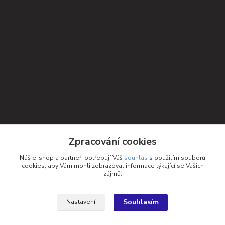
Kontakty
Zpracování cookies
Petra Michniková
Náš e-shop a partneři potřebují Váš
souhlas
s použitím souborů
+420 732 552 122
cookies, aby Vám mohli zobrazovat informace týkající se Vašich
zájmů.
info@ponozky.online
Souhlasím
Nastavení