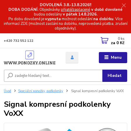
DOVOLENÁ 3.8.-13.8.2026!!
DOBA DODÁNÍ:
Objednávky
přijaté/zaplacené
v době dovolené
budou odeslány
v pátek 14.8.2026.
Po dobu dovolené je
vypnuta
možnost odeslání
na dobírku
. Více
informací
ZDE (možnost zaslání na dobírku, neprovedená platba, zrušení
objednávky).
0
ks
+420 732 552 122
za
0 Kč
Menu
Hledat
Úvod
Speciální ponožky, podkolenky
Signal kompresní podkolenky VoXX
Signal kompresní podkolenky
VoXX