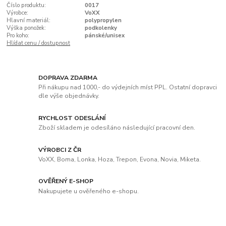
Číslo produktu:
0017
Výrobce:
VoXX
Hlavní materiál:
polypropylen
Výška ponožek:
podkolenky
Pro koho:
pánské/unisex
Hlídat cenu / dostupnost
DOPRAVA ZDARMA
Při nákupu nad 1000,- do výdejních míst PPL. Ostatní dopravci
dle výše objednávky.
RYCHLOST ODESLÁNÍ
Zboží skladem je odesíláno následující pracovní den.
VÝROBCI Z ČR
VoXX, Boma, Lonka, Hoza, Trepon, Evona, Novia, Miketa.
OVĚŘENÝ E-SHOP
Nakupujete u ověřeného e-shopu.