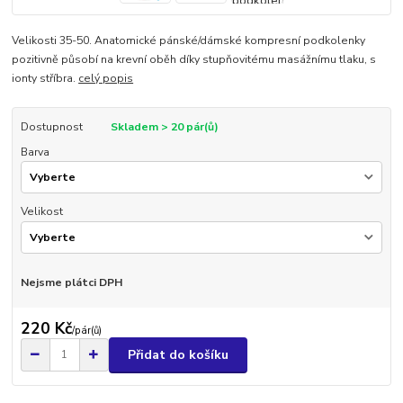
Velikosti 35-50. Anatomické pánské/dámské kompresní podkolenky
pozitivně působí na krevní oběh díky stupňovitému masážnímu tlaku, s
ionty stříbra.
celý popis
Dostupnost
Skladem > 20 pár(ů)
Barva
Velikost
Nejsme plátci DPH
220 Kč
/
pár(ů)
Přidat do košíku