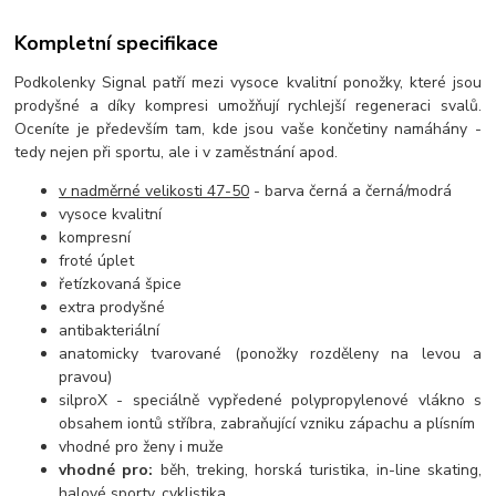
Kompletní specifikace
Podkolenky Signal patří mezi vysoce kvalitní ponožky, které jsou
prodyšné a díky kompresi umožňují rychlejší regeneraci svalů.
Oceníte je především tam, kde jsou vaše končetiny namáhány -
tedy nejen při sportu, ale i v zaměstnání apod.
v nadměrné velikosti 47-50
- barva černá a černá/modrá
vysoce kvalitní
kompresní
froté úplet
řetízkovaná špice
extra prodyšné
antibakteriální
anatomicky tvarované (ponožky rozděleny na levou a
pravou)
silproX - speciálně vypředené polypropylenové vlákno s
obsahem iontů stříbra, zabraňující vzniku zápachu a plísním
vhodné pro ženy i muže
vhodné pro:
běh, treking, horská turistika, in-line skating,
halové sporty, cyklistika