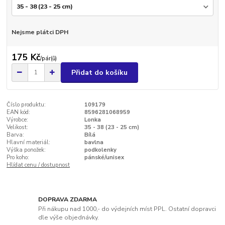
Nejsme plátci DPH
175 Kč
/
pár(ů)
Přidat do košíku
Číslo produktu:
109179
EAN kód:
8596281068959
Výrobce:
Lonka
Velikost:
35 - 38 (23 - 25 cm)
Barva:
Bílá
Hlavní materiál:
bavlna
Výška ponožek:
podkolenky
Pro koho:
pánské/unisex
Hlídat cenu / dostupnost
DOPRAVA ZDARMA
Při nákupu nad 1000,- do výdejních míst PPL. Ostatní dopravci
dle výše objednávky.