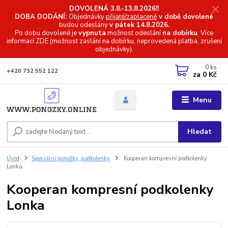
DOVOLENÁ 3.8.-13.8.2026!!
DOBA DODÁNÍ:
Objednávky
přijaté/zaplacené
v době dovolené
budou odeslány
v pátek 14.8.2026.
Po dobu dovolené je
vypnuta
možnost odeslání
na dobírku
. Více
informací
ZDE (možnost zaslání na dobírku, neprovedená platba, zrušení
objednávky).
0
ks
+420 732 552 122
za
0 Kč
Menu
Hledat
Úvod
Speciální ponožky, podkolenky
Kooperan kompresní podkolenky
Lonka
Kooperan kompresní podkolenky
Lonka