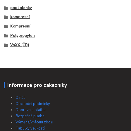
podkolenky
kompresní
Kompresní
Polypropylen
VoXX (ČR)
Informace pro zákazníky
O nás
Obchodní podmínky
Doprava a platba
Bezpečná platba
Výměna/vrácení zboží
Tabulky velikostí