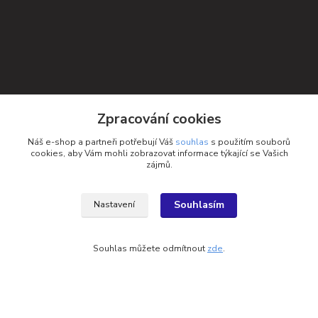
Zpracování cookies
Náš e-shop a partneři potřebují Váš
souhlas
s použitím souborů
cookies, aby Vám mohli zobrazovat informace týkající se Vašich
zájmů.
Kontakty
Souhlasím
Nastavení
Petra Michniková
+420 732 552 122
Souhlas můžete odmítnout
zde
.
info@ponozky.online