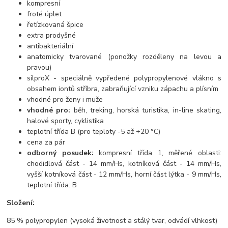
kompresní
froté úplet
řetízkovaná špice
extra prodyšné
antibakteriální
anatomicky tvarované (ponožky rozděleny na levou a
pravou)
silproX - speciálně vypředené polypropylenové vlákno s
obsahem iontů stříbra, zabraňující vzniku zápachu a plísním
vhodné pro ženy i muže
vhodné pro:
běh, treking, horská turistika, in-line skating,
halové sporty, cyklistika
teplotní třída B (pro teploty -5 až +20 °C)
cena za pár
odborný posudek:
kompresní třída 1, měřené oblasti:
chodidlová část - 14 mm/Hs, kotníková část - 14 mm/Hs,
vyšší kotníková část - 12 mm/Hs, horní část lýtka - 9 mm/Hs,
teplotní třída: B
Složení:
85 % polypropylen (vysoká životnost a stálý tvar, odvádí vlhkost)