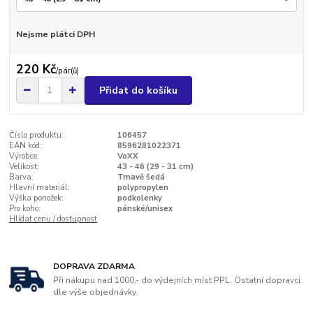
Nejsme plátci DPH
220 Kč
/
pár(ů)
Přidat do košíku
Číslo produktu:
106457
EAN kód:
8596281022371
Výrobce:
VoXX
Velikost:
43 - 46 (29 - 31 cm)
Barva:
Tmavě šedá
Hlavní materiál:
polypropylen
Výška ponožek:
podkolenky
Pro koho:
pánské/unisex
Hlídat cenu / dostupnost
DOPRAVA ZDARMA
Při nákupu nad 1000,- do výdejních míst PPL. Ostatní dopravci
dle výše objednávky.