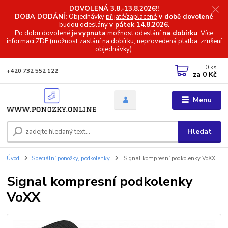
DOVOLENÁ 3.8.-13.8.2026!!
DOBA DODÁNÍ:
Objednávky
přijaté/zaplacené
v době dovolené
budou odeslány
v pátek 14.8.2026.
Po dobu dovolené je
vypnuta
možnost odeslání
na dobírku
. Více
informací
ZDE (možnost zaslání na dobírku, neprovedená platba, zrušení
objednávky).
0
ks
+420 732 552 122
za
0 Kč
Menu
Hledat
Úvod
Speciální ponožky, podkolenky
Signal kompresní podkolenky VoXX
Signal kompresní podkolenky
VoXX