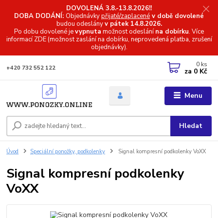
DOVOLENÁ 3.8.-13.8.2026!!
DOBA DODÁNÍ:
Objednávky
přijaté/zaplacené
v době dovolené
budou odeslány
v pátek 14.8.2026.
Po dobu dovolené je
vypnuta
možnost odeslání
na dobírku
. Více
informací
ZDE (možnost zaslání na dobírku, neprovedená platba, zrušení
objednávky).
0
ks
+420 732 552 122
za
0 Kč
Menu
Hledat
Úvod
Speciální ponožky, podkolenky
Signal kompresní podkolenky VoXX
Signal kompresní podkolenky
VoXX