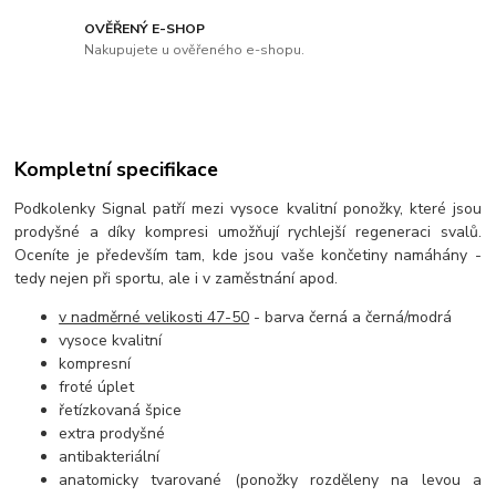
OVĚŘENÝ E-SHOP
Nakupujete u ověřeného e-shopu.
Kompletní specifikace
Podkolenky Signal patří mezi vysoce kvalitní ponožky, které jsou
prodyšné a díky kompresi umožňují rychlejší regeneraci svalů.
Oceníte je především tam, kde jsou vaše končetiny namáhány -
tedy nejen při sportu, ale i v zaměstnání apod.
v nadměrné velikosti 47-50
- barva černá a černá/modrá
vysoce kvalitní
kompresní
froté úplet
řetízkovaná špice
extra prodyšné
antibakteriální
anatomicky tvarované (ponožky rozděleny na levou a