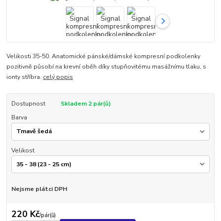
Velikosti 35-50. Anatomické pánské/dámské kompresní podkolenky
pozitivně působí na krevní oběh díky stupňovitému masážnímu tlaku, s
ionty stříbra.
celý popis
Dostupnost
Skladem 2 pár(ů)
Barva
Velikost
Nejsme plátci DPH
220 Kč
/
pár(ů)