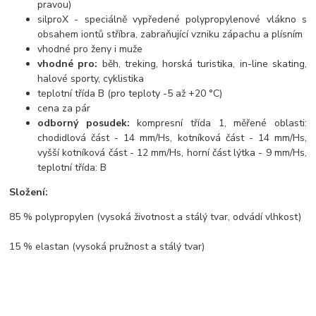
pravou)
silproX - speciálně vypředené polypropylenové vlákno s
obsahem iontů stříbra, zabraňující vzniku zápachu a plísním
vhodné pro ženy i muže
vhodné pro:
běh, treking, horská turistika, in-line skating,
halové sporty, cyklistika
teplotní třída B (pro teploty -5 až +20 °C)
cena za pár
odborný posudek:
kompresní třída 1, měřené oblasti:
chodidlová část - 14 mm/Hs, kotníková část - 14 mm/Hs,
vyšší kotníková část - 12 mm/Hs, horní část lýtka - 9 mm/Hs,
teplotní třída: B
Složení:
85 % polypropylen (vysoká životnost a stálý tvar, odvádí vlhkost)
15 % elastan (vysoká pružnost a stálý tvar)