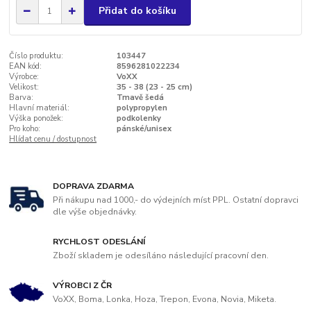
Přidat do košíku
Číslo produktu:
103447
EAN kód:
8596281022234
Výrobce:
VoXX
Velikost:
35 - 38 (23 - 25 cm)
Barva:
Tmavě šedá
Hlavní materiál:
polypropylen
Výška ponožek:
podkolenky
Pro koho:
pánské/unisex
Hlídat cenu / dostupnost
DOPRAVA ZDARMA
Při nákupu nad 1000,- do výdejních míst PPL. Ostatní dopravci
dle výše objednávky.
RYCHLOST ODESLÁNÍ
Zboží skladem je odesíláno následující pracovní den.
VÝROBCI Z ČR
VoXX, Boma, Lonka, Hoza, Trepon, Evona, Novia, Miketa.