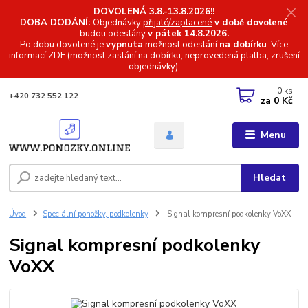
DOVOLENÁ 3.8.-13.8.2026!!
DOBA DODÁNÍ:
Objednávky
přijaté/zaplacené
v době dovolené
budou odeslány
v pátek 14.8.2026.
Po dobu dovolené je
vypnuta
možnost odeslání
na dobírku
. Více
informací
ZDE (možnost zaslání na dobírku, neprovedená platba, zrušení
objednávky).
0
ks
+420 732 552 122
za
0 Kč
Menu
Hledat
Úvod
Speciální ponožky, podkolenky
Signal kompresní podkolenky VoXX
Signal kompresní podkolenky
VoXX