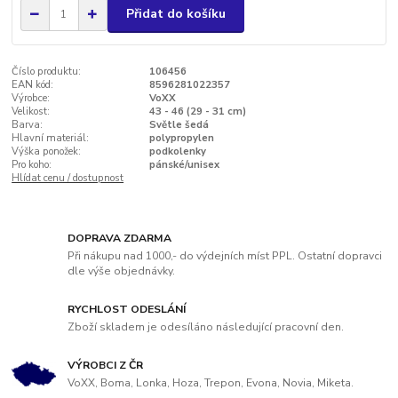
Přidat do košíku
Číslo produktu:
106456
EAN kód:
8596281022357
Výrobce:
VoXX
Velikost:
43 - 46 (29 - 31 cm)
Barva:
Světle šedá
Hlavní materiál:
polypropylen
Výška ponožek:
podkolenky
Pro koho:
pánské/unisex
Hlídat cenu / dostupnost
DOPRAVA ZDARMA
Při nákupu nad 1000,- do výdejních míst PPL. Ostatní dopravci
dle výše objednávky.
RYCHLOST ODESLÁNÍ
Zboží skladem je odesíláno následující pracovní den.
VÝROBCI Z ČR
VoXX, Boma, Lonka, Hoza, Trepon, Evona, Novia, Miketa.