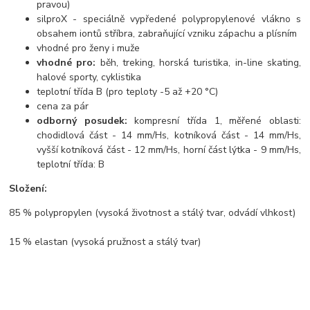
pravou)
silproX - speciálně vypředené polypropylenové vlákno s
obsahem iontů stříbra, zabraňující vzniku zápachu a plísním
vhodné pro ženy i muže
vhodné pro:
běh, treking, horská turistika, in-line skating,
halové sporty, cyklistika
teplotní třída B (pro teploty -5 až +20 °C)
cena za pár
odborný posudek:
kompresní třída 1, měřené oblasti:
chodidlová část - 14 mm/Hs, kotníková část - 14 mm/Hs,
vyšší kotníková část - 12 mm/Hs, horní část lýtka - 9 mm/Hs,
teplotní třída: B
Složení:
85 % polypropylen (vysoká životnost a stálý tvar, odvádí vlhkost)
15 % elastan (vysoká pružnost a stálý tvar)