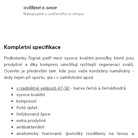
OVĚŘENÝ E-SHOP
Nakupujete u ověřeného e-shopu.
Kompletní specifikace
Podkolenky Signal patří mezi vysoce kvalitní ponožky, které jsou
prodyšné a díky kompresi umožňují rychlejší regeneraci svalů.
Oceníte je především tam, kde jsou vaše končetiny namáhány -
tedy nejen při sportu, ale i v zaměstnání apod.
v nadměrné velikosti 47-50
- barva černá a černá/modrá
vysoce kvalitní
kompresní
froté úplet
řetízkovaná špice
extra prodyšné
antibakteriální
anatomicky tvarované (ponožky rozděleny na levou a