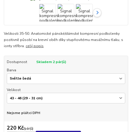
Velikosti 35-50. Anatomické pánské/dámské kompresní podkolenky
pozitivně působí na krevní oběh díky stupňovitému masážnímu tlaku, s
ionty stříbra.
celý popis
Dostupnost
Skladem 2 pár(ů)
Barva
Velikost
Nejsme plátci DPH
220 Kč
/
pár(ů)