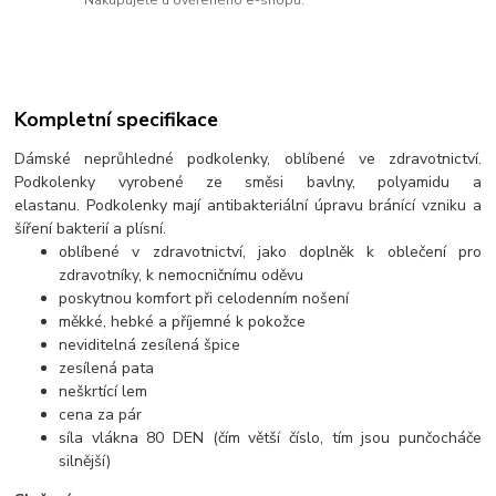
Nakupujete u ověřeného e-shopu.
Kompletní specifikace
Dámské neprůhledné podkolenky, oblíbené ve zdravotnictví.
Podkolenky vyrobené ze směsi bavlny, polyamidu a
elastanu. Podkolenky mají antibakteriální úpravu bránící vzniku a
šíření bakterií a plísní.
oblíbené v zdravotnictví, jako doplněk k oblečení pro
zdravotníky, k nemocničnímu oděvu
poskytnou komfort při celodenním nošení
měkké, hebké a příjemné k pokožce
neviditelná zesílená špice
zesílená pata
neškrtící lem
cena za pár
síla vlákna 80 DEN (čím větší číslo, tím jsou punčocháče
silnější)