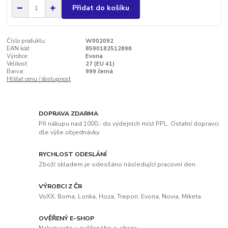
Přidat do košíku
Číslo produktu:
W002092
EAN kód:
8590182512696
Výrobce:
Evona
Velikost:
27 (EU 41)
Barva:
999 černá
Hlídat cenu / dostupnost
DOPRAVA ZDARMA
Při nákupu nad 1000,- do výdejních míst PPL. Ostatní dopravci
dle výše objednávky.
RYCHLOST ODESLÁNÍ
Zboží skladem je odesíláno následující pracovní den.
VÝROBCI Z ČR
VoXX, Boma, Lonka, Hoza, Trepon, Evona, Novia, Miketa.
OVĚŘENÝ E-SHOP