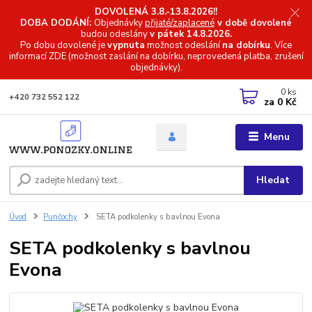
DOVOLENÁ 3.8.-13.8.2026!!
DOBA DODÁNÍ:
Objednávky
přijaté/zaplacené
v době dovolené
budou odeslány
v pátek 14.8.2026.
Po dobu dovolené je
vypnuta
možnost odeslání
na dobírku
. Více
informací
ZDE (možnost zaslání na dobírku, neprovedená platba, zrušení
objednávky).
0
ks
+420 732 552 122
za
0 Kč
Menu
Hledat
Úvod
Punčochy
SETA podkolenky s bavlnou Evona
SETA podkolenky s bavlnou
Evona