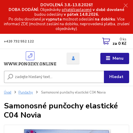
DOVOLENÁ 3.8.-13.8.2026!!
DOBA DODÁNÍ:
Objednávky
přijaté/zaplacené
v době dovolené
budou odeslány
v pátek 14.8.2026.
Po dobu dovolené je
vypnuta
možnost odeslání
na dobírku
. Více
informací
ZDE (možnost zaslání na dobírku, neprovedená platba, zrušení
objednávky).
0
ks
+420 732 552 122
za
0 Kč
Menu
Hledat
Úvod
Punčochy
Samonosné punčochy elastické C04 Novia
Samonosné punčochy elastické
C04 Novia