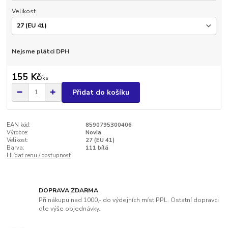
Velikost
Nejsme plátci DPH
155 Kč
/
ks
Přidat do košíku
EAN kód:
8590795300406
Výrobce:
Novia
Velikost:
27 (EU 41)
Barva:
111 bílá
Hlídat cenu / dostupnost
DOPRAVA ZDARMA
Při nákupu nad 1000,- do výdejních míst PPL. Ostatní dopravci
dle výše objednávky.