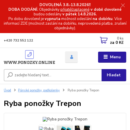
DOVOLENÁ 3.8.-13.8.2026!!
DOBA DODÁNÍ:
Objednávky
přijaté/zaplacené
v době dovolené
budou odeslány
v pátek 14.8.2026.
Po dobu dovolené je
vypnuta
možnost odeslání
na dobírku
. Více
informací
ZDE (možnost zaslání na dobírku, neprovedená platba, zrušení
objednávky).
0
ks
+420 732 552 122
za
0 Kč
Menu
Hledat
Úvod
Pánské ponožky, podkolenky
Ryba ponožky Trepon
Ryba ponožky Trepon