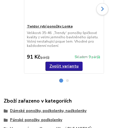
Twidor rybí ponožky Lonka
Dorwin ryby
Velikosti 35-46. „Trendy“ ponožky špičkové
Velikosti 35
kvality z velmi jemného bavlněného úpletu.
ve střední v
Volný nestahující pique lem. Vhodné pro
lemem, které 
každodenní nošení.
outfit.
91 Kč
84 Kč
Skladem 9 pár(ů)
/
pár(ů)
/
pár(ů
Zvolit variantu
Zboží zařazeno v kategoriích
Dámské ponožky, podkolenky, nadkolenky
Pánské ponožky, podkolenky