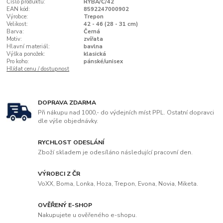
Číslo produktu:
RYBA/Č/42
EAN kód:
8592247000902
Výrobce:
Trepon
Velikost:
42 - 46 (28 - 31 cm)
Barva:
Černá
Motiv:
zvířata
Hlavní materiál:
bavlna
Výška ponožek:
klasická
Pro koho:
pánské/unisex
Hlídat cenu / dostupnost
DOPRAVA ZDARMA
Při nákupu nad 1000,- do výdejních míst PPL. Ostatní dopravci
dle výše objednávky.
RYCHLOST ODESLÁNÍ
Zboží skladem je odesíláno následující pracovní den.
VÝROBCI Z ČR
VoXX, Boma, Lonka, Hoza, Trepon, Evona, Novia, Miketa.
OVĚŘENÝ E-SHOP
Nakupujete u ověřeného e-shopu.