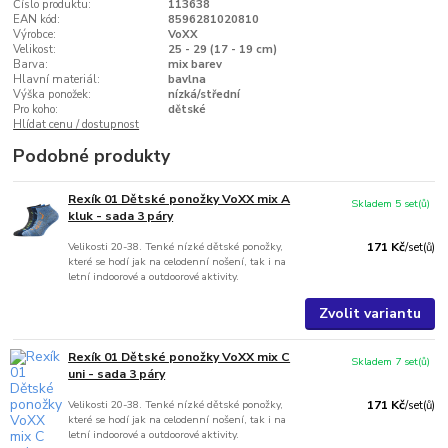
Číslo produktu:
113638
EAN kód:
8596281020810
Výrobce:
VoXX
Velikost:
25 - 29 (17 - 19 cm)
Barva:
mix barev
Hlavní materiál:
bavlna
Výška ponožek:
nízká/střední
Pro koho:
dětské
Hlídat cenu / dostupnost
Podobné produkty
Rexík 01 Dětské ponožky VoXX mix A
Skladem 5 set(ů)
kluk - sada 3 páry
Velikosti 20-38. Tenké nízké dětské ponožky,
171 Kč
/
set(ů)
které se hodí jak na celodenní nošení, tak i na
letní indoorové a outdoorové aktivity.
Zvolit variantu
Rexík 01 Dětské ponožky VoXX mix C
Skladem 7 set(ů)
uni - sada 3 páry
Velikosti 20-38. Tenké nízké dětské ponožky,
171 Kč
/
set(ů)
které se hodí jak na celodenní nošení, tak i na
letní indoorové a outdoorové aktivity.