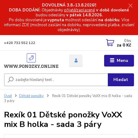
DOVOLENÁ 3.8.-13.8.2026!!
DOBA DODÁNÍ:
Objednávky
přijaté/zaplacené
v době dovolené
budou odeslány
v pátek 14.8.2026.
Po dobu dovolené je
vypnuta
možnost odeslání
na dobírku
. Více
informací
ZDE (možnost zaslání na dobírku, neprovedená platba, zrušení
objednávky).
0
ks
+420 732 552 122
za
0 Kč
Menu
Hledat
Úvod
Dětské ponožky
Rexík 01 Dětské ponožky VoXX mix B holka - sada
3 páry
Rexík 01 Dětské ponožky VoXX
mix B holka - sada 3 páry