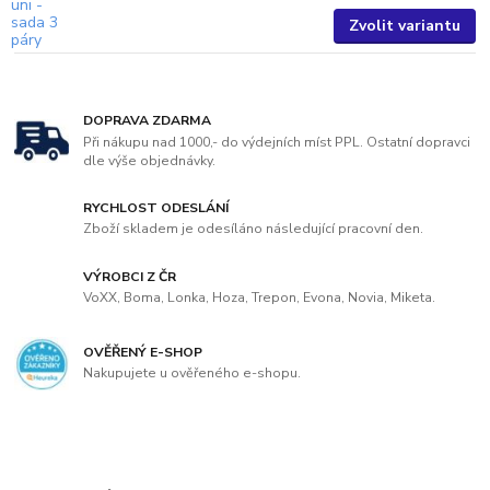
Zvolit variantu
DOPRAVA ZDARMA
Při nákupu nad 1000,- do výdejních míst PPL. Ostatní dopravci
dle výše objednávky.
RYCHLOST ODESLÁNÍ
Zboží skladem je odesíláno následující pracovní den.
VÝROBCI Z ČR
VoXX, Boma, Lonka, Hoza, Trepon, Evona, Novia, Miketa.
OVĚŘENÝ E-SHOP
Nakupujete u ověřeného e-shopu.