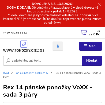
DOVOLENÁ 3.8.-13.8.2026!!
DOBA DODÁNÍ:
Objednávky
přijaté/zaplacené
v době dovolené
budou odeslány
v pátek 14.8.2026.
Po dobu dovolené je
vypnuta
možnost odeslání
na dobírku
. Více
informací
ZDE (možnost zaslání na dobírku, neprovedená platba, zrušení
objednávky).
0
ks
+420 732 552 122
za
0 Kč
Menu
Hledat
Úvod
Pánské ponožky, podkolenky
Rex 14 pánské ponožky VoXX - sada 3
páry
Rex 14 pánské ponožky VoXX -
sada 3 páry