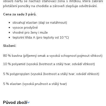
oblasti nártu se nachází stahovací zóna s mřížkou, která zabrání
přetáčení ponožky na chodidle a zároveň zlepšuje odvětrávání.
Cena za sadu 3 párů.
obsahují elastan (dají se natáhnout)
vysoce prodyšné
vhodné pro ženy i muže
teplotní třída A (pro teploty od 10 °C)
Složení:
80 % bavlna (příjemný omak a vysoká schopnost pojmout vlhkost)
10 % polyamid (vysoká životnost a stálý tvar, odvádí vlhkost)
5 % polypropylen (vysoká životnost a stálý tvar, odvádí vlhkost)
5 % elastan (vysoká pružnost a stálý tvar)
Původ zboží