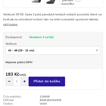
Velikosti 39-50. Sada 3 párů pánských tenkých nízkých ponožek, které se
hodí jak na celodenní nošení, tak i na letní rozmanité sportovní aktivity.
celý popis
Dostupnost
Skladem 3 set(ů)
Velikost
Nejsme plátci DPH
183 Kč
/
set(ů)
Přidat do košíku
Číslo produktu:
116008
EAN kód:
8596281054938
Výrobce:
VoXX