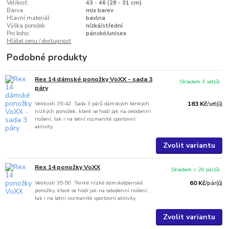
Velikost:
43 - 46 (29 - 31 cm)
Barva:
mix barev
Hlavní materiál:
bavlna
Výška ponožek:
nízká/střední
Pro koho:
pánské/unisex
Hlídat cenu / dostupnost
Podobné produkty
Rex 14 dámské ponožky VoXX - sada 3
Skladem 3 set(ů)
páry
Velikosti 35-42. Sada 3 párů dámských tenkých
183 Kč
/
set(ů)
nízkých ponožek, které se hodí jak na celodenní
nošení, tak i na letní rozmanité sportovní
aktivity.
Zvolit variantu
Rex 14 ponožky VoXX
Skladem > 20 pár(ů)
Velikosti 35-50. Tenké nízké dámské/pánské
60 Kč
/
pár(ů)
ponožky, které se hodí jak na celodenní nošení,
tak i na letní rozmanité sportovní aktivity.
Zvolit variantu