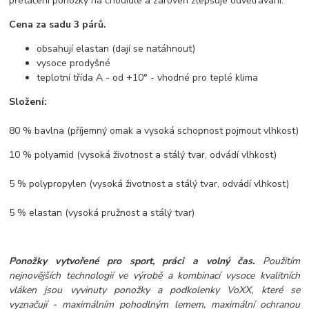
přetáčení ponožky na chodidle a zároveň zlepšuje odvětrávání.
Cena za sadu 3 párů.
obsahují elastan (dají se natáhnout)
vysoce prodyšné
teplotní třída A - od +10° - vhodné pro teplé klima
Složení:
80 % bavlna (příjemný omak a vysoká schopnost pojmout vlhkost)
10 % polyamid (vysoká životnost a stálý tvar, odvádí vlhkost)
5 % polypropylen (vysoká životnost a stálý tvar, odvádí vlhkost)
5 % elastan (vysoká pružnost a stálý tvar)
Ponožky vytvořené pro sport, práci a volný čas.
Použitím
nejnovějších technologií ve výrobě a kombinací vysoce kvalitních
vláken jsou vyvinuty ponožky a podkolenky VoXX, které se
vyznačují - maximálním pohodlným lemem, maximální ochranou