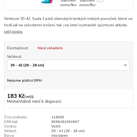
Velikosti 35-42. Sada 3 párů dámských tenkých nízkých ponožek, které se
hodí jak na celodenní nošení, tak i na letní rozmanité sportovní aktivity.
celý popis
Dostupnost
Není skladem
Velikost
Nejsme plátci DPH
183 Kč
/
set(ů)
Momentálně není k dispozici
Číslo produktu:
116005
EAN kód:
8596281054907
Výrobce:
VoXX
Velikost:
39 - 42 (26 - 28 cm)
Barva:
mix barev