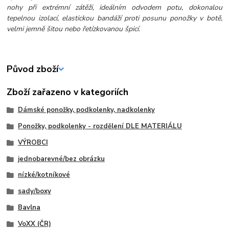
nohy při extrémní zátěži, ideálním odvodem potu, dokonalou
tepelnou izolací, elastickou bandáží proti posunu ponožky v botě,
velmi jemně šitou nebo řetízkovanou špicí.
Původ zboží
Zboží zařazeno v kategoriích
Dámské ponožky, podkolenky, nadkolenky
Ponožky, podkolenky - rozdělení DLE MATERIÁLU
VÝROBCI
jednobarevné/bez obrázku
nízké/kotníkové
sady/boxy
Bavlna
VoXX (ČR)