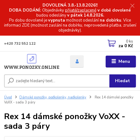
DOVOLENÁ 3.8.-13.8.2026!!
DOBA DODÁNÍ:
Objednávky
přijaté/zaplacené
v době dovolené
budou odeslány
v pátek 14.8.2026.
Po dobu dovolené je
vypnuta
možnost odeslání
na dobírku
. Více
informací
ZDE (možnost zaslání na dobírku, neprovedená platba, zrušení
objednávky).
0
ks
+420 732 552 122
za
0 Kč
Menu
Hledat
Úvod
Dámské ponožky, podkolenky, nadkolenky
Rex 14 dámské ponožky
VoXX - sada 3 páry
Rex 14 dámské ponožky VoXX -
sada 3 páry