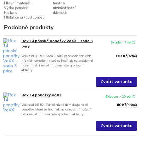
Hlavní materiál:
bavlna
Výška ponožek:
nízká/střední
Pro koho:
dámské
Hlídat cenu / dostupnost
Podobné produkty
Rex 14 pánské ponožky VoXX - sada 3
Skladem 7 set(ů)
páry
Velikosti 39-50. Sada 3 párů pánských tenkých
183 Kč
/
set(ů)
nízkých ponožek, které se hodí jak na celodenní
nošení, tak i na letní rozmanité sportovní
aktivity.
Zvolit variantu
Rex 14 ponožky VoXX
Skladem > 20 pár(ů)
Velikosti 35-50. Tenké nízké dámské/pánské
60 Kč
/
pár(ů)
ponožky, které se hodí jak na celodenní nošení,
tak i na letní rozmanité sportovní aktivity.
Zvolit variantu