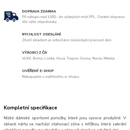
DOPRAVA ZDARMA
Při nákupu nad 1000,- do výdejních míst PPL. Ostatní dopravci
dle výše objednávky.
RYCHLOST ODESLÁNÍ
Zboží skladem je odesíláno následující pracovní den.
VÝROBCI Z ČR
VoXX, Boma, Lonka, Hoza, Trepon, Evona, Novia, Miketa.
OVĚŘENÝ E-SHOP
Nakupujete u ověřeného e-shopu.
Kompletní specifikace
Nízké dámské sportovní ponožky, které jsou vysoce prodyšné. V
oblasti nártu se nachází stahovací zóna s mřížkou, která zabrání